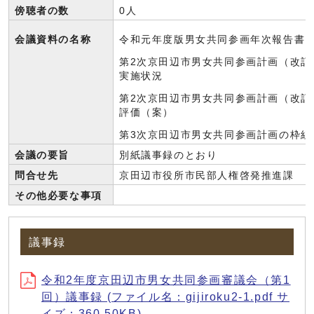
傍聴者の数
0人
会議資料の名称
令和元年度版男女共同参画年次報告書
第2次京田辺市男女共同参画計画（改訂
実施状況
第2次京田辺市男女共同参画計画（改訂
評価（案）
第3次京田辺市男女共同参画計画の枠組
会議の要旨
別紙議事録のとおり
問合せ先
京田辺市役所市民部人権啓発推進課 電話: 0
その他必要な事項
議事録
令和2年度京田辺市男女共同参画審議会（第1
回）議事録 (ファイル名：gijiroku2-1.pdf サ
イズ：360.50KB)