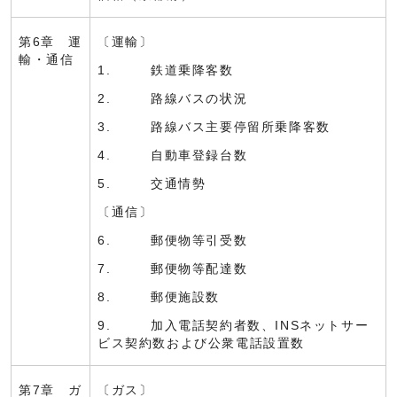
第6章 運
〔運輸〕
輸・通信
1. 鉄道乗降客数
2. 路線バスの状況
3. 路線バス主要停留所乗降客数
4. 自動車登録台数
5. 交通情勢
〔通信〕
6. 郵便物等引受数
7. 郵便物等配達数
8. 郵便施設数
9. 加入電話契約者数、INSネットサー
ビス契約数および公衆電話設置数
第7章 ガ
〔ガス〕