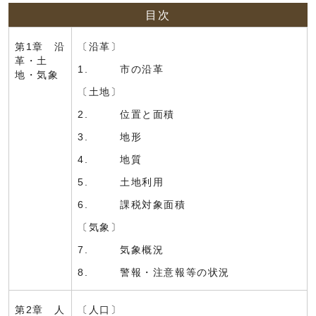
目次
第1章 沿
〔沿革〕
革・土
1. 市の沿革
地・気象
〔土地〕
2. 位置と面積
3. 地形
4. 地質
5. 土地利用
6. 課税対象面積
〔気象〕
7. 気象概況
8. 警報・注意報等の状況
第2章 人
〔人口〕