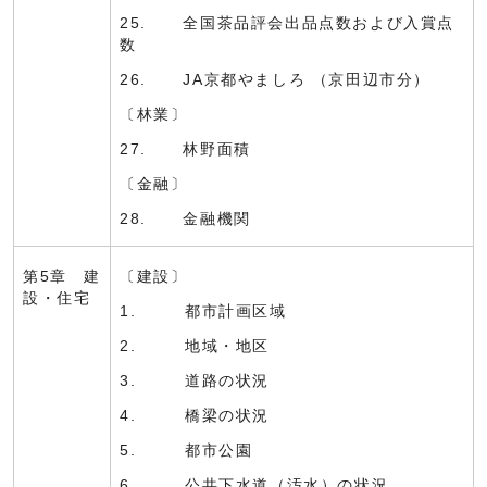
25. 全国茶品評会出品点数および入賞点
数
26. JA京都やましろ （京田辺市分）
〔林業〕
27. 林野面積
〔金融〕
28. 金融機関
第5章 建
〔建設〕
設・住宅
1. 都市計画区域
2. 地域・地区
3. 道路の状況
4. 橋梁の状況
5. 都市公園
6. 公共下水道（汚水）の状況