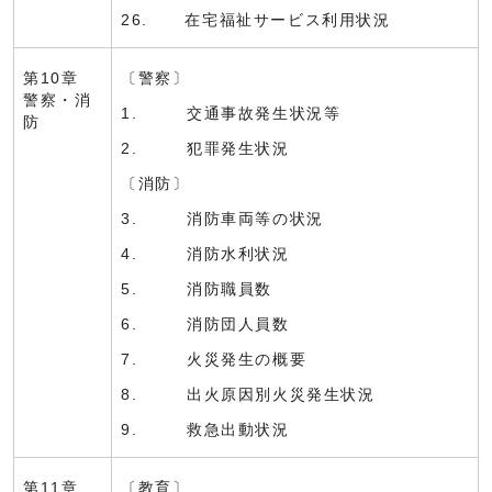
26. 在宅福祉サービス利用状況
第10章
〔警察〕
警察・消
1. 交通事故発生状況等
防
2. 犯罪発生状況
〔消防〕
3. 消防車両等の状況
4. 消防水利状況
5. 消防職員数
6. 消防団人員数
7. 火災発生の概要
8. 出火原因別火災発生状況
9. 救急出動状況
第11章
〔教育〕