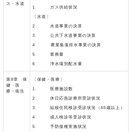
ス・水道
1. ガス供給状況
〔水道〕
2. 水道事業の決算
3. 公共下水道事業の決算
4. 農業集落排水事業の決算
5. 業務量
6. 浄水場別配水量
第8章 保
〔保健・医療〕
健・医
1. 医療施設数
療・衛生
2. 休日応急診療所受診状況
3. 結核住民検診受診状況（65歳以上）
4. 成人検診等受診状況
5. 予防接種実施状況