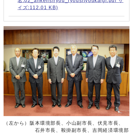
名:02_ankensiryou_ryousityoukaigi.pdf サ
イズ:112.01 KB)
（左から）阪本環境部長、小山副市長、伏見市長、
石井市長、鞍掛副市長、吉岡経済環境部