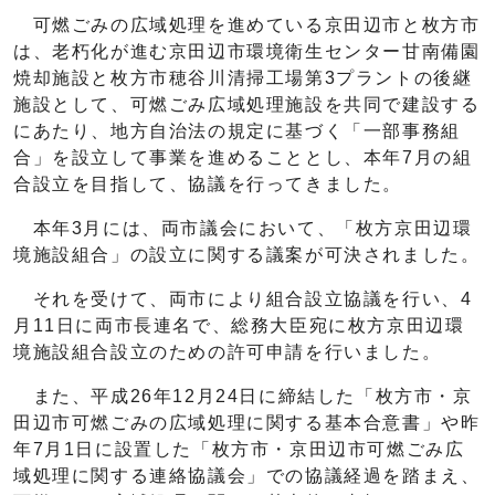
可燃ごみの広域処理を進めている京田辺市と枚方市
は、老朽化が進む京田辺市環境衛生センター甘南備園
焼却施設と枚方市穂谷川清掃工場第3プラントの後継
施設として、可燃ごみ広域処理施設を共同で建設する
にあたり、地方自治法の規定に基づく「一部事務組
合」を設立して事業を進めることとし、本年7月の組
合設立を目指して、協議を行ってきました。
本年3月には、両市議会において、「枚方京田辺環
境施設組合」の設立に関する議案が可決されました。
それを受けて、両市により組合設立協議を行い、4
月11日に両市長連名で、総務大臣宛に枚方京田辺環
境施設組合設立のための許可申請を行いました。
また、平成26年12月24日に締結した「枚方市・京
田辺市可燃ごみの広域処理に関する基本合意書」や昨
年7月1日に設置した「枚方市・京田辺市可燃ごみ広
域処理に関する連絡協議会」での協議経過を踏まえ、