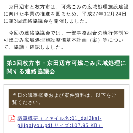
京田辺市と枚方市は、可燃ごみの広域処理施設建設
に向けた事業の推進を図るため、平成27年12月24日
に第3回連絡協議会を開催しました。
今回の連絡協議会では、一部事務組合の執行体制や
可燃ごみ広域処理施設整備基本計画（案）等につい
て、協議・確認しました。
第3回枚方市・京田辺市可燃ごみ広域処理に
関する連絡協議会
当日の議事概要および案件資料は、以下をご
覧ください。
議事概要（ファイル名:01_dai3kai-
gijigaiyou.pdf サイズ:107.95 KB）