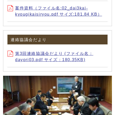
案件資料（ファイル名:02_dai3kai-
kyougikaisiryou.pdf サイズ:181.84 KB）
連絡協議会だより
第3回連絡協議会だより (ファイル名：
dayori03.pdf サイズ：180.35KB)