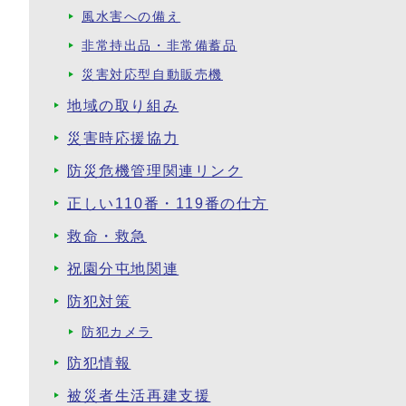
風水害への備え
非常持出品・非常備蓄品
災害対応型自動販売機
地域の取り組み
災害時応援協力
防災危機管理関連リンク
正しい110番・119番の仕方
救命・救急
祝園分屯地関連
防犯対策
防犯カメラ
防犯情報
被災者生活再建支援