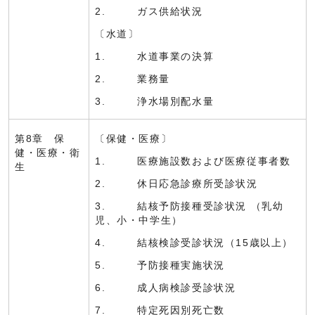
2. ガス供給状況
〔水道〕
1. 水道事業の決算
2. 業務量
3. 浄水場別配水量
第8章 保
〔保健・医療〕
健・医療・衛
1. 医療施設数および医療従事者数
生
2. 休日応急診療所受診状況
3. 結核予防接種受診状況 （乳幼
児、小・中学生）
4. 結核検診受診状況（15歳以上）
5. 予防接種実施状況
6. 成人病検診受診状況
7. 特定死因別死亡数