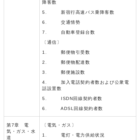
降客数
5. 新宿行高速バス乗降客数
6. 交通情勢
7. 自動車登録台数
〔通信〕
1. 郵便物引受数
2. 郵便物配達数
3. 郵便施設数
4. 加入電話契約者数および公衆電
話設置数
5. ISDN回線契約者数
6. ADSL回線契約者数
第7章 電
〔電気・ガス〕
気・ガス・水
1. 電灯・電力供給状況
道