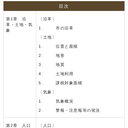
目次
第1章 沿
〔沿革〕
革・土地・気
1. 市の沿革
象
〔土地〕
1. 位置と面積
2. 地形
3. 地質
4. 土地利用
5. 課税対象面積
〔気象〕
1. 気象概況
2. 警報・注意報等の状況
第2章 人口
〔人口〕