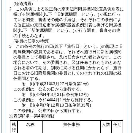
(経過措置)
2
この条例による改正前の京田辺市附属機関設置条例別表に
掲げる附属機関
(以下「旧附属機関」という。)
が現に行っ
ている調査、審査その他の手続は、それぞれこの条例によ
る改正後の京田辺市附属機関設置条例別表に掲げる附属機
関
(以下「新附属機関」という。)
が行う調査、審査その他
の手続とみなす。
(委員の任期の特例)
3
この条例の施行の日
(以下「施行日」という。)
の際現に旧
附属機関の委員である者は、それぞれ施行日に新附属機関
の委員として委嘱され、又は任命された者とみなす。
この
場合において、その委嘱され、又は任命されたものとみな
される者の任期は、別表に掲げる任期にかかわらず、施行
日における旧附属機関の委員としてのそれぞれの任期の残
任期間とする。
附
則
(平成31年3月27日
条例第1号)
この条例は、公布の日から施行する。
附
則
(令和4年3月31日
条例第12号)
この条例は、令和4年4月1日から施行する。
附
則
(令和7年12月19日
条例第33号)
この条例は、公布の日から施行する。
別表
(第2条―第4条関係)
執
名称
担任事務
人数
任期
行