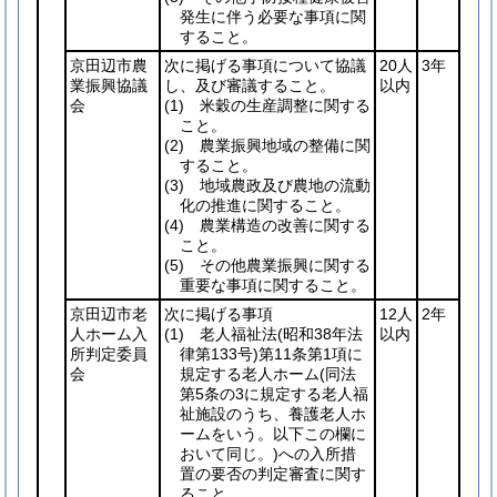
発生に伴う必要な事項に関
すること。
京田辺市農
次に掲げる事項について協議
20人
3年
業振興協議
し、及び審議すること。
以内
会
(1)
米穀の生産調整に関する
こと。
(2)
農業振興地域の整備に関
すること。
(3)
地域農政及び農地の流動
化の推進に関すること。
(4)
農業構造の改善に関する
こと。
(5)
その他農業振興に関する
重要な事項に関すること。
京田辺市老
次に掲げる事項
12人
2年
人ホーム入
(1)
老人福祉法
(昭和38年法
以内
所判定委員
律第133号)
第11条第1項に
会
規定する老人ホーム
(同法
第5条の3に規定する老人福
祉施設のうち、養護老人ホ
ームをいう。以下この欄に
おいて同じ。)
への入所措
置の要否の判定審査に関す
ること。