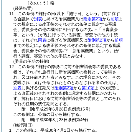
〔次のよう〕略
(経過措置)
11
この条例の施行の日
(以下「施行日」という。)
前に存す
る合議体で
別表
に掲げる附属機関又は
附則第2項
から
前項
ま
での規定による改正後のそれぞれの条例に規定する審議
会、委員会その他の機関に相当するもの
(以下「旧審議会
等」という。)
が現に行っている調査、審査その他の手続
は、それぞれ
同表
に掲げる附属機関又は
附則第2項
から
前項
までの規定による改正後のそれぞれの条例に規定する審議
会、委員会その他の機関
(以下「新附属機関」という。)
が
行う調査、審査その他の手続とみなす。
(委員の任期の特例)
12
この条例の施行の際現に従前の旧審議会等の委員である
者は、それぞれ施行日に新附属機関の委員として委嘱さ
れ、又は任命された者とみなす。
この場合において、その
委嘱され、又は任命されたものとみなされる者の任期は、
別表
に掲げる任期又は
附則第2項
から
第10項
までの規定に
よる改正後のそれぞれの条例に規定する任期にかかわら
ず、施行日における従前の旧審議会等の委員としてのそれ
ぞれの任期の残任期間とする。
附
則
(平成29年6月28日
条例第15号)
この条例は、公布の日から施行する。
附
則
(平成30年3月28日
条例第4号)
(施行期日)
1
この条例は、平成30年4月1日から施行する。