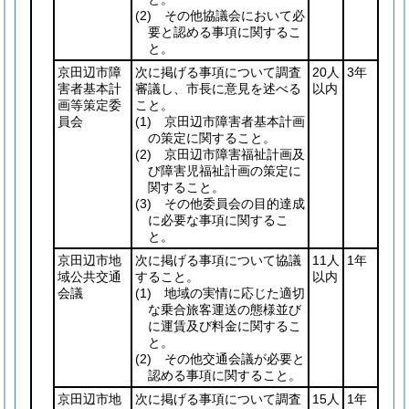
(2)
その他協議会において必
要と認める事項に関するこ
と。
京田辺市障
次に掲げる事項について調査
20人
3年
害者基本計
審議し、市長に意見を述べる
以内
画等策定委
こと。
員会
(1)
京田辺市障害者基本計画
の策定に関すること。
(2)
京田辺市障害福祉計画及
び障害児福祉計画の策定に
関すること。
(3)
その他委員会の目的達成
に必要な事項に関するこ
と。
京田辺市地
次に掲げる事項について協議
11人
1年
域公共交通
すること。
以内
会議
(1)
地域の実情に応じた適切
な乗合旅客運送の態様並び
に運賃及び料金に関するこ
と。
(2)
その他交通会議が必要と
認める事項に関すること。
京田辺市地
次に掲げる事項について調査
15人
1年