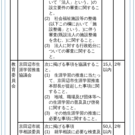
いて「法人」という。)
の
設立要件の審査に関するこ
と。
(2)
社会福祉施設等の整備
(以下この欄において「施
設整備」という。)
に伴う
審査
(既設法人の施設整備
を含む。)
に関すること。
(3)
法人に対する行政処分に
ついての審査に関するこ
と。
教
京田辺市生
次に掲げる事項を協議するこ
15人
2年
育
涯学習推進
と。
以内
委
協議会
(1)
生涯学習の推進に当たっ
員
て、京田辺市生涯学習推進
会
本部長が提起した事項に関
すること。
(2)
地域、職場及び団体等へ
の生涯学習の普及及び啓発
に関すること。
(3)
その他生涯学習の推進に
必要な事項に関すること。
京田辺市就
次に掲げる事項
50人
2年
学相談委員
(1)
就学相談に必要な検査及
以内