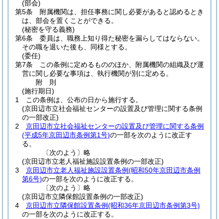
(部会)
第5条
附属機関は、担任事務に関し必要があると認めるとき
は、部会を置くことができる。
(秘密を守る義務)
第6条
委員は、職務上知り得た秘密を漏らしてはならない。
その職を退いた後も、同様とする。
(委任)
第7条
この条例に定めるもののほか、附属機関の組織及び運
営に関し必要な事項は、執行機関が別に定める。
附
則
(施行期日)
1
この条例は、公布の日から施行する。
(京田辺市立社会福祉センターの設置及び管理に関する条例
の一部改正)
2
京田辺市立社会福祉センターの設置及び管理に関する条例
(平成5年京田辺市条例第1号)
の一部を次のように改正す
る。
〔次のよう〕略
(京田辺市立老人福祉施設設置条例の一部改正)
3
京田辺市立老人福祉施設設置条例
(昭和50年京田辺市条例
第6号)
の一部を次のように改正する。
〔次のよう〕略
(京田辺市立隣保館設置条例の一部改正)
4
京田辺市立隣保館設置条例
(昭和36年京田辺市条例第3号)
の一部を次のように改正する。