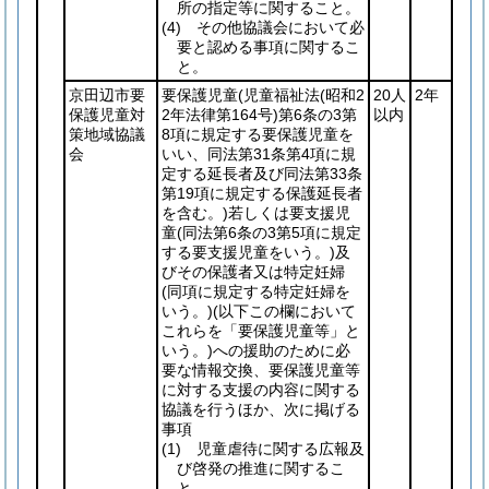
所の指定等に関すること。
(4)
その他協議会において必
要と認める事項に関するこ
と。
京田辺市要
要保護児童
(児童福祉法
(昭和2
20人
2年
保護児童対
2年法律第164号)
第6条の3第
以内
策地域協議
8項に規定する要保護児童を
会
いい、同法第31条第4項に規
定する延長者及び同法第33条
第19項に規定する保護延長者
を含む。)
若しくは要支援児
童
(同法第6条の3第5項に規定
する要支援児童をいう。)
及
びその保護者又は特定妊婦
(同項に規定する特定妊婦を
いう。)
(以下この欄において
これらを「要保護児童等」と
いう。)
への援助のために必
要な情報交換、要保護児童等
に対する支援の内容に関する
協議を行うほか、次に掲げる
事項
(1)
児童虐待に関する広報及
び啓発の推進に関するこ
と。