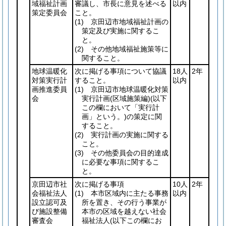
域福祉計画
審議し、市長に意見を述べる
以内
策定委員会
こと。
(1)
京田辺市地域福祉計画の
策定及び実施に関するこ
と。
(2)
その他地域福祉施策等に
関すること。
地球温暖化
次に掲げる事項について協議
18人
2年
対策実行計
すること。
以内
画推進委員
(1)
京田辺市地球温暖化対策
会
実行計画
(区域施策編)
(以下
この欄において「実行計
画」という。)
の策定に関
すること。
(2)
実行計画の実施に関する
こと。
(3)
その他委員会の目的達成
に必要な事項に関するこ
と。
京田辺市社
次に掲げる事項
10人
2年
会福祉法人
(1)
本市区域内に主たる事務
以内
設立認可及
所を置き、その行う事業が
び施設整備
本市の区域を越えない社会
審査会
福祉法人
(以下この欄にお