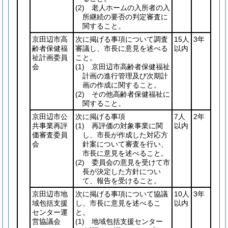
(2)
老人ホームの入所者の入
所継続の要否の判定審査に
関すること。
京田辺市高
次に掲げる事項について調査
15人
3年
齢者保健福
審議し、市長に意見を述べる
以内
祉計画委員
こと。
会
(1)
京田辺市高齢者保健福祉
計画の進行管理及び次期計
画の作成に関すること。
(2)
その他高齢者保健福祉に
関すること。
京田辺市公
次に掲げる事項
7人
2年
共事業再評
(1)
再評価の対象事業に関
以内
価審査委員
し、市長が作成した対応方
会
針案について審査を行い、
市長に意見を述べること。
(2)
委員会の意見を受けて市
長が決定した方針につい
て、報告を受けること。
京田辺市地
次に掲げる事項について協議
10人
3年
域包括支援
し、市長に意見を述べるこ
以内
センター運
と。
営協議会
(1)
地域包括支援センター