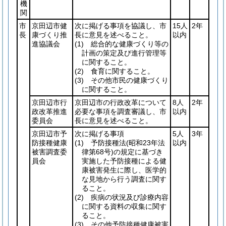
機
関
市
京田辺市健
次に掲げる事項を協議し、市
15人
2年
長
康づくり推
長に意見を述べること。
以内
進協議会
(1)
総合的な健康づくり等の
計画の策定及び進行管理等
に関すること。
(2)
食育に関すること。
(3)
その他市民の健康づくり
に関すること。
京田辺市行
京田辺市の行政改革について
8人
2年
政改革推進
必要な事項を調査審議し、市
以内
委員会
長に意見を述べること。
京田辺市予
次に掲げる事項
5人
3年
防接種健康
(1)
予防接種法
(昭和23年法
以内
被害調査委
律第68号)
の規定に基づき
員会
実施した予防接種による健
康被害発生に際し、医学的
な見地から行う調査に関す
ること。
(2)
疾病の状況及び診療内容
に関する資料の収集に関す
ること。
(3)
その他予防接種健康被害