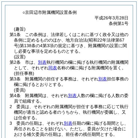
○京田辺市附属機関設置条例
平成26年3月28日
条例第1号
(趣旨)
第1条
この条例は、法律若しくはこれに基づく政令又は他の
条例に定めるもののほか、地方自治法
(昭和22年法律第67
号)
第138条の4第3項の規定に基づき、附属機関の設置に関
し必要な事項を定めるものとする。
(設置)
第2条
市は、
別表
執行機関の欄に掲げる執行機関の附属機関
として、それぞれ
同表
名称の欄に掲げる附属機関を置く。
(担任事務)
第3条
附属機関の担任する事務は、それぞれ
別表
担任事務の
欄に掲げるとおりとする。
(委員)
第4条
附属機関は、それぞれ
別表
人数の欄に掲げる人数の委
員で組織する。
2
委員は、それぞれの附属機関が担任する事務に応じて執行
機関が適当と認める者のうちから、執行機関が委嘱し、又
は任命する。
3
委員の任期は、それぞれ
別表
任期の欄に掲げる期間とし、
再任されることを妨げない。
ただし、委員が欠けた場合に
おける補欠委員の任期は、前任者の残任期間とする。