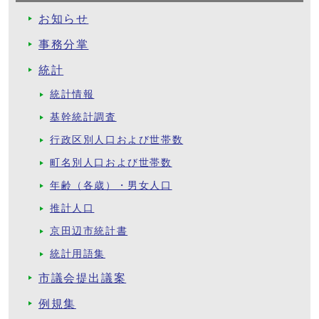
お知らせ
事務分掌
統計
統計情報
基幹統計調査
行政区別人口および世帯数
町名別人口および世帯数
年齢（各歳）・男女人口
推計人口
京田辺市統計書
統計用語集
市議会提出議案
例規集