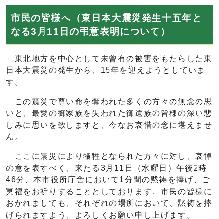
市民の皆様へ（東日本大震災発生十五年と
なる3月11日の弔意表明について）
東北地方を中心として未曾有の被害をもたらした東
日本大震災の発生から、15年を迎えようとしていま
す。
この震災で尊い命を奪われた多くの方々の無念の思
いと、最愛の御家族を失われた御遺族の皆様の深い悲
しみに思いを致しますと、今なお哀惜の念に堪えませ
ん。
ここに震災により犠牲となられた方々に対し、哀悼
の意を表すべく、来たる3月11日（水曜日）午後2時
46分、本市役所庁舎において1分間の黙祷を捧げ、ご
冥福をお祈りすることとしております。市民の皆様に
おかれましても、それぞれの場所において、黙祷を捧
げられますよう、よろしくお願い申し上げます。