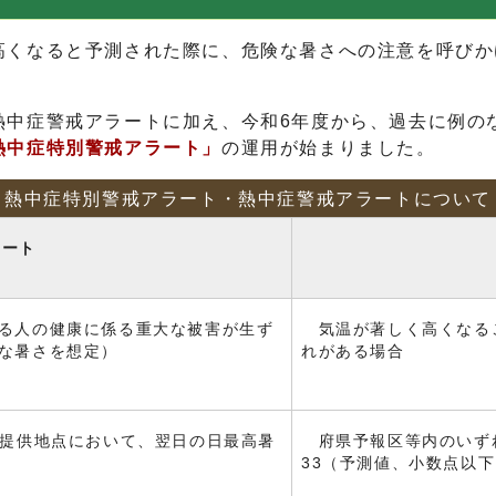
高くなると予測された際に、危険な暑さへの注意を呼びか
中症警戒アラートに加え、今和6年度から、過去に例の
熱中症
特別
警戒アラート」
の運用が始まりました。
熱中症特別警戒アラート・熱中症警戒アラートについて
ラート
る人の健康に係る重大な被害が生ず
気温が著しく高くなる
な暑さを想定）
れがある場合
提供地点において、翌日の日最高暑
府県予報区等内のいず
33（予測値、小数点以