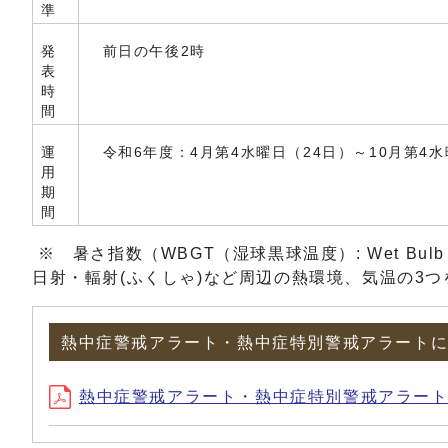
準
発
前日の午後2時
表
時
間
運
令和6年度：4月第4水曜日（24日）～10月第4水
用
期
間
※ 暑さ指数（WBGT（湿球黒球温度）: Wet Bul
日射・輻射(ふくしゃ)など周辺の熱環境、気温の3
熱中症警戒アラート・熱中症特別警戒アラート
熱中症警戒アラート・熱中症特別警戒アラートにつ