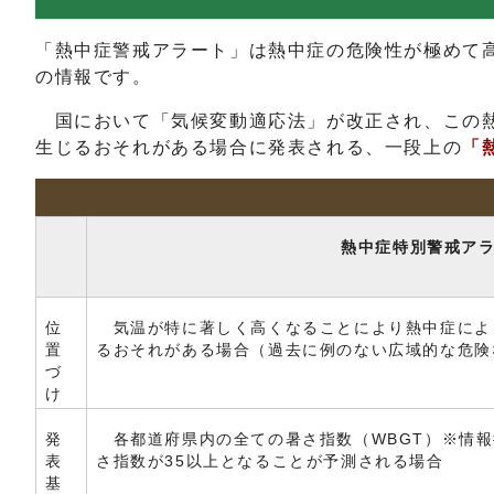
「熱中症警戒アラート」は熱中症の危険性が極めて
の情報です。
国において「気候変動適応法」が改正され、この熱
生じるおそれがある場合に発表される、一段上の
「
熱中症特別警戒ア
位
気温が特に著しく高くなることにより熱中症によ
置
るおそれがある場合（過去に例のない広域的な危険
づ
け
発
各都道府県内の全ての暑さ指数（WBGT）※情報
表
さ指数が35以上となることが予測される場合
基