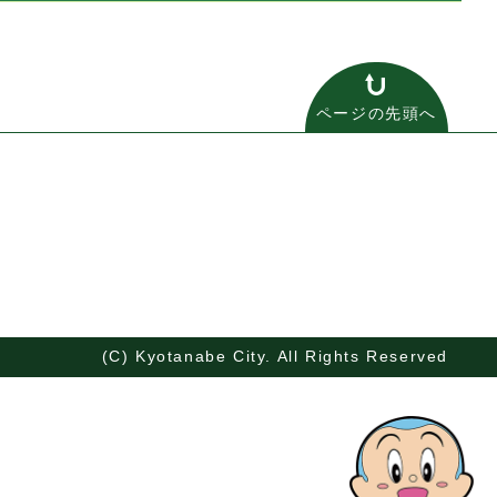
ページの先頭へ
(C) Kyotanabe City. All Rights Reserved