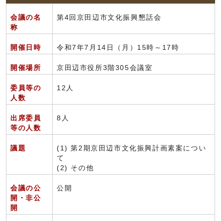
会議の名
第4回京田辺市文化振興懇話会
称
開催日時
令和7年7月14日（月）15時～17時
開催場所
京田辺市役所3階305会議室
委員等の
12人
人数
出席委員
8人
等の人数
議題
(1) 第2期京田辺市文化振興計画素案につい
て
(2) その他
会議の公
公開
開・非公
開