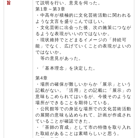
旨
て説明を行い、意見を伺った。
第1章～第3章
・中高年が積極的に文化芸術活動に関われる
ような文言を盛りこんでほしい。
・文化芸術に出会った後、次の施策につなが
るような表現がいいのではないか。
・現状維持でとどまるイメージの「持続可
能」でなく、広げていくことの表現がよいの
ではないか。
等の意見があった。
・「基本理念」を決定した。
第4章
・場所の確保が難しいからか「展示」という
記載がない。「活用」との記載に「展示」の
意味もこめられてはいるが、今後そのような
場所ができることを期待している。
・公民館等での身近な場所での文化芸術活動
の展開の意味も込められて、計画が作成され
ていることが確認できた。
・「茶師の育成」として市の特徴を取り入れ
た取組があることは素晴らしいと思う。