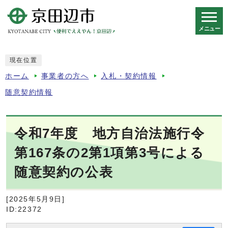
メニュー
スマートフォン表示用の情報をスキップ
現在位置
ホーム
事業者の方へ
入札・契約情報
随意契約情報
令和7年度 地方自治法施行令
第167条の2第1項第3号による
随意契約の公表
[2025年5月9日]
ID:22372