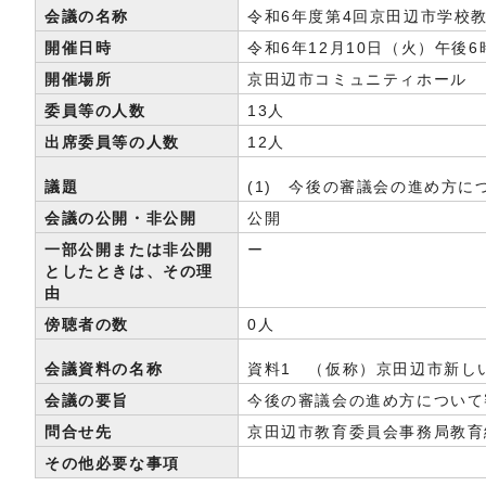
会議の名称
令和6年度第4回京田辺市学校
開催日時
令和6年12月10日（火）午後6
開催場所
京田辺市コミュニティホール
委員等の人数
13人
出席委員等の人数
12人
議題
(1) 今後の審議会の進め方
会議の公開・非公開
公開
一部公開または非公開
ー
としたときは、その理
由
傍聴者の数
0人
会議資料の名称
資料1 （仮称）京田辺市新し
会議の要旨
今後の審議会の進め方について
問合せ先
京田辺市教育委員会事務局教育総務室
その他必要な事項