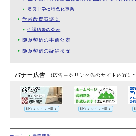
培良中学校特色化事業
学校教育審議会
会議結果の公表
随意契約の事前公表
随意契約の締結状況
バナー広告
(広告主やリンク先のサイト内容に
別ウィンドウで開く
別ウィンドウで開く
【令和6年12月10日開催結果】京田辺市