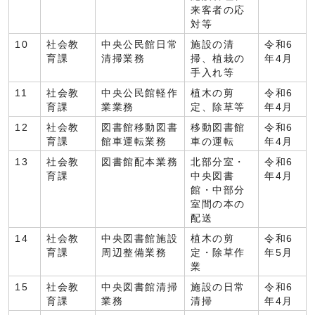
来客者の応
対等
10
社会教
中央公民館日常
施設の清
令和6
育課
清掃業務
掃、植栽の
年4月
手入れ等
11
社会教
中央公民館軽作
植木の剪
令和6
育課
業業務
定、除草等
年4月
12
社会教
図書館移動図書
移動図書館
令和6
育課
館車運転業務
車の運転
年4月
13
社会教
図書館配本業務
北部分室・
令和6
育課
中央図書
年4月
館・中部分
室間の本の
配送
14
社会教
中央図書館施設
植木の剪
令和6
育課
周辺整備業務
定・除草作
年5月
業
15
社会教
中央図書館清掃
施設の日常
令和6
育課
業務
清掃
年4月