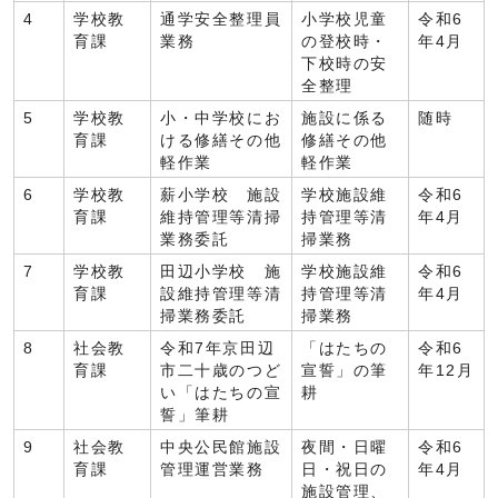
4
学校教
通学安全整理員
小学校児童
令和6
育課
業務
の登校時・
年4月
下校時の安
全整理
5
学校教
小・中学校にお
施設に係る
随時
育課
ける修繕その他
修繕その他
軽作業
軽作業
6
学校教
薪小学校 施設
学校施設維
令和6
育課
維持管理等清掃
持管理等清
年4月
業務委託
掃業務
7
学校教
田辺小学校 施
学校施設維
令和6
育課
設維持管理等清
持管理等清
年4月
掃業務委託
掃業務
8
社会教
令和7年京田辺
「はたちの
令和6
育課
市二十歳のつど
宣誓」の筆
年12月
い「はたちの宣
耕
誓」筆耕
9
社会教
中央公民館施設
夜間・日曜
令和6
育課
管理運営業務
日・祝日の
年4月
施設管理、