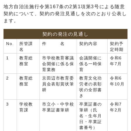
地方自治法施行令第167条の2第1項第3号による随意
契約について、契約の発注見通しを次のとおり公表し
ます。
契約の発注の見通し
No.
所管課
件 名
契約内容
契約予
名
定時期
1
教育総
市学校教育審議
会議開催に
令和6
務室
会開催に係る保
係る一時保
年7月
育業務
育
2
教育総
京田辺市教育委
教育文化功
令和6
務室
員会表彰賞状筆
労者の表彰
年10月
耕
状の全部書
き
3
学校教
市立小・中学校
卒業証書の
令和7
育課
卒業証書筆耕
筆耕（氏
年2月
名・生年月
日・卒業証
書番号）