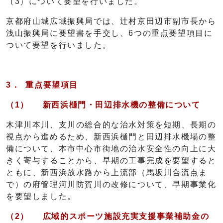
（3）について要望を行いました。
京都府山城広域振興局では、辻村京田辺市副市長から
浅山振興局に要望書を手交し、6つの重点要望項目に
ついて要望を行いました。
3．
重点要望項目
（1）
新西浜樋門・田辺排水機の整備について
木津川本川、支川の総合的な治水対策を短期、長期の
視点から進めるため、新西浜樋門と田辺排水機場の整
備について、本市中心市街地の治水安全性の向上に大
きく寄与することから、早期の工事完成を要望すると
ともに、新西浜放水路から上流部（馬坂川合流点ま
で）の府管理河川防賀川の改修について、早期事業化
を要望しました。
（2）
広域的スポーツ施設充実支援事業補助金の