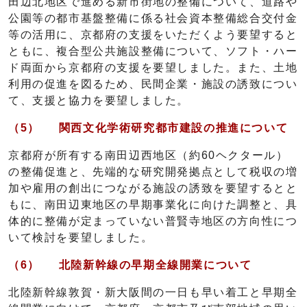
田辺北地区で進める新市街地の整備について、道路や
公園等の都市基盤整備に係る社会資本整備総合交付金
等の活用に、京都府の支援をいただくよう要望すると
ともに、複合型公共施設整備について、ソフト・ハー
ド両面から京都府の支援を要望しました。また、土地
利用の促進を図るため、民間企業・施設の誘致につい
て、支援と協力を要望しました。
（5）
関西文化学術研究都市建設の推進について
京都府が所有する南田辺西地区（約60ヘクタール）
の整備促進と、先端的な研究開発拠点として税収の増
加や雇用の創出につながる施設の誘致を要望するとと
もに、南田辺東地区の早期事業化に向けた調整と、具
体的に整備が定まっていない普賢寺地区の方向性につ
いて検討を要望しました。
（6）
北陸新幹線の早期全線開業について
北陸新幹線敦賀・新大阪間の一日も早い着工と早期全