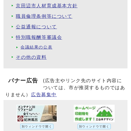
京田辺市人材育成基本方針
職員倫理条例等について
公益通報について
特別職報酬等審議会
会議結果の公表
その他の資料
バナー広告
(広告主やリンク先のサイト内容に
ついては、市が推奨するものではあ
りません）
広告募集中
別ウィンドウで開く
別ウィンドウで開く