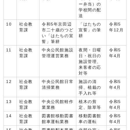
ー弁当）の
学校間の配
送
10
社会教
令和5年京田辺
「はたちの
令和5
育課
市二十歳のつど
宣誓」の筆
年12月
い「はたちの宣
耕
誓」筆耕
11
社会教
中央公民館施設
夜間・日曜
令和5
育課
管理運営業務
日・祝日の
年4月
施設管理、
来客者の応
対等
12
社会教
中央公民館日常
施設の清
令和5
育課
清掃業務
掃、植栽の
年4月
手入れ等
13
社会教
中央公民館軽作
植木の剪
令和5
育課
業業務
定、除草等
年4月
14
社会教
図書館移動図書
移動図書館
令和5
育課
館車運転業務
車の運転
年4月