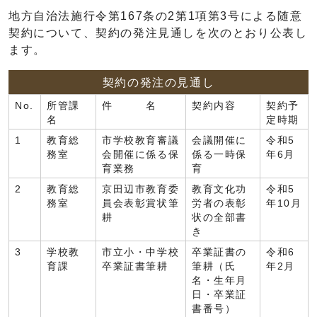
地方自治法施行令第167条の2第1項第3号による随意
契約について、契約の発注見通しを次のとおり公表し
ます。
契約の発注の見通し
No.
所管課
件 名
契約内容
契約予
名
定時期
1
教育総
市学校教育審議
会議開催に
令和5
務室
会開催に係る保
係る一時保
年6月
育業務
育
2
教育総
京田辺市教育委
教育文化功
令和5
務室
員会表彰賞状筆
労者の表彰
年10月
耕
状の全部書
き
3
学校教
市立小・中学校
卒業証書の
令和6
育課
卒業証書筆耕
筆耕（氏
年2月
名・生年月
日・卒業証
書番号）