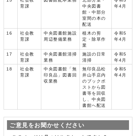
15
社会教
図書館配本業務
北部分室・
令和5
育課
中央図書
年4月
館・中部分
室間の本の
配送
16
社会教
中央図書館施設
植木の剪
令和5
育課
周辺整備業務
定・除草作
年4月
業
17
社会教
中央図書館清掃
施設の日常
令和5
育課
業務
清掃
年4月
18
社会教
中央図書館「無
無印良品松
令和5
育課
印良品」図書回
井山手店内
年4月
収業務
のブックポ
ストから図
書等を回収
し、中央図
書館へ配送
ご意見をお聞かせください