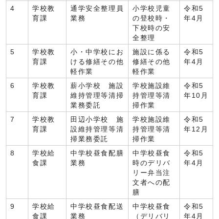
4
学校教
通学安全整理員
小学校児童
令和5
育課
業務
の登校時・
年4月
下校時の安
全整理
5
学校教
小・中学校にお
施設に係る
令和5
育課
ける修繕その他
修繕その他
年4月
軽作業
軽作業
6
学校教
薪小学校 施設
学校施設維
令和5
育課
維持管理等清掃
持管理等清
年10月
業務委託
掃作業
7
学校教
田辺小学校 施
学校施設維
令和5
育課
設維持管理等清
持管理等清
年12月
掃業務委託
掃作業
8
学校給
中学校昼食配膳
中学校昼食
令和5
食課
業務
時のデリバ
年4月
リー弁当注
文者への配
膳
9
学校給
中学校昼食配送
中学校昼食
令和5
食課
業務
（デリバリ
年4月