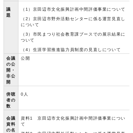
議
（1）京田辺市文化振興計画中間評価事業について
題
（2）京田辺市野外活動センターに係る運営見直し
について
（3）市民まつり社会教育課ブースでの展示結果に
ついて
（4）生涯学習推進協力員制度の見直しについて
会議
公開
の公
開・
非公
開
傍聴
0人
者の
数
会議
資料1 京田辺市文化振興計画中間評価事業につい
資料
て
の名