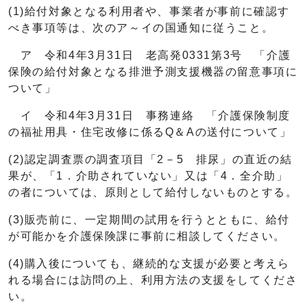
(1)給付対象となる利用者や、事業者が事前に確認す
べき事項等は、次のア～イの国通知に従うこと。
ア 令和4年3月31日 老高発0331第3号 「介護
保険の給付対象となる排泄予測支援機器の留意事項に
ついて」
イ 令和4年3月31日 事務連絡 「介護保険制度
の福祉用具・住宅改修に係るQ＆Aの送付について」
(2)認定調査票の調査項目「2－5 排尿」の直近の結
果が、「1．介助されていない」又は「4．全介助」
の者については、原則として給付しないものとする。
(3)販売前に、一定期間の試用を行うとともに、給付
が可能かを介護保険課に事前に相談してください。
(4)購入後についても、継続的な支援が必要と考えら
れる場合には訪問の上、利用方法の支援をしてくださ
い。