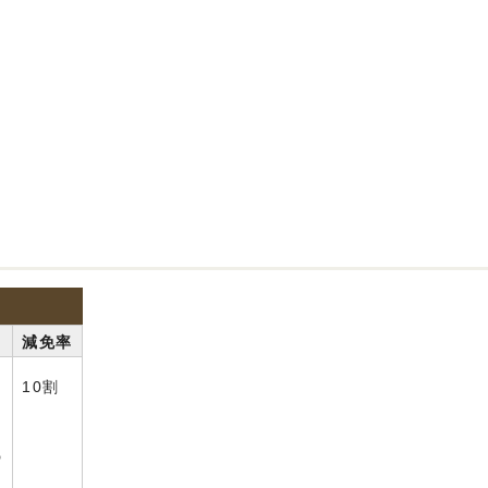
減免率
10割
の