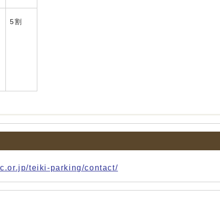
5割
jp/teiki-parking/contact/