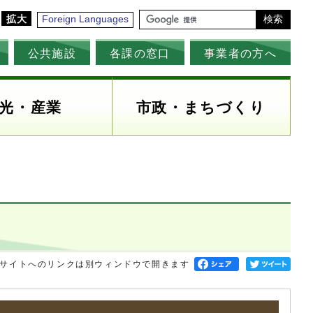
拡大
Foreign Languages
検索
公共施設
各課の窓口
事業者の方へ
光・産業
市政・まちづくり
サイトへのリンクは別ウィンドウで開きます