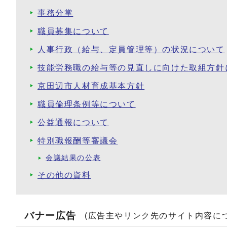
事務分掌
職員募集について
人事行政（給与、定員管理等）の状況について
技能労務職の給与等の見直しに向けた取組方針
京田辺市人材育成基本方針
職員倫理条例等について
公益通報について
特別職報酬等審議会
会議結果の公表
その他の資料
バナー広告
(広告主やリンク先のサイト内容に