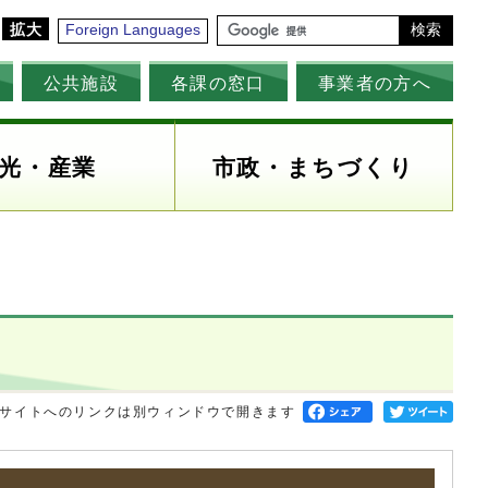
拡大
Foreign Languages
検索
公共施設
各課の窓口
事業者の方へ
光・産業
市政・まちづくり
サイトへのリンクは別ウィンドウで開きます