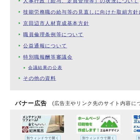
人事行政（給与、定員管理等）の状況について
技能労務職の給与等の見直しに向けた取組方針
京田辺市人材育成基本方針
職員倫理条例等について
公益通報について
特別職報酬等審議会
会議結果の公表
その他の資料
バナー広告
(広告主やリンク先のサイト内容に
別ウィンドウで開く
別ウィンドウで開く