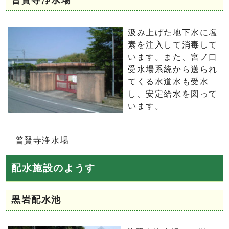
汲み上げた地下水に塩
素を注入して消毒して
います。また、宮ノ口
受水場系統から送られ
てくる水道水も受水
し、安定給水を図って
います。
普賢寺浄水場
配水施設のようす
黒岩配水池