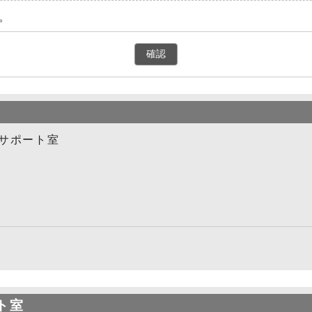
。
確認
サポート室
ト室