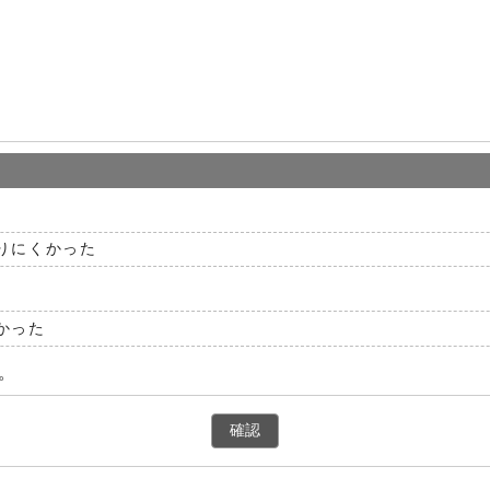
りにくかった
かった
。
確認