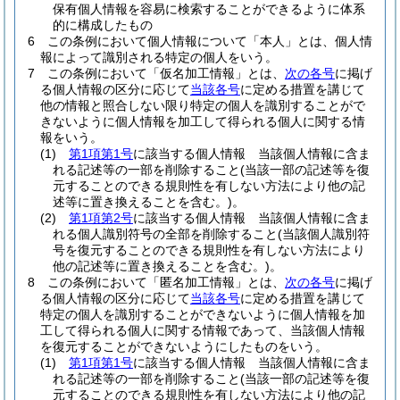
保有個人情報を容易に検索することができるように体系
的に構成したもの
6
この条例において個人情報について「本人」とは、個人情
報によって識別される特定の個人をいう。
7
この条例において「仮名加工情報」とは、
次の各号
に掲げ
る個人情報の区分に応じて
当該各号
に定める措置を講じて
他の情報と照合しない限り特定の個人を識別することがで
きないように個人情報を加工して得られる個人に関する情
報をいう。
(1)
第1項第1号
に該当する個人情報 当該個人情報に含ま
れる記述等の一部を削除すること
(当該一部の記述等を復
元することのできる規則性を有しない方法により他の記
述等に置き換えることを含む。)
。
(2)
第1項第2号
に該当する個人情報 当該個人情報に含ま
れる個人識別符号の全部を削除すること
(当該個人識別符
号を復元することのできる規則性を有しない方法により
他の記述等に置き換えることを含む。)
。
8
この条例において「匿名加工情報」とは、
次の各号
に掲げ
る個人情報の区分に応じて
当該各号
に定める措置を講じて
特定の個人を識別することができないように個人情報を加
工して得られる個人に関する情報であって、当該個人情報
を復元することができないようにしたものをいう。
(1)
第1項第1号
に該当する個人情報 当該個人情報に含ま
れる記述等の一部を削除すること
(当該一部の記述等を復
元することのできる規則性を有しない方法により他の記