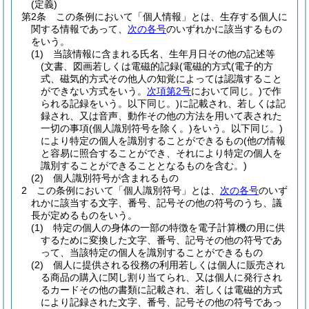
(定義)
第2条
この条例において「個人情報」とは、生存する個人に
関する情報であって、
次の各号
のいずれかに該当するもの
をいう。
(1)
当該情報に含まれる氏名、生年月日その他の記述等
(文書、図画若しくは電磁的記録
(電磁的方式
(電子的方
式、磁気的方式その他人の知覚によっては認識すること
ができない方式をいう。
次項第2号
において同じ。)
で作
られる記録をいう。以下同じ。)
に記載され、若しくは記
録され、又は音声、動作その他の方法を用いて表された
一切の事項
(個人識別符号を除く。)
をいう。以下同じ。)
により特定の個人を識別することができるもの
(他の情報
と容易に照合することができ、それにより特定の個人を
識別することができることとなるものを含む。)
(2)
個人識別符号が含まれるもの
2
この条例において「個人識別符号」とは、
次の各号
のいず
れかに該当する文字、番号、記号その他の符号のうち、議
長が定めるものをいう。
(1)
特定の個人の身体の一部の特徴を電子計算機の用に供
するために変換した文字、番号、記号その他の符号であ
って、当該特定の個人を識別することができるもの
(2)
個人に提供される役務の利用若しくは個人に販売され
る商品の購入に関し割り当てられ、又は個人に発行され
るカードその他の書類に記載され、若しくは電磁的方式
により記録された文字、番号、記号その他の符号であっ