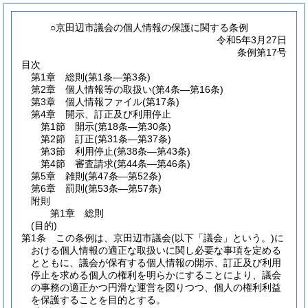
○京田辺市議会の個人情報の保護に関する条例
令和5年3月27日
条例第17号
目次
第1章
総則
(第1条―第3条)
第2章
個人情報等の取扱い
(第4条―第16条)
第3章
個人情報ファイル
(第17条)
第4章
開示、訂正及び利用停止
第1節
開示
(第18条―第30条)
第2節
訂正
(第31条―第37条)
第3節
利用停止
(第38条―第43条)
第4節
審査請求
(第44条―第46条)
第5章
雑則
(第47条―第52条)
第6章
罰則
(第53条―第57条)
附則
第1章
総則
(目的)
第1条
この条例は、京田辺市議会
(以下「議会」という。)
に
おける個人情報の適正な取扱いに関し必要な事項を定める
とともに、議会が保有する個人情報の開示、訂正及び利用
停止を求める個人の権利を明らかにすることにより、議会
の事務の適正かつ円滑な運営を図りつつ、個人の権利利益
を保護することを目的とする。