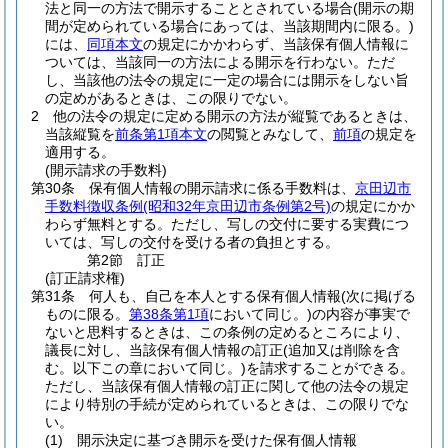
法と同一の方法で開示することとされている場合
(開示の期
間が定められている場合にあっては、当該期間内に限る。)
には、
同項本文
の規定にかかわらず、当該保有個人情報に
ついては、当該同一の方法による開示を行わない。
ただ
し、当該他の法令の規定に一定の場合には開示をしない旨
の定めがあるときは、この限りでない。
2
他の法令の規定に定める開示の方法が縦覧であるときは、
当該縦覧を
前条第1項本文
の閲覧とみなして、
前項
の規定を
適用する。
(開示請求の手数料)
第30条
保有個人情報の開示請求に係る手数料は、
京田辺市
手数料徴収条例
(昭和32年京田辺市条例第2号)
の規定にかか
わらず無料とする。
ただし、写しの交付に要する実費につ
いては、写しの交付を受ける者の負担とする。
第2節
訂正
(訂正請求権)
第31条
何人も、自己を本人とする保有個人情報
(次に掲げる
ものに限る。
第38条第1項
において同じ。)
の内容が事実で
ないと思料するときは、この条例の定めるところにより、
議長に対し、当該保有個人情報の訂正
(追加又は削除を含
む。以下この章において同じ。)
を請求することができる。
ただし、当該保有個人情報の訂正に関して他の法令の規定
により特別の手続が定められているときは、この限りでな
い。
(1)
開示決定に基づき開示を受けた保有個人情報