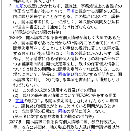
当該期間に算入しない。
2
前項
の規定にかかわらず、議長は、事務処理上の困難その
他正当な理由があるときは、
同項
に規定する期間を30日以
内に限り延長することができる。
この場合において、議長
は、開示請求者に対し、遅滞なく、延長後の期間及び延長
の理由を書面により通知しなければならない。
(開示決定等の期限の特例)
第26条
開示請求に係る保有個人情報が著しく大量であるた
め、開示請求があった日から30日以内にその全てについて
開示決定等をすることにより事務の遂行に著しい支障が生
ずるおそれがある場合には、
前条
の規定にかかわらず、議
長は、開示請求に係る保有個人情報のうちの相当の部分に
つき当該期間内に開示決定等をし、残りの保有個人情報に
ついては相当の期間内に開示決定等をすれば足りる。
この
場合において、議長は、
同条第1項
に規定する期間内に、開
示請求者に対し、次に掲げる事項を書面により通知しなけ
ればならない。
(1)
この条の規定を適用する旨及びその理由
(2)
残りの保有個人情報について開示決定等をする期限
2
前条
の規定による開示決定等をしなければならない期間
に、議長及び副議長がともに欠けている期間があるとき
は、当該期間の日数は、
同条
の期間に算入しない。
(第三者に対する意見書提出の機会の付与等)
第27条
開示請求に係る保有個人情報に国、独立行政法人
等、地方公共団体、地方独立行政法人及び開示請求者以外