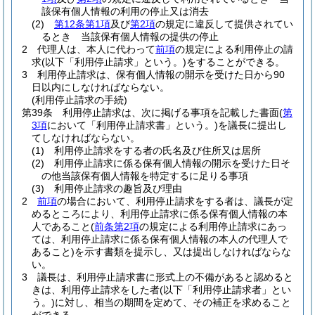
該保有個人情報の利用の停止又は消去
(2)
第12条第1項
及び
第2項
の規定に違反して提供されてい
るとき 当該保有個人情報の提供の停止
2
代理人は、本人に代わって
前項
の規定による利用停止の請
求
(以下「利用停止請求」という。)
をすることができる。
3
利用停止請求は、保有個人情報の開示を受けた日から90
日以内にしなければならない。
(利用停止請求の手続)
第39条
利用停止請求は、次に掲げる事項を記載した書面
(
第
3項
において「利用停止請求書」という。)
を議長に提出し
てしなければならない。
(1)
利用停止請求をする者の氏名及び住所又は居所
(2)
利用停止請求に係る保有個人情報の開示を受けた日そ
の他当該保有個人情報を特定するに足りる事項
(3)
利用停止請求の趣旨及び理由
2
前項
の場合において、利用停止請求をする者は、議長が定
めるところにより、利用停止請求に係る保有個人情報の本
人であること
(
前条第2項
の規定による利用停止請求にあっ
ては、利用停止請求に係る保有個人情報の本人の代理人で
あること)
を示す書類を提示し、又は提出しなければならな
い。
3
議長は、利用停止請求書に形式上の不備があると認めると
きは、利用停止請求をした者
(以下「利用停止請求者」とい
う。)
に対し、相当の期間を定めて、その補正を求めること