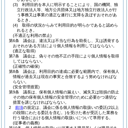
(3)
利用目的を本人に明示することにより、国の機関、独
立行政法人等、地方公共団体又は地方独立行政法人が行
う事務又は事業の適正な遂行に支障を及ぼすおそれがあ
るとき。
(4)
取得の状況からみて利用目的が明らかであると認めら
れるとき。
(不適正な利用の禁止)
第6条
議会は、違法又は不当な行為を助長し、又は誘発する
おそれがある方法により個人情報を利用してはならない。
(適正な取得)
第7条
議会は、偽りその他不正の手段により個人情報を取得
してはならない。
(正確性の確保)
第8条
議会は、利用目的の達成に必要な範囲内で、保有個人
情報が過去又は現在の事実と合致するよう努めなければな
らない。
(安全管理措置)
第9条
議長は、保有個人情報の漏えい、滅失又は毀損の防止
その他の保有個人情報の安全管理のために必要かつ適切な
措置を講じなければならない。
2
前項
の規定は、議会に係る個人情報の取扱いの委託
(2以上
の段階にわたる委託を含む。)
を受けた者が受託した業務を
行う場合における個人情報の取扱いについて準用する。
(従事者の義務)