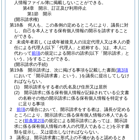
人情報ファイル簿に掲載しないことができる。
第4章
開示、訂正及び利用停止
第1節
開示
(開示請求権)
第18条
何人も、この条例の定めるところにより、議長に対
し、自己を本人とする保有個人情報の開示を請求すること
ができる。
2
未成年者若しくは成年被後見人の法定代理人又は本人の委
任による代理人
(以下「代理人」と総称する。)
は、本人に
代わって
前項
の規定による開示の請求
(以下「開示請求」と
いう。)
をすることができる。
(開示請求の手続)
第19条
開示請求は、次に掲げる事項を記載した書面
(
第3項
において「開示請求書」という。)
を議長に提出してしなけ
ればならない。
(1)
開示請求をする者の氏名及び住所又は居所
(2)
開示請求に係る保有個人情報が記録されている公文書
の名称その他の開示請求に係る保有個人情報を特定する
に足りる事項
2
前項
の場合において、開示請求をする者は、議長が定める
ところにより、開示請求に係る保有個人情報の本人である
こと
(
前条第2項
の規定による開示請求にあっては、開示請
求に係る保有個人情報の本人の代理人であること)
を示す書
類を提示し、又は提出しなければならない。
3
議長は、開示請求書に形式上の不備があると認めるとき