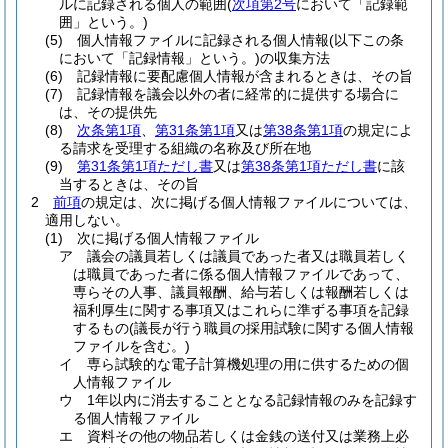
ルに記録される個人の範囲
(
次項第2号
において「記録範
囲」という。)
(5)
個人情報ファイルに記録される個人情報
(以下この条
において「記録情報」という。)
の収集方法
(6)
記録情報に要配慮個人情報が含まれるときは、その旨
(7)
記録情報を議会以外の者に経常的に提供する場合に
は、その提供先
(8)
次条第1項
、
第31条第1項
又は
第38条第1項
の規定によ
る請求を受理する組織の名称及び所在地
(9)
第31条第1項ただし書
又は
第38条第1項ただし書
に該
当するときは、その旨
2
前項
の規定は、次に掲げる個人情報ファイルについては、
適用しない。
(1)
次に掲げる個人情報ファイル
ア
議会の議員若しくは議員であった者又は職員若しく
は職員であった者に係る個人情報ファイルであって、
専らその人事、議員報酬、給与若しくは報酬若しくは
福利厚生に関する事項又はこれらに準ずる事項を記録
するもの
(議長が行う職員の採用試験に関する個人情報
ファイルを含む。)
イ
専ら試験的な電子計算機処理の用に供するための個
人情報ファイル
ウ
1年以内に消去することとなる記録情報のみを記録す
る個人情報ファイル
エ
資料その他の物品若しくは金銭の送付又は業務上必