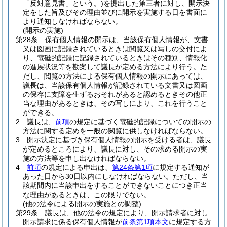
「反対意見書」という。)
を提出した第三者に対し、開示決
定をした旨及びその理由並びに開示を実施する日を書面に
より通知しなければならない。
(開示の実施)
第28条
保有個人情報の開示は、当該保有個人情報が、文書
又は図画に記録されているときは閲覧又は写しの交付によ
り、電磁的記録に記録されているときはその種別、情報化
の進展状況等を勘案して議長が定める方法により行う。
た
だし、閲覧の方法による保有個人情報の開示にあっては、
議長は、当該保有個人情報が記録されている文書又は図画
の保存に支障を生ずるおそれがあると認めるときその他正
当な理由があるときは、その写しにより、これを行うこと
ができる。
2
議長は、
前項
の規定に基づく電磁的記録についての開示の
方法に関する定めを一般の閲覧に供しなければならない。
3
開示決定に基づき保有個人情報の開示を受ける者は、議長
が定めるところにより、議長に対し、その求める開示の実
施の方法等を申し出なければならない。
4
前項
の規定による申出は、
第24条第1項
に規定する通知が
あった日から30日以内にしなければならない。
ただし、当
該期間内に当該申出をすることができないことにつき正当
な理由があるときは、この限りでない。
(他の法令による開示の実施との調整)
第29条
議長は、他の法令の規定により、開示請求者に対し
開示請求に係る保有個人情報が
前条第1項本文
に規定する方