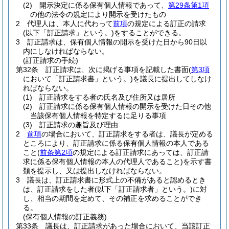
(2)
開示決定に係る保有個人情報であって、
第29条第1項
の他の法令の規定により開示を受けたもの
2
代理人は、本人に代わって
前項
の規定による訂正の請求
(以下「訂正請求」という。)
をすることができる。
3
訂正請求は、保有個人情報の開示を受けた日から90日以
内にしなければならない。
(訂正請求の手続)
第32条
訂正請求は、次に掲げる事項を記載した書面
(
第3項
において「訂正請求書」という。)
を議長に提出してしなけ
ればならない。
(1)
訂正請求をする者の氏名及び住所又は居所
(2)
訂正請求に係る保有個人情報の開示を受けた日その他
当該保有個人情報を特定するに足りる事項
(3)
訂正請求の趣旨及び理由
2
前項
の場合において、訂正請求をする者は、議長が定める
ところにより、訂正請求に係る保有個人情報の本人である
こと
(
前条第2項
の規定による訂正請求にあっては、訂正請
求に係る保有個人情報の本人の代理人であること)
を示す書
類を提示し、又は提出しなければならない。
3
議長は、訂正請求書に形式上の不備があると認めるとき
は、訂正請求をした者
(以下「訂正請求者」という。)
に対
し、相当の期間を定めて、その補正を求めることができ
る。
(保有個人情報の訂正義務)
第33条
議長は、訂正請求があった場合において、当該訂正