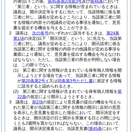
の者
(以下この条、
第45条第2項第3号
及び
第46条
において
「第三者」という。)
に関する情報が含まれているときは、
議長は、開示決定等をするに当たって、当該情報に係る第
三者に対し、議長が定めるところにより、当該第三者に関
する情報の内容その他議長が定める事項を通知して、意見
書を提出する機会を与えることができる。
2
議長は、
次の各号
のいずれかに該当するときは、
第24条
第1項
の決定
(以下「開示決定」という。)
に先立ち、当該第
三者に対し、議長が定めるところにより、開示請求に係る
当該第三者に関する情報の内容その他議長が定める事項を
書面により通知して、意見書を提出する機会を与えなけれ
ばならない。
ただし、当該第三者の所在が判明しない場合
は、この限りでない。
(1)
第三者に関する情報が含まれている保有個人情報を開
示しようとする場合であって、当該第三者に関する情報
が
第20条第2号イ
又は
同条第3号ただし書
に規定する情報
に該当すると認められるとき。
(2)
第三者に関する情報が含まれている保有個人情報を
第
22条
の規定により開示しようとするとき。
3
議長は、
前2項
の規定により意見書の提出の機会を与えら
れた第三者が当該第三者に関する情報の開示に反対の意思
を表示した意見書を提出した場合において、開示決定をす
るときは、開示決定の日と開示を実施する日との間に少な
くとも2週間を置かなければならない。
この場合において、
議長は、開示決定後直ちに、当該意見書
(
第45条
において