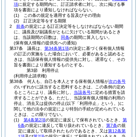
項
に規定する期間内に、訂正請求者に対し、次に掲げる事
項を書面により通知しなければならない。
(1)
この条の規定を適用する旨及びその理由
(2)
訂正決定等をする期限
2
前条
の規定による訂正決定等をしなければならない期間
に、議長及び副議長がともに欠けている期間があるとき
は、当該期間の日数は、
同条
の期間に算入しない。
(保有個人情報の提供先への通知)
第37条
議長は、
第34条第1項
の決定に基づく保有個人情報
の訂正の実施をした場合において、必要があると認めると
きは、当該保有個人情報の提供先に対し、遅滞なく、その
旨を書面により通知するものとする。
第3節
利用停止
(利用停止請求権)
第38条
何人も、自己を本人とする保有個人情報が
次の各号
のいずれかに該当すると思料するときは、この条例の定め
るところにより、議長に対し、
当該各号
に定める措置を請
求することができる。
ただし、当該保有個人情報の利用の
停止、消去又は提供の停止
(以下「利用停止」という。)
に
関して他の法令の規定により特別の手続が定められている
ときは、この限りでない。
(1)
第4条第2項
の規定に違反して保有されているとき、
第
6条
の規定に違反して取り扱われているとき、
第7条
の規
定に違反して取得されたものであるとき、又は
第12条第
1項
及び
第2項
の規定に違反して利用されているとき 当