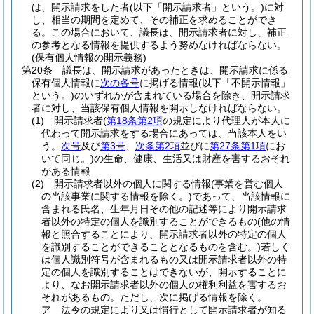
は、開示請求をした者
(以下「開示請求者」という。)
に対
し、相当の期間を定めて、その補正を求めることができ
る。
この場合において、議長は、開示請求者に対し、補正
の参考となる情報を提供するよう努めなければならない。
(保有個人情報の開示義務)
第20条
議長は、開示請求があったときは、開示請求に係る
保有個人情報に
次の各号
に掲げる情報
(以下「不開示情報」
という。)
のいずれかが含まれている場合を除き、開示請求
者に対し、当該保有個人情報を開示しなければならない。
(1)
開示請求者
(
第18条第2項
の規定により代理人が本人に
代わって開示請求をする場合にあっては、当該本人をい
う。
次号
及び
第3号
、
次条第2項
並びに
第27条第1項
にお
いて同じ。)
の生命、健康、生活又は財産を害するおそれ
がある情報
(2)
開示請求者以外の個人に関する情報
(事業を営む個人
の当該事業に関する情報を除く。)
であって、当該情報に
含まれる氏名、生年月日その他の記述等により開示請求
者以外の特定の個人を識別することができるもの
(他の情
報と照合することにより、開示請求者以外の特定の個人
を識別することができることとなるものを含む。)
若しく
は個人識別符号が含まれるもの又は開示請求者以外の特
定の個人を識別することはできないが、開示することに
より、なお開示請求者以外の個人の権利利益を害するお
それがあるもの。
ただし、次に掲げる情報を除く。
ア
法令の規定により又は慣行として開示請求者が知る