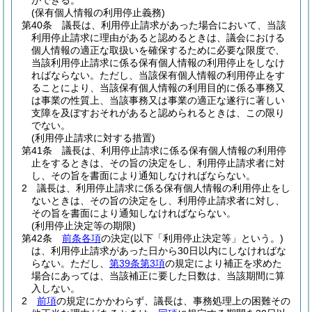
ができる。
(保有個人情報の利用停止義務)
第40条
議長は、利用停止請求があった場合において、当該
利用停止請求に理由があると認めるときは、議会における
個人情報の適正な取扱いを確保するために必要な限度で、
当該利用停止請求に係る保有個人情報の利用停止をしなけ
ればならない。
ただし、当該保有個人情報の利用停止をす
ることにより、当該保有個人情報の利用目的に係る事務又
は事業の性質上、当該事務又は事業の適正な遂行に著しい
支障を及ぼすおそれがあると認められるときは、この限り
でない。
(利用停止請求に対する措置)
第41条
議長は、利用停止請求に係る保有個人情報の利用停
止をするときは、その旨の決定をし、利用停止請求者に対
し、その旨を書面により通知しなければならない。
2
議長は、利用停止請求に係る保有個人情報の利用停止をし
ないときは、その旨の決定をし、利用停止請求者に対し、
その旨を書面により通知しなければならない。
(利用停止決定等の期限)
第42条
前条各項
の決定
(以下「利用停止決定等」という。)
は、利用停止請求があった日から30日以内にしなければな
らない。
ただし、
第39条第3項
の規定により補正を求めた
場合にあっては、当該補正に要した日数は、当該期間に算
入しない。
2
前項
の規定にかかわらず、議長は、事務処理上の困難その