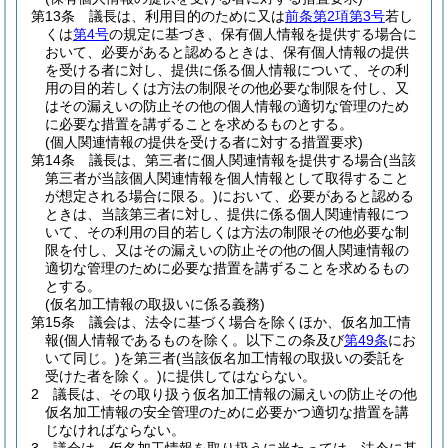
第13条
議長は、利用目的のために又は
前条第2項第3号
若し
くは
第4号
の規定に基づき、保有個人情報を提供する場合に
おいて、必要があると認めるときは、保有個人情報の提供
を受ける者に対し、提供に係る個人情報について、その利
用の目的若しくは方法の制限その他必要な制限を付し、又
はその漏えいの防止その他の個人情報の適切な管理のため
に必要な措置を講ずることを求めるものとする。
(個人関連情報の提供を受ける者に対する措置要求)
第14条
議長は、第三者に個人関連情報を提供する場合
(当該
第三者が当該個人関連情報を個人情報として取得すること
が想定される場合に限る。)
において、必要があると認める
ときは、当該第三者に対し、提供に係る個人関連情報につ
いて、その利用の目的若しくは方法の制限その他必要な制
限を付し、又はその漏えいの防止その他の個人関連情報の
適切な管理のために必要な措置を講ずることを求めるもの
とする。
(仮名加工情報の取扱いに係る義務)
第15条
議会は、法令に基づく場合を除くほか、仮名加工情
報
(個人情報であるものを除く。以下この条及び
第49条
にお
いて同じ。)
を第三者
(当該仮名加工情報の取扱いの委託を
受けた者を除く。)
に提供してはならない。
2
議長は、その取り扱う仮名加工情報の漏えいの防止その他
仮名加工情報の安全管理のために必要かつ適切な措置を講
じなければならない。