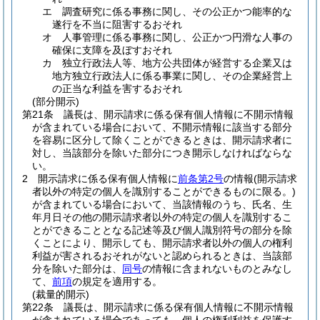
エ
調査研究に係る事務に関し、その公正かつ能率的な
遂行を不当に阻害するおそれ
オ
人事管理に係る事務に関し、公正かつ円滑な人事の
確保に支障を及ぼすおそれ
カ
独立行政法人等、地方公共団体が経営する企業又は
地方独立行政法人に係る事業に関し、その企業経営上
の正当な利益を害するおそれ
(部分開示)
第21条
議長は、開示請求に係る保有個人情報に不開示情報
が含まれている場合において、不開示情報に該当する部分
を容易に区分して除くことができるときは、開示請求者に
対し、当該部分を除いた部分につき開示しなければならな
い。
2
開示請求に係る保有個人情報に
前条第2号
の情報
(開示請求
者以外の特定の個人を識別することができるものに限る。)
が含まれている場合において、当該情報のうち、氏名、生
年月日その他の開示請求者以外の特定の個人を識別するこ
とができることとなる記述等及び個人識別符号の部分を除
くことにより、開示しても、開示請求者以外の個人の権利
利益が害されるおそれがないと認められるときは、当該部
分を除いた部分は、
同号
の情報に含まれないものとみなし
て、
前項
の規定を適用する。
(裁量的開示)
第22条
議長は、開示請求に係る保有個人情報に不開示情報