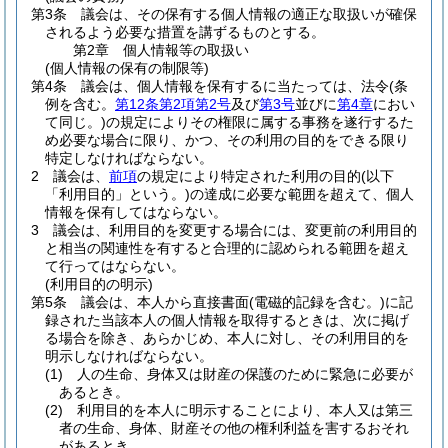
第3条
議会は、その保有する個人情報の適正な取扱いが確保
されるよう必要な措置を講ずるものとする。
第2章
個人情報等の取扱い
(個人情報の保有の制限等)
第4条
議会は、個人情報を保有するに当たっては、法令
(条
例を含む。
第12条第2項第2号
及び
第3号
並びに
第4章
におい
て同じ。)
の規定によりその権限に属する事務を遂行するた
め必要な場合に限り、かつ、その利用の目的をできる限り
特定しなければならない。
2
議会は、
前項
の規定により特定された利用の目的
(以下
「利用目的」という。)
の達成に必要な範囲を超えて、個人
情報を保有してはならない。
3
議会は、利用目的を変更する場合には、変更前の利用目的
と相当の関連性を有すると合理的に認められる範囲を超え
て行ってはならない。
(利用目的の明示)
第5条
議会は、本人から直接書面
(電磁的記録を含む。)
に記
録された当該本人の個人情報を取得するときは、次に掲げ
る場合を除き、あらかじめ、本人に対し、その利用目的を
明示しなければならない。
(1)
人の生命、身体又は財産の保護のために緊急に必要が
あるとき。
(2)
利用目的を本人に明示することにより、本人又は第三
者の生命、身体、財産その他の権利利益を害するおそれ
があるとき。