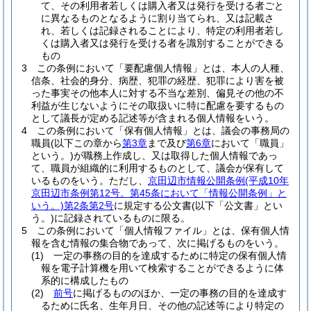
て、その利用者若しくは購入者又は発行を受ける者ごと
に異なるものとなるように割り当てられ、又は記載さ
れ、若しくは記録されることにより、特定の利用者若し
くは購入者又は発行を受ける者を識別することができる
もの
3
この条例において「要配慮個人情報」とは、本人の人種、
信条、社会的身分、病歴、犯罪の経歴、犯罪により害を被
った事実その他本人に対する不当な差別、偏見その他の不
利益が生じないようにその取扱いに特に配慮を要するもの
として議長が定める記述等が含まれる個人情報をいう。
4
この条例において「保有個人情報」とは、議会の事務局の
職員
(以下この章から
第3章
まで及び
第6章
において「職員」
という。)
が職務上作成し、又は取得した個人情報であっ
て、職員が組織的に利用するものとして、議会が保有して
いるものをいう。
ただし、
京田辺市情報公開条例
(平成10年
京田辺市条例第12号。第45条において「情報公開条例」と
いう。)
第2条第2号
に規定する公文書
(以下「公文書」とい
う。)
に記録されているものに限る。
5
この条例において「個人情報ファイル」とは、保有個人情
報を含む情報の集合物であって、次に掲げるものをいう。
(1)
一定の事務の目的を達成するために特定の保有個人情
報を電子計算機を用いて検索することができるように体
系的に構成したもの
(2)
前号
に掲げるもののほか、一定の事務の目的を達成す
るために氏名、生年月日、その他の記述等により特定の