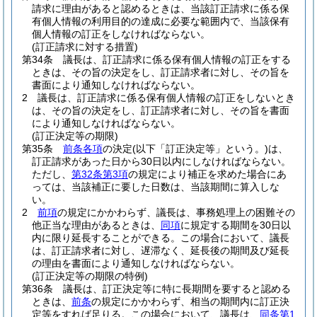
請求に理由があると認めるときは、当該訂正請求に係る保
有個人情報の利用目的の達成に必要な範囲内で、当該保有
個人情報の訂正をしなければならない。
(訂正請求に対する措置)
第34条
議長は、訂正請求に係る保有個人情報の訂正をする
ときは、その旨の決定をし、訂正請求者に対し、その旨を
書面により通知しなければならない。
2
議長は、訂正請求に係る保有個人情報の訂正をしないとき
は、その旨の決定をし、訂正請求者に対し、その旨を書面
により通知しなければならない。
(訂正決定等の期限)
第35条
前条各項
の決定
(以下「訂正決定等」という。)
は、
訂正請求があった日から30日以内にしなければならない。
ただし、
第32条第3項
の規定により補正を求めた場合にあ
っては、当該補正に要した日数は、当該期間に算入しな
い。
2
前項
の規定にかかわらず、議長は、事務処理上の困難その
他正当な理由があるときは、
同項
に規定する期間を30日以
内に限り延長することができる。
この場合において、議長
は、訂正請求者に対し、遅滞なく、延長後の期間及び延長
の理由を書面により通知しなければならない。
(訂正決定等の期限の特例)
第36条
議長は、訂正決定等に特に長期間を要すると認める
ときは、
前条
の規定にかかわらず、相当の期間内に訂正決
定等をすれば足りる。
この場合において、議長は、
同条第1