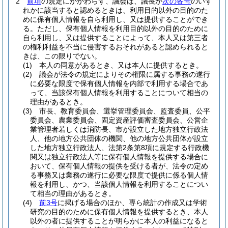
2
前項
の規定にかかわらず、議会は、議長が
次の各号
のいず
れかに該当すると認めるときは、利用目的以外の目的のた
めに保有個人情報を自ら利用し、又は提供することができ
る。
ただし、保有個人情報を利用目的以外の目的のために
自ら利用し、又は提供することによって、本人又は第三者
の権利利益を不当に侵害するおそれがあると認められると
きは、この限りでない。
(1)
本人の同意があるとき、又は本人に提供するとき。
(2)
議会が法令の規定によりその権限に属する事務の遂行
に必要な限度で保有個人情報を内部で利用する場合であ
って、当該保有個人情報を利用することについて相当の
理由があるとき。
(3)
市長、教育委員会、選挙管理委員会、監査委員、公平
委員会、農業委員会、固定資産評価審査委員会、公営企
業管理者若しくは消防長、市が設立した地方独立行政法
人、他の地方公共団体の機関、他の地方公共団体が設立
した地方独立行政法人、法第2条第8項に規定する行政機
関又は独立行政法人等に保有個人情報を提供する場合に
おいて、保有個人情報の提供を受ける者が、法令の定め
る事務又は業務の遂行に必要な限度で提供に係る個人情
報を利用し、かつ、当該個人情報を利用することについ
て相当の理由があるとき。
(4)
前3号
に掲げる場合のほか、専ら統計の作成又は学術
研究の目的のために保有個人情報を提供するとき、本人
以外の者に提供することが明らかに本人の利益になると