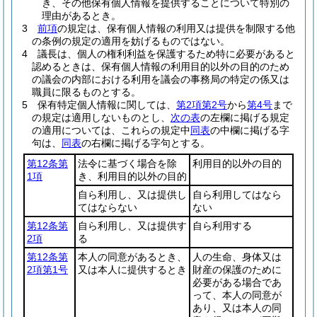
き、その他保有個人情報を提供することについて特別の
理由があるとき。
3
前項
の規定は、保有個人情報の利用又は提供を制限する他
の条例の規定の適用を妨げるものではない。
4
議長は、個人の権利利益を保護するため特に必要があると
認めるときは、保有個人情報の利用目的以外の目的のため
の議会の内部における利用を議会の事務局の特定の係又は
職員に限るものとする。
5
保有特定個人情報に関しては、
第2項第2号
から
第4号
まで
の規定は適用しないものとし、
次の表
の左欄に掲げる規定
の適用については、これらの規定中
同表
の中欄に掲げる字
句は、
同表
の右欄に掲げる字句とする。
第12条第
法令に基づく場合を除
利用目的以外の目的
1項
き、利用目的以外の目的
自ら利用し、又は提供し
自ら利用してはなら
てはならない
ない
第12条第
自ら利用し、又は提供す
自ら利用する
2項
る
第12条第
本人の同意があるとき、
人の生命、身体又は
2項第1号
又は本人に提供するとき
財産の保護のために
必要がある場合であ
って、本人の同意が
あり、又は本人の同