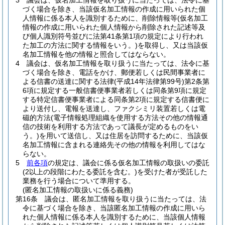
3
議会は、仮名加工情報を取り扱うに当たっては、法令に基
づく場合を除き、当該仮名加工情報の作成に用いられた個
人情報に係る本人を識別するために、削除情報等
(仮名加工
情報の作成に用いられた個人情報から削除された記述等及
び個人識別符号並びに法第41条第1項の規定により行われ
た加工の方法に関する情報をいう。)
を取得し、又は当該仮
名加工情報を他の情報と照合してはならない。
4
議会は、仮名加工情報を取り扱うに当たっては、法令に基
づく場合を除き、電話をかけ、郵便若しくは民間事業者に
よる信書の送達に関する法律
(平成14年法律第99号)
第2条第
6項に規定する一般信書便事業者若しくは同条第9項に規定
する特定信書便事業者による同条第2項に規定する信書便に
より送付し、電報を送達し、ファクシミリ装置若しくは電
磁的方法
(電子情報処理組織を使用する方法その他の情報通
信の技術を利用する方法であって議長が定めるものをい
う。)
を用いて送信し、又は住居を訪問するために、当該仮
名加工情報に含まれる連絡先その他の情報を利用してはな
らない。
5
前各項
の規定は、議会に係る仮名加工情報の取扱いの委託
(2以上の段階にわたる委託を含む。)
を受けた者が受託した
業務を行う場合について準用する。
(匿名加工情報の取扱いに係る義務)
第16条
議会は、匿名加工情報を取り扱うに当たっては、法
令に基づく場合を除き、当該匿名加工情報の作成に用いら
れた個人情報に係る本人を識別するために、当該個人情報