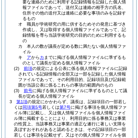
要な連絡のために利用する記録情報を記録した個人情
報ファイルであって、送付又は連絡の相手方の氏名、
住所その他の送付又は連絡に必要な事項のみを記録す
るもの
オ
職員が学術研究の用に供するためその発意に基づき
作成し、又は取得する個人情報ファイルであって、記
録情報を専ら当該学術研究の目的のために利用するも
の
カ
本人の数が議長が定める数に満たない個人情報ファ
イル
キ
ア
から
カ
までに掲げる個人情報ファイルに準ずるも
のとして議長が定める個人情報ファイル
(2)
前項
の規定による公表に係る個人情報ファイルに記録
されている記録情報の全部又は一部を記録した個人情報
ファイルであって、その利用目的、記録項目及び記録範
囲が当該公表に係るこれらの事項の範囲内のもの
(3)
前号
に掲げる個人情報ファイルに準ずるものとして議
長が定める個人情報ファイル
3
第1項
の規定にかかわらず、議長は、記録項目の一部若し
くは
同項第5号
若しくは
第7号
に掲げる事項を個人情報ファ
イル簿に記載し、又は個人情報ファイルを個人情報ファイ
ル簿に掲載することにより、利用目的に係る事務又は事業
の性質上、当該事務又は事業の適正な遂行に著しい支障を
及ぼすおそれがあると認めるときは、その記録項目の一部
若しくは事項を記載せず、又はその個人情報ファイルを個