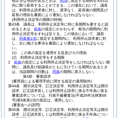
他正当な理由があるときは、
同項
に規定する期間を30日以
内に限り延長することができる。
この場合において、議長
は、利用停止請求者に対し、遅滞なく、延長後の期間及び
延長の理由を書面により通知しなければならない。
(利用停止決定等の期限の特例)
第43条
議長は、利用停止決定等に特に長期間を要すると認
めるときは、
前条
の規定にかかわらず、相当の期間内に利
用停止決定等をすれば足りる。
この場合において、議長
は、
同条第1項
に規定する期間内に、利用停止請求者に対
し、次に掲げる事項を書面により通知しなければならな
い。
(1)
この条の規定を適用する旨及びその理由
(2)
利用停止決定等をする期限
2
前条
の規定による利用停止決定等をしなければならない期
間に、議長及び副議長がともに欠けている期間があるとき
は、当該期間の日数は、
同条
の期間に算入しない。
第4節
審査請求
(審理員による審理手続に関する規定の適用除外)
第44条
開示決定等、訂正決定等、利用停止決定等又は開示
請求、訂正請求若しくは利用停止請求に係る不作為に係る
審査請求については、行政不服審査法
(平成26年法律第68
号)
第9条第1項の規定は、適用しない。
(審査会への諮問)
第45条
開示決定等、訂正決定等、利用停止決定等又は開示
請求、訂正請求若しくは利用停止請求に係る不作為につい