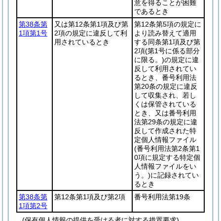
意を得ることが困難
であるとき
第38条第
又は第12条第1項及び第
第12条第5項の規定に
1項第1号
2項の規定に違反して利
より読み替えて適用
用されているとき
する同条第1項及び第
2項
(第1号に係る部分
に限る。)
の規定に違
反して利用されてい
るとき、番号利用法
第20条の規定に違反
して収集され、若し
くは保管されている
とき、又は番号利用
法第29条の規定に違
反して作成された特
定個人情報ファイル
(番号利用法第2条第1
0項に規定する特定個
人情報ファイルをい
う。)
に記録されてい
るとき
第38条第
第12条第1項及び第2項
番号利用法第19条
1項第2号
(保有個人情報の提供を受ける者に対する措置要求)