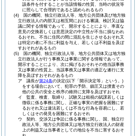
該条件を付することが当該情報の性質、当時の状況等
に照らして合理的であると認められるもの
(4)
国の機関、独立行政法人等、地方公共団体及び地方独
立行政法人の内部又は相互間における審議、検討又は協
議に関する情報であって、開示することにより、率直な
意見の交換若しくは意思決定の中立性が不当に損なわれ
るおそれ、不当に住民の間に混乱を生じさせるおそれ又
は特定の者に不当に利益を与え、若しくは不利益を及ぼ
すおそれがあるもの
(5)
国の機関、独立行政法人等、地方公共団体又は地方独
立行政法人が行う事務又は事業に関する情報であって、
開示することにより、次に掲げるおそれその他当該事務
又は事業の性質上、当該事務又は事業の適正な遂行に支
障を及ぼすおそれがあるもの
ア
議長が
第24条
の決定
(以下「開示決定等」という。)
をする場合において、犯罪の予防、鎮圧又は捜査その
他の公共の安全と秩序の維持に支障を及ぼすおそれ
イ
監査、検査、取締り、試験又は租税の賦課若しくは
徴収に係る事務に関し、正確な事実の把握を困難にす
るおそれ又は違法若しくは不当な行為を容易にし、若
しくはその発見を困難にするおそれ
ウ
契約、交渉又は争訟に係る事務に関し、国、独立行
政法人等、地方公共団体又は地方独立行政法人の財産
上の利益又は当事者としての地位を不当に害するおそ
れ