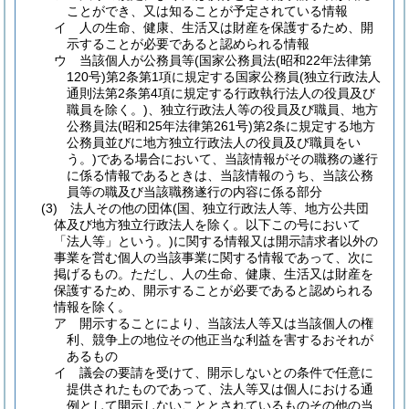
ことができ、又は知ることが予定されている情報
イ
人の生命、健康、生活又は財産を保護するため、開
示することが必要であると認められる情報
ウ
当該個人が公務員等
(国家公務員法
(昭和22年法律第
120号)
第2条第1項に規定する国家公務員
(独立行政法人
通則法第2条第4項に規定する行政執行法人の役員及び
職員を除く。)
、独立行政法人等の役員及び職員、地方
公務員法
(昭和25年法律第261号)
第2条に規定する地方
公務員並びに地方独立行政法人の役員及び職員をい
う。)
である場合において、当該情報がその職務の遂行
に係る情報であるときは、当該情報のうち、当該公務
員等の職及び当該職務遂行の内容に係る部分
(3)
法人その他の団体
(国、独立行政法人等、地方公共団
体及び地方独立行政法人を除く。以下この号において
「法人等」という。)
に関する情報又は開示請求者以外の
事業を営む個人の当該事業に関する情報であって、次に
掲げるもの。
ただし、人の生命、健康、生活又は財産を
保護するため、開示することが必要であると認められる
情報を除く。
ア
開示することにより、当該法人等又は当該個人の権
利、競争上の地位その他正当な利益を害するおそれが
あるもの
イ
議会の要請を受けて、開示しないとの条件で任意に
提供されたものであって、法人等又は個人における通
例として開示しないこととされているものその他の当