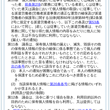
第10条
個人情報の取扱いに従事する職員若しくは職員であ
った者、
前条第2項
の業務に従事している者若しくは従事し
ていた者又は議会において個人情報の取扱いに従事してい
る派遣労働者
(労働者派遣事業の適正な運営の確保及び派遣
労働者の保護等に関する法律
(昭和60年法律第88号)
第2条第
2号に規定する派遣労働者をいう。以下この条及び
第53条
において同じ。)
若しくは従事していた派遣労働者は、その
業務に関して知り得た個人情報の内容をみだりに他人に知
らせ、又は不当な目的に利用してはならない。
(漏えい等の通知)
第11条
議長は、保有個人情報の漏えい、滅失、毀損その他
の保有個人情報の安全の確保に係る事態であって個人の権
利利益を害するおそれが大きいものとしてその定めるもの
が生じたときは、本人に対し、その定めるところにより、
当該事態が生じた旨を通知しなければならない。
ただし、
次の各号
のいずれかに該当するときは、この限りでない。
(1)
本人への通知が困難な場合であって、本人の権利利益
を保護するため必要なこれに代わるべき措置をとると
き。
(2)
当該保有個人情報に
第20条各号
に掲げる情報のいずれ
かが含まれるとき。
(利用及び提供の制限)
第12条
議会は、法令に基づく場合を除き、利用目的以外の
目的のために保有個人情報を自ら利用し、又は提供しては
ならない。