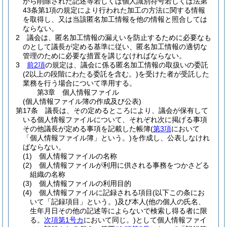
から削除された記述等若しくは個人識別符号若しくは法第
43条第1項の規定により行われた加工の方法に関する情報
を取得し、又は当該匿名加工情報を他の情報と照合しては
ならない。
2
議会は、匿名加工情報の漏えいを防止するために必要なも
のとして議長が定める基準に従い、匿名加工情報の適切な
管理のために必要な措置を講じなければならない。
3
前2項
の規定は、議会に係る匿名加工情報の取扱いの委託
(2以上の段階にわたる委託を含む。)
を受けた者が受託した
業務を行う場合について準用する。
第3章
個人情報ファイル
(個人情報ファイル簿の作成及び公表)
第17条
議長は、その定めるところにより、議会が保有して
いる個人情報ファイルについて、それぞれ次に掲げる事項
その他議長が定める事項を記載した帳簿
(
第3項
において
「個人情報ファイル簿」という。)
を作成し、公表しなけれ
ばならない。
(1)
個人情報ファイルの名称
(2)
個人情報ファイルが利用に供される事務をつかさどる
組織の名称
(3)
個人情報ファイルの利用目的
(4)
個人情報ファイルに記録される項目
(以下この条にお
いて「記録項目」という。)
及び本人
(他の個人の氏名、
生年月日その他の記述等によらないで検索し得る者に限
る。
次項第1号カ
において同じ。)
として個人情報ファイ