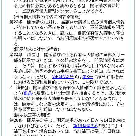
が含まれている場合であっても、個人の権利利益を保護す
るため特に必要があると認めるときは、開示請求者に対
し、当該保有個人情報を開示することができる。
(保有個人情報の存否に関する情報)
第23条
開示請求に対し、当該開示請求に係る保有個人情報
が存在しているか否かを答えるだけで、不開示情報を開示
することとなるときは、議長は、当該保有個人情報の存否
を明らかにしないで、当該開示請求を拒否することができ
る。
(開示請求に対する措置)
第24条
議長は、開示請求に係る保有個人情報の全部又は一
部を開示するときは、その旨の決定をし、開示請求者に対
し、その旨、開示する保有個人情報の利用目的及び開示の
実施に関し議長が定める事項を書面により通知しなければ
ならない。
ただし、
第5条第2号
又は
第3号
に該当する場合
における当該利用目的については、この限りでない。
2
議長は、開示請求に係る保有個人情報の全部を開示しない
とき
(
前条
の規定により開示請求を拒否するとき、及び開示
請求に係る保有個人情報を保有していないときを含む。)
は、開示をしない旨の決定をし、開示請求者に対し、その
旨を書面により通知しなければならない。
(開示決定等の期限)
第25条
開示決定等は、開示請求があった日から14日以内に
しなければならない。
ただし、
第19条第3項
の規定により
補正を求めた場合にあっては、当該補正に要した日数は、