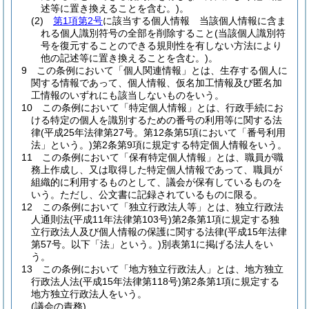
述等に置き換えることを含む。)
。
(2)
第1項第2号
に該当する個人情報 当該個人情報に含ま
れる個人識別符号の全部を削除すること
(当該個人識別符
号を復元することのできる規則性を有しない方法により
他の記述等に置き換えることを含む。)
。
9
この条例において「個人関連情報」とは、生存する個人に
関する情報であって、個人情報、仮名加工情報及び匿名加
工情報のいずれにも該当しないものをいう。
10
この条例において「特定個人情報」とは、行政手続にお
ける特定の個人を識別するための番号の利用等に関する法
律
(平成25年法律第27号。第12条第5項において「番号利用
法」という。)
第2条第9項に規定する特定個人情報をいう。
11
この条例において「保有特定個人情報」とは、職員が職
務上作成し、又は取得した特定個人情報であって、職員が
組織的に利用するものとして、議会が保有しているものを
いう。
ただし、公文書に記録されているものに限る。
12
この条例において「独立行政法人等」とは、独立行政法
人通則法
(平成11年法律第103号)
第2条第1項に規定する独
立行政法人及び個人情報の保護に関する法律
(平成15年法律
第57号。以下「法」という。)
別表第1に掲げる法人をい
う。
13
この条例において「地方独立行政法人」とは、地方独立
行政法人法
(平成15年法律第118号)
第2条第1項に規定する
地方独立行政法人をいう。
(議会の責務)