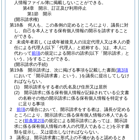
人情報ファイル簿に掲載しないことができる。
第4章
開示、訂正及び利用停止
第1節
開示
(開示請求権)
第18条
何人も、この条例の定めるところにより、議長に対
し、自己を本人とする保有個人情報の開示を請求すること
ができる。
2
未成年者若しくは成年被後見人の法定代理人又は本人の委
任による代理人
(以下「代理人」と総称する。)
は、本人に
代わって
前項
の規定による開示の請求
(以下「開示請求」と
いう。)
をすることができる。
(開示請求の手続)
第19条
開示請求は、次に掲げる事項を記載した書面
(
第3項
において「開示請求書」という。)
を議長に提出してしなけ
ればならない。
(1)
開示請求をする者の氏名及び住所又は居所
(2)
開示請求に係る保有個人情報が記録されている公文書
の名称その他の開示請求に係る保有個人情報を特定する
に足りる事項
2
前項
の場合において、開示請求をする者は、議長が定める
ところにより、開示請求に係る保有個人情報の本人である
こと
(
前条第2項
の規定による開示請求にあっては、開示請
求に係る保有個人情報の本人の代理人であること)
を示す書
類を提示し、又は提出しなければならない。
3
議長は、開示請求書に形式上の不備があると認めるとき