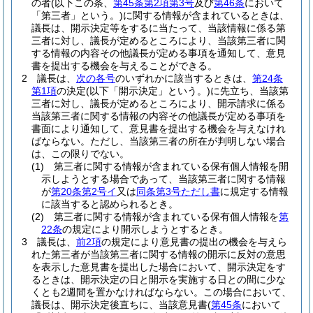
の者
(以下この条、
第45条第2項第3号
及び
第46条
において
「第三者」という。)
に関する情報が含まれているときは、
議長は、開示決定等をするに当たって、当該情報に係る第
三者に対し、議長が定めるところにより、当該第三者に関
する情報の内容その他議長が定める事項を通知して、意見
書を提出する機会を与えることができる。
2
議長は、
次の各号
のいずれかに該当するときは、
第24条
第1項
の決定
(以下「開示決定」という。)
に先立ち、当該第
三者に対し、議長が定めるところにより、開示請求に係る
当該第三者に関する情報の内容その他議長が定める事項を
書面により通知して、意見書を提出する機会を与えなけれ
ばならない。
ただし、当該第三者の所在が判明しない場合
は、この限りでない。
(1)
第三者に関する情報が含まれている保有個人情報を開
示しようとする場合であって、当該第三者に関する情報
が
第20条第2号イ
又は
同条第3号ただし書
に規定する情報
に該当すると認められるとき。
(2)
第三者に関する情報が含まれている保有個人情報を
第
22条
の規定により開示しようとするとき。
3
議長は、
前2項
の規定により意見書の提出の機会を与えら
れた第三者が当該第三者に関する情報の開示に反対の意思
を表示した意見書を提出した場合において、開示決定をす
るときは、開示決定の日と開示を実施する日との間に少な
くとも2週間を置かなければならない。
この場合において、
議長は、開示決定後直ちに、当該意見書
(
第45条
において