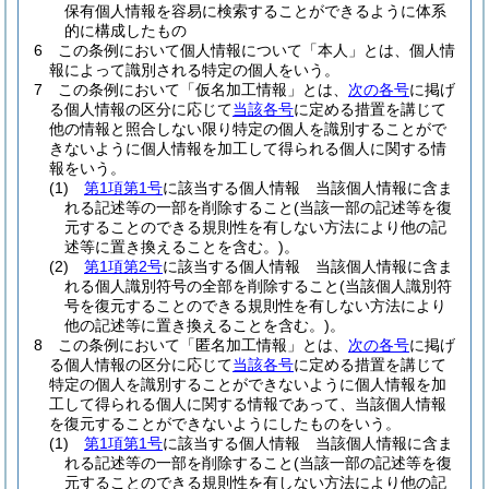
保有個人情報を容易に検索することができるように体系
的に構成したもの
6
この条例において個人情報について「本人」とは、個人情
報によって識別される特定の個人をいう。
7
この条例において「仮名加工情報」とは、
次の各号
に掲げ
る個人情報の区分に応じて
当該各号
に定める措置を講じて
他の情報と照合しない限り特定の個人を識別することがで
きないように個人情報を加工して得られる個人に関する情
報をいう。
(1)
第1項第1号
に該当する個人情報 当該個人情報に含ま
れる記述等の一部を削除すること
(当該一部の記述等を復
元することのできる規則性を有しない方法により他の記
述等に置き換えることを含む。)
。
(2)
第1項第2号
に該当する個人情報 当該個人情報に含ま
れる個人識別符号の全部を削除すること
(当該個人識別符
号を復元することのできる規則性を有しない方法により
他の記述等に置き換えることを含む。)
。
8
この条例において「匿名加工情報」とは、
次の各号
に掲げ
る個人情報の区分に応じて
当該各号
に定める措置を講じて
特定の個人を識別することができないように個人情報を加
工して得られる個人に関する情報であって、当該個人情報
を復元することができないようにしたものをいう。
(1)
第1項第1号
に該当する個人情報 当該個人情報に含ま
れる記述等の一部を削除すること
(当該一部の記述等を復
元することのできる規則性を有しない方法により他の記