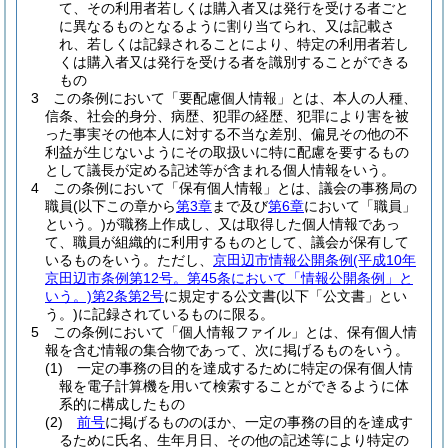
て、その利用者若しくは購入者又は発行を受ける者ごと
に異なるものとなるように割り当てられ、又は記載さ
れ、若しくは記録されることにより、特定の利用者若し
くは購入者又は発行を受ける者を識別することができる
もの
3
この条例において「要配慮個人情報」とは、本人の人種、
信条、社会的身分、病歴、犯罪の経歴、犯罪により害を被
った事実その他本人に対する不当な差別、偏見その他の不
利益が生じないようにその取扱いに特に配慮を要するもの
として議長が定める記述等が含まれる個人情報をいう。
4
この条例において「保有個人情報」とは、議会の事務局の
職員
(以下この章から
第3章
まで及び
第6章
において「職員」
という。)
が職務上作成し、又は取得した個人情報であっ
て、職員が組織的に利用するものとして、議会が保有して
いるものをいう。
ただし、
京田辺市情報公開条例
(平成10年
京田辺市条例第12号。第45条において「情報公開条例」と
いう。)
第2条第2号
に規定する公文書
(以下「公文書」とい
う。)
に記録されているものに限る。
5
この条例において「個人情報ファイル」とは、保有個人情
報を含む情報の集合物であって、次に掲げるものをいう。
(1)
一定の事務の目的を達成するために特定の保有個人情
報を電子計算機を用いて検索することができるように体
系的に構成したもの
(2)
前号
に掲げるもののほか、一定の事務の目的を達成す
るために氏名、生年月日、その他の記述等により特定の