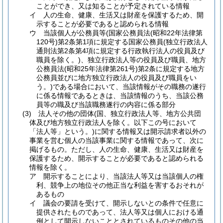
ことができ、又は知ることが予定されている情報
イ
人の生命、健康、生活又は財産を保護するため、開
示することが必要であると認められる情報
ウ
当該個人が公務員等
(国家公務員法
(昭和22年法律第
120号)
第2条第1項に規定する国家公務員
(独立行政法人
通則法第2条第4項に規定する行政執行法人の役員及び
職員を除く。)
、独立行政法人等の役員及び職員、地方
公務員法
(昭和25年法律第261号)
第2条に規定する地方
公務員並びに地方独立行政法人の役員及び職員をい
う。)
である場合において、当該情報がその職務の遂行
に係る情報であるときは、当該情報のうち、当該公務
員等の職及び当該職務遂行の内容に係る部分
(3)
法人その他の団体
(国、独立行政法人等、地方公共団
体及び地方独立行政法人を除く。以下この号において
「法人等」という。)
に関する情報又は開示請求者以外の
事業を営む個人の当該事業に関する情報であって、次に
掲げるもの。
ただし、人の生命、健康、生活又は財産を
保護するため、開示することが必要であると認められる
情報を除く。
ア
開示することにより、当該法人等又は当該個人の権
利、競争上の地位その他正当な利益を害するおそれが
あるもの
イ
議会の要請を受けて、開示しないとの条件で任意に
提供されたものであって、法人等又は個人における通
例として開示しないこととされているものその他の当