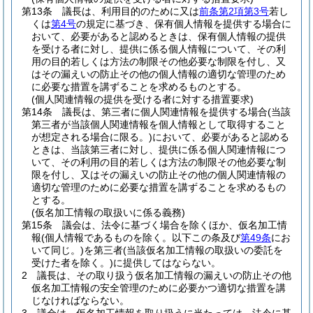
第13条
議長は、利用目的のために又は
前条第2項第3号
若し
くは
第4号
の規定に基づき、保有個人情報を提供する場合に
おいて、必要があると認めるときは、保有個人情報の提供
を受ける者に対し、提供に係る個人情報について、その利
用の目的若しくは方法の制限その他必要な制限を付し、又
はその漏えいの防止その他の個人情報の適切な管理のため
に必要な措置を講ずることを求めるものとする。
(個人関連情報の提供を受ける者に対する措置要求)
第14条
議長は、第三者に個人関連情報を提供する場合
(当該
第三者が当該個人関連情報を個人情報として取得すること
が想定される場合に限る。)
において、必要があると認める
ときは、当該第三者に対し、提供に係る個人関連情報につ
いて、その利用の目的若しくは方法の制限その他必要な制
限を付し、又はその漏えいの防止その他の個人関連情報の
適切な管理のために必要な措置を講ずることを求めるもの
とする。
(仮名加工情報の取扱いに係る義務)
第15条
議会は、法令に基づく場合を除くほか、仮名加工情
報
(個人情報であるものを除く。以下この条及び
第49条
にお
いて同じ。)
を第三者
(当該仮名加工情報の取扱いの委託を
受けた者を除く。)
に提供してはならない。
2
議長は、その取り扱う仮名加工情報の漏えいの防止その他
仮名加工情報の安全管理のために必要かつ適切な措置を講
じなければならない。