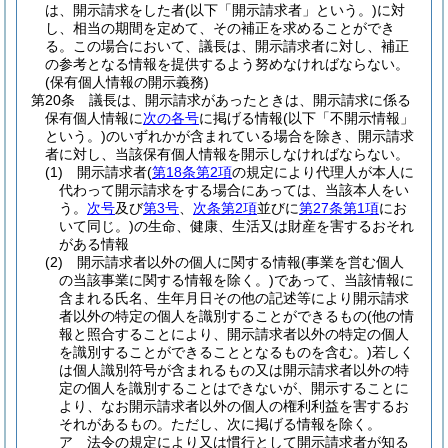
は、開示請求をした者
(以下「開示請求者」という。)
に対
し、相当の期間を定めて、その補正を求めることができ
る。
この場合において、議長は、開示請求者に対し、補正
の参考となる情報を提供するよう努めなければならない。
(保有個人情報の開示義務)
第20条
議長は、開示請求があったときは、開示請求に係る
保有個人情報に
次の各号
に掲げる情報
(以下「不開示情報」
という。)
のいずれかが含まれている場合を除き、開示請求
者に対し、当該保有個人情報を開示しなければならない。
(1)
開示請求者
(
第18条第2項
の規定により代理人が本人に
代わって開示請求をする場合にあっては、当該本人をい
う。
次号
及び
第3号
、
次条第2項
並びに
第27条第1項
にお
いて同じ。)
の生命、健康、生活又は財産を害するおそれ
がある情報
(2)
開示請求者以外の個人に関する情報
(事業を営む個人
の当該事業に関する情報を除く。)
であって、当該情報に
含まれる氏名、生年月日その他の記述等により開示請求
者以外の特定の個人を識別することができるもの
(他の情
報と照合することにより、開示請求者以外の特定の個人
を識別することができることとなるものを含む。)
若しく
は個人識別符号が含まれるもの又は開示請求者以外の特
定の個人を識別することはできないが、開示することに
より、なお開示請求者以外の個人の権利利益を害するお
それがあるもの。
ただし、次に掲げる情報を除く。
ア
法令の規定により又は慣行として開示請求者が知る