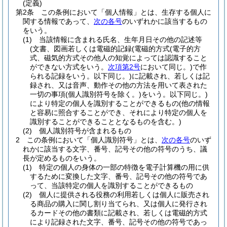
(定義)
第2条
この条例において「個人情報」とは、生存する個人に
関する情報であって、
次の各号
のいずれかに該当するもの
をいう。
(1)
当該情報に含まれる氏名、生年月日その他の記述等
(文書、図画若しくは電磁的記録
(電磁的方式
(電子的方
式、磁気的方式その他人の知覚によっては認識すること
ができない方式をいう。
次項第2号
において同じ。)
で作
られる記録をいう。以下同じ。)
に記載され、若しくは記
録され、又は音声、動作その他の方法を用いて表された
一切の事項
(個人識別符号を除く。)
をいう。以下同じ。)
により特定の個人を識別することができるもの
(他の情報
と容易に照合することができ、それにより特定の個人を
識別することができることとなるものを含む。)
(2)
個人識別符号が含まれるもの
2
この条例において「個人識別符号」とは、
次の各号
のいず
れかに該当する文字、番号、記号その他の符号のうち、議
長が定めるものをいう。
(1)
特定の個人の身体の一部の特徴を電子計算機の用に供
するために変換した文字、番号、記号その他の符号であ
って、当該特定の個人を識別することができるもの
(2)
個人に提供される役務の利用若しくは個人に販売され
る商品の購入に関し割り当てられ、又は個人に発行され
るカードその他の書類に記載され、若しくは電磁的方式
により記録された文字、番号、記号その他の符号であっ