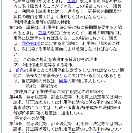
他正当な理由があるときは、
同項
に規定する期間を30日以
内に限り延長することができる。
この場合において、議長
は、利用停止請求者に対し、遅滞なく、延長後の期間及び
延長の理由を書面により通知しなければならない。
(利用停止決定等の期限の特例)
第43条
議長は、利用停止決定等に特に長期間を要すると認
めるときは、
前条
の規定にかかわらず、相当の期間内に利
用停止決定等をすれば足りる。
この場合において、議長
は、
同条第1項
に規定する期間内に、利用停止請求者に対
し、次に掲げる事項を書面により通知しなければならな
い。
(1)
この条の規定を適用する旨及びその理由
(2)
利用停止決定等をする期限
2
前条
の規定による利用停止決定等をしなければならない期
間に、議長及び副議長がともに欠けている期間があるとき
は、当該期間の日数は、
同条
の期間に算入しない。
第4節
審査請求
(審理員による審理手続に関する規定の適用除外)
第44条
開示決定等、訂正決定等、利用停止決定等又は開示
請求、訂正請求若しくは利用停止請求に係る不作為に係る
審査請求については、行政不服審査法
(平成26年法律第68
号)
第9条第1項の規定は、適用しない。
(審査会への諮問)
第45条
開示決定等、訂正決定等、利用停止決定等又は開示
請求、訂正請求若しくは利用停止請求に係る不作為につい