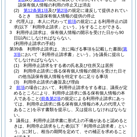
該保有個人情報の利用の停止又は消去
(2)
第12条第1項
及び
第2項
の規定に違反して提供されてい
るとき 当該保有個人情報の提供の停止
2
代理人は、本人に代わって
前項
の規定による利用停止の請
求
(以下「利用停止請求」という。)
をすることができる。
3
利用停止請求は、保有個人情報の開示を受けた日から90
日以内にしなければならない。
(利用停止請求の手続)
第39条
利用停止請求は、次に掲げる事項を記載した書面
(
第
3項
において「利用停止請求書」という。)
を議長に提出し
てしなければならない。
(1)
利用停止請求をする者の氏名及び住所又は居所
(2)
利用停止請求に係る保有個人情報の開示を受けた日そ
の他当該保有個人情報を特定するに足りる事項
(3)
利用停止請求の趣旨及び理由
2
前項
の場合において、利用停止請求をする者は、議長が定
めるところにより、利用停止請求に係る保有個人情報の本
人であること
(
前条第2項
の規定による利用停止請求にあっ
ては、利用停止請求に係る保有個人情報の本人の代理人で
あること)
を示す書類を提示し、又は提出しなければならな
い。
3
議長は、利用停止請求書に形式上の不備があると認めると
きは、利用停止請求をした者
(以下「利用停止請求者」とい
う。)
に対し、相当の期間を定めて、その補正を求めること