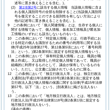
述等に置き換えることを含む。)
。
(2)
第1項第2号
に該当する個人情報 当該個人情報に含ま
れる個人識別符号の全部を削除すること
(当該個人識別符
号を復元することのできる規則性を有しない方法により
他の記述等に置き換えることを含む。)
。
9
この条例において「個人関連情報」とは、生存する個人に
関する情報であって、個人情報、仮名加工情報及び匿名加
工情報のいずれにも該当しないものをいう。
10
この条例において「特定個人情報」とは、行政手続にお
ける特定の個人を識別するための番号の利用等に関する法
律
(平成25年法律第27号。第12条第5項において「番号利用
法」という。)
第2条第9項に規定する特定個人情報をいう。
11
この条例において「保有特定個人情報」とは、職員が職
務上作成し、又は取得した特定個人情報であって、職員が
組織的に利用するものとして、議会が保有しているものを
いう。
ただし、公文書に記録されているものに限る。
12
この条例において「独立行政法人等」とは、独立行政法
人通則法
(平成11年法律第103号)
第2条第1項に規定する独
立行政法人及び個人情報の保護に関する法律
(平成15年法律
第57号。以下「法」という。)
別表第1に掲げる法人をい
う。
13
この条例において「地方独立行政法人」とは、地方独立
行政法人法
(平成15年法律第118号)
第2条第1項に規定する
地方独立行政法人をいう。
(議会の責務)