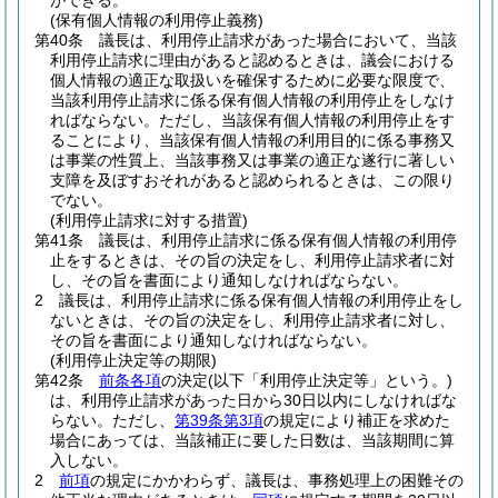
ができる。
(保有個人情報の利用停止義務)
第40条
議長は、利用停止請求があった場合において、当該
利用停止請求に理由があると認めるときは、議会における
個人情報の適正な取扱いを確保するために必要な限度で、
当該利用停止請求に係る保有個人情報の利用停止をしなけ
ればならない。
ただし、当該保有個人情報の利用停止をす
ることにより、当該保有個人情報の利用目的に係る事務又
は事業の性質上、当該事務又は事業の適正な遂行に著しい
支障を及ぼすおそれがあると認められるときは、この限り
でない。
(利用停止請求に対する措置)
第41条
議長は、利用停止請求に係る保有個人情報の利用停
止をするときは、その旨の決定をし、利用停止請求者に対
し、その旨を書面により通知しなければならない。
2
議長は、利用停止請求に係る保有個人情報の利用停止をし
ないときは、その旨の決定をし、利用停止請求者に対し、
その旨を書面により通知しなければならない。
(利用停止決定等の期限)
第42条
前条各項
の決定
(以下「利用停止決定等」という。)
は、利用停止請求があった日から30日以内にしなければな
らない。
ただし、
第39条第3項
の規定により補正を求めた
場合にあっては、当該補正に要した日数は、当該期間に算
入しない。
2
前項
の規定にかかわらず、議長は、事務処理上の困難その