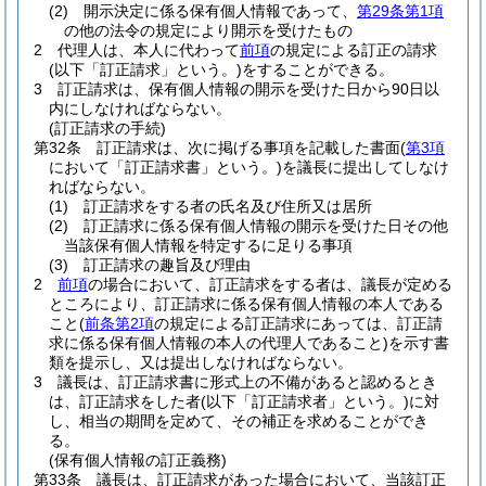
(2)
開示決定に係る保有個人情報であって、
第29条第1項
の他の法令の規定により開示を受けたもの
2
代理人は、本人に代わって
前項
の規定による訂正の請求
(以下「訂正請求」という。)
をすることができる。
3
訂正請求は、保有個人情報の開示を受けた日から90日以
内にしなければならない。
(訂正請求の手続)
第32条
訂正請求は、次に掲げる事項を記載した書面
(
第3項
において「訂正請求書」という。)
を議長に提出してしなけ
ればならない。
(1)
訂正請求をする者の氏名及び住所又は居所
(2)
訂正請求に係る保有個人情報の開示を受けた日その他
当該保有個人情報を特定するに足りる事項
(3)
訂正請求の趣旨及び理由
2
前項
の場合において、訂正請求をする者は、議長が定める
ところにより、訂正請求に係る保有個人情報の本人である
こと
(
前条第2項
の規定による訂正請求にあっては、訂正請
求に係る保有個人情報の本人の代理人であること)
を示す書
類を提示し、又は提出しなければならない。
3
議長は、訂正請求書に形式上の不備があると認めるとき
は、訂正請求をした者
(以下「訂正請求者」という。)
に対
し、相当の期間を定めて、その補正を求めることができ
る。
(保有個人情報の訂正義務)
第33条
議長は、訂正請求があった場合において、当該訂正