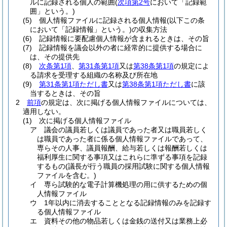
ルに記録される個人の範囲
(
次項第2号
において「記録範
囲」という。)
(5)
個人情報ファイルに記録される個人情報
(以下この条
において「記録情報」という。)
の収集方法
(6)
記録情報に要配慮個人情報が含まれるときは、その旨
(7)
記録情報を議会以外の者に経常的に提供する場合に
は、その提供先
(8)
次条第1項
、
第31条第1項
又は
第38条第1項
の規定によ
る請求を受理する組織の名称及び所在地
(9)
第31条第1項ただし書
又は
第38条第1項ただし書
に該
当するときは、その旨
2
前項
の規定は、次に掲げる個人情報ファイルについては、
適用しない。
(1)
次に掲げる個人情報ファイル
ア
議会の議員若しくは議員であった者又は職員若しく
は職員であった者に係る個人情報ファイルであって、
専らその人事、議員報酬、給与若しくは報酬若しくは
福利厚生に関する事項又はこれらに準ずる事項を記録
するもの
(議長が行う職員の採用試験に関する個人情報
ファイルを含む。)
イ
専ら試験的な電子計算機処理の用に供するための個
人情報ファイル
ウ
1年以内に消去することとなる記録情報のみを記録す
る個人情報ファイル
エ
資料その他の物品若しくは金銭の送付又は業務上必