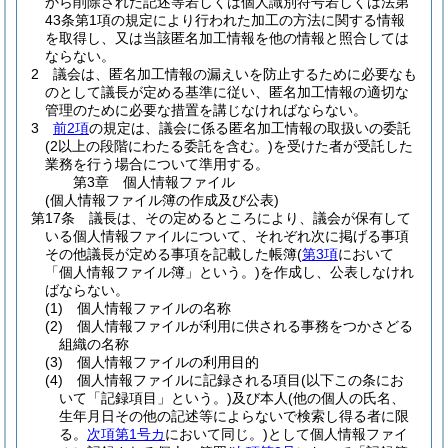
から削除された記述等若しくは個人識別符号若しくは法第
43条第1項の規定により行われた加工の方法に関する情報
を取得し、又は当該匿名加工情報を他の情報と照合しては
ならない。
2
議会は、匿名加工情報の漏えいを防止するために必要なも
のとして議長が定める基準に従い、匿名加工情報の適切な
管理のために必要な措置を講じなければならない。
3
前2項
の規定は、議会に係る匿名加工情報の取扱いの委託
(2以上の段階にわたる委託を含む。)
を受けた者が受託した
業務を行う場合について準用する。
第3章
個人情報ファイル
(個人情報ファイル簿の作成及び公表)
第17条
議長は、その定めるところにより、議会が保有して
いる個人情報ファイルについて、それぞれ次に掲げる事項
その他議長が定める事項を記載した帳簿
(
第3項
において
「個人情報ファイル簿」という。)
を作成し、公表しなけれ
ばならない。
(1)
個人情報ファイルの名称
(2)
個人情報ファイルが利用に供される事務をつかさどる
組織の名称
(3)
個人情報ファイルの利用目的
(4)
個人情報ファイルに記録される項目
(以下この条にお
いて「記録項目」という。)
及び本人
(他の個人の氏名、
生年月日その他の記述等によらないで検索し得る者に限
る。
次項第1号カ
において同じ。)
として個人情報ファイ