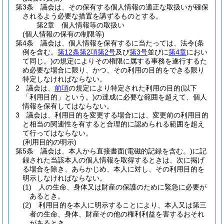
第3条
議会は、その保有する個人情報の適正な取扱いが確保
されるよう必要な措置を講ずるものとする。
第2章
個人情報等の取扱い
(個人情報の保有の制限等)
第4条
議会は、個人情報を保有するに当たっては、法令
(条
例を含む。
第12条第2項第2号
及び
第3号
並びに
第4章
におい
て同じ。)
の規定によりその権限に属する事務を遂行するた
め必要な場合に限り、かつ、その利用の目的をできる限り
特定しなければならない。
2
議会は、
前項
の規定により特定された利用の目的
(以下
「利用目的」という。)
の達成に必要な範囲を超えて、個人
情報を保有してはならない。
3
議会は、利用目的を変更する場合には、変更前の利用目的
と相当の関連性を有すると合理的に認められる範囲を超え
て行ってはならない。
(利用目的の明示)
第5条
議会は、本人から直接書面
(電磁的記録を含む。)
に記
録された当該本人の個人情報を取得するときは、次に掲げ
る場合を除き、あらかじめ、本人に対し、その利用目的を
明示しなければならない。
(1)
人の生命、身体又は財産の保護のために緊急に必要が
あるとき。
(2)
利用目的を本人に明示することにより、本人又は第三
者の生命、身体、財産その他の権利利益を害するおそれ
があるとき。