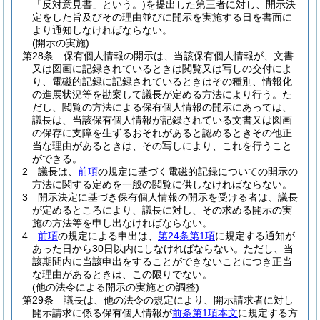
「反対意見書」という。)
を提出した第三者に対し、開示決
定をした旨及びその理由並びに開示を実施する日を書面に
より通知しなければならない。
(開示の実施)
第28条
保有個人情報の開示は、当該保有個人情報が、文書
又は図画に記録されているときは閲覧又は写しの交付によ
り、電磁的記録に記録されているときはその種別、情報化
の進展状況等を勘案して議長が定める方法により行う。
た
だし、閲覧の方法による保有個人情報の開示にあっては、
議長は、当該保有個人情報が記録されている文書又は図画
の保存に支障を生ずるおそれがあると認めるときその他正
当な理由があるときは、その写しにより、これを行うこと
ができる。
2
議長は、
前項
の規定に基づく電磁的記録についての開示の
方法に関する定めを一般の閲覧に供しなければならない。
3
開示決定に基づき保有個人情報の開示を受ける者は、議長
が定めるところにより、議長に対し、その求める開示の実
施の方法等を申し出なければならない。
4
前項
の規定による申出は、
第24条第1項
に規定する通知が
あった日から30日以内にしなければならない。
ただし、当
該期間内に当該申出をすることができないことにつき正当
な理由があるときは、この限りでない。
(他の法令による開示の実施との調整)
第29条
議長は、他の法令の規定により、開示請求者に対し
開示請求に係る保有個人情報が
前条第1項本文
に規定する方