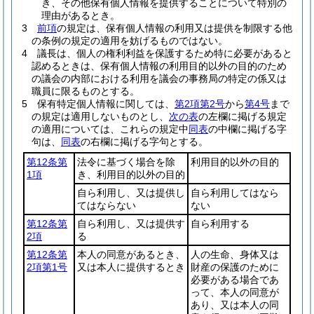
き、その他保有個人情報を提供することについて特別の
理由があるとき。
3
前項
の規定は、保有個人情報の利用又は提供を制限する他
の条例の規定の適用を妨げるものではない。
4
議長は、個人の権利利益を保護するため特に必要があると
認めるときは、保有個人情報の利用目的以外の目的のため
の議会の内部における利用を議会の事務局の特定の係又は
職員に限るものとする。
5
保有特定個人情報に関しては、
第2項第2号
から
第4号
まで
の規定は適用しないものとし、
次の表
の左欄に掲げる規定
の適用については、これらの規定中
同表
の中欄に掲げる字
句は、
同表
の右欄に掲げる字句とする。
第12条第
法令に基づく場合を除
利用目的以外の目的
1項
き、利用目的以外の目的
自ら利用し、又は提供し
自ら利用してはなら
てはならない
ない
第12条第
自ら利用し、又は提供す
自ら利用する
2項
る
第12条第
本人の同意があるとき、
人の生命、身体又は
2項第1号
又は本人に提供するとき
財産の保護のために
必要がある場合であ
って、本人の同意が
あり、又は本人の同