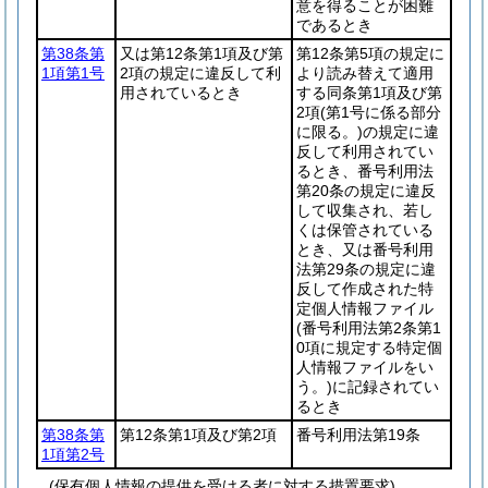
意を得ることが困難
であるとき
第38条第
又は第12条第1項及び第
第12条第5項の規定に
1項第1号
2項の規定に違反して利
より読み替えて適用
用されているとき
する同条第1項及び第
2項
(第1号に係る部分
に限る。)
の規定に違
反して利用されてい
るとき、番号利用法
第20条の規定に違反
して収集され、若し
くは保管されている
とき、又は番号利用
法第29条の規定に違
反して作成された特
定個人情報ファイル
(番号利用法第2条第1
0項に規定する特定個
人情報ファイルをい
う。)
に記録されてい
るとき
第38条第
第12条第1項及び第2項
番号利用法第19条
1項第2号
(保有個人情報の提供を受ける者に対する措置要求)