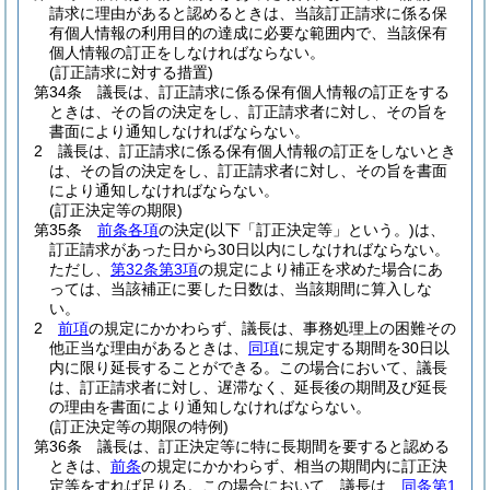
請求に理由があると認めるときは、当該訂正請求に係る保
有個人情報の利用目的の達成に必要な範囲内で、当該保有
個人情報の訂正をしなければならない。
(訂正請求に対する措置)
第34条
議長は、訂正請求に係る保有個人情報の訂正をする
ときは、その旨の決定をし、訂正請求者に対し、その旨を
書面により通知しなければならない。
2
議長は、訂正請求に係る保有個人情報の訂正をしないとき
は、その旨の決定をし、訂正請求者に対し、その旨を書面
により通知しなければならない。
(訂正決定等の期限)
第35条
前条各項
の決定
(以下「訂正決定等」という。)
は、
訂正請求があった日から30日以内にしなければならない。
ただし、
第32条第3項
の規定により補正を求めた場合にあ
っては、当該補正に要した日数は、当該期間に算入しな
い。
2
前項
の規定にかかわらず、議長は、事務処理上の困難その
他正当な理由があるときは、
同項
に規定する期間を30日以
内に限り延長することができる。
この場合において、議長
は、訂正請求者に対し、遅滞なく、延長後の期間及び延長
の理由を書面により通知しなければならない。
(訂正決定等の期限の特例)
第36条
議長は、訂正決定等に特に長期間を要すると認める
ときは、
前条
の規定にかかわらず、相当の期間内に訂正決
定等をすれば足りる。
この場合において、議長は、
同条第1