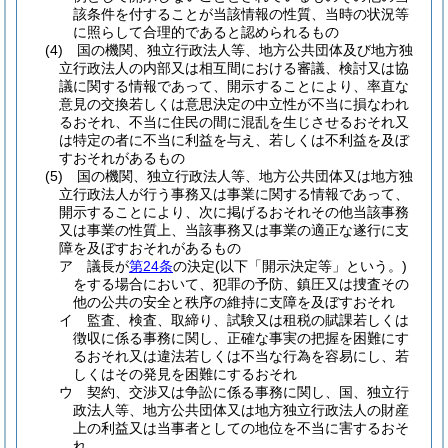
該条件を付することが当該情報の性質、当時の状況等
に照らして合理的であると認められるもの
(4)
国の機関、独立行政法人等、地方公共団体及び地方独
立行政法人の内部又は相互間における審議、検討又は協
議に関する情報であって、開示することにより、率直な
意見の交換若しくは意思決定の中立性が不当に損なわれ
るおそれ、不当に住民の間に混乱を生じさせるおそれ又
は特定の者に不当に利益を与え、若しくは不利益を及ぼ
すおそれがあるもの
(5)
国の機関、独立行政法人等、地方公共団体又は地方独
立行政法人が行う事務又は事業に関する情報であって、
開示することにより、次に掲げるおそれその他当該事務
又は事業の性質上、当該事務又は事業の適正な遂行に支
障を及ぼすおそれがあるもの
ア
議長が
第24条
の決定
(以下「開示決定等」という。)
をする場合において、犯罪の予防、鎮圧又は捜査その
他の公共の安全と秩序の維持に支障を及ぼすおそれ
イ
監査、検査、取締り、試験又は租税の賦課若しくは
徴収に係る事務に関し、正確な事実の把握を困難にす
るおそれ又は違法若しくは不当な行為を容易にし、若
しくはその発見を困難にするおそれ
ウ
契約、交渉又は争訟に係る事務に関し、国、独立行
政法人等、地方公共団体又は地方独立行政法人の財産
上の利益又は当事者としての地位を不当に害するおそ
れ