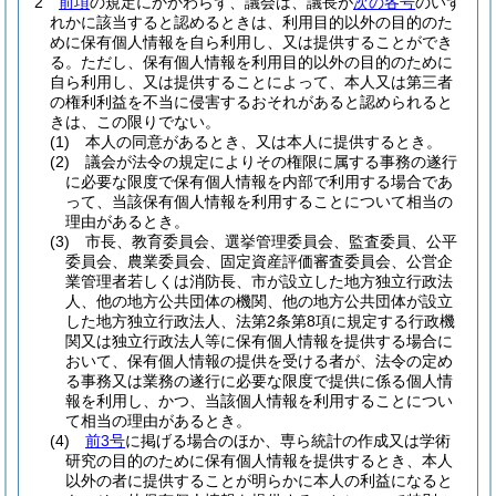
2
前項
の規定にかかわらず、議会は、議長が
次の各号
のいず
れかに該当すると認めるときは、利用目的以外の目的のた
めに保有個人情報を自ら利用し、又は提供することができ
る。
ただし、保有個人情報を利用目的以外の目的のために
自ら利用し、又は提供することによって、本人又は第三者
の権利利益を不当に侵害するおそれがあると認められると
きは、この限りでない。
(1)
本人の同意があるとき、又は本人に提供するとき。
(2)
議会が法令の規定によりその権限に属する事務の遂行
に必要な限度で保有個人情報を内部で利用する場合であ
って、当該保有個人情報を利用することについて相当の
理由があるとき。
(3)
市長、教育委員会、選挙管理委員会、監査委員、公平
委員会、農業委員会、固定資産評価審査委員会、公営企
業管理者若しくは消防長、市が設立した地方独立行政法
人、他の地方公共団体の機関、他の地方公共団体が設立
した地方独立行政法人、法第2条第8項に規定する行政機
関又は独立行政法人等に保有個人情報を提供する場合に
おいて、保有個人情報の提供を受ける者が、法令の定め
る事務又は業務の遂行に必要な限度で提供に係る個人情
報を利用し、かつ、当該個人情報を利用することについ
て相当の理由があるとき。
(4)
前3号
に掲げる場合のほか、専ら統計の作成又は学術
研究の目的のために保有個人情報を提供するとき、本人
以外の者に提供することが明らかに本人の利益になると