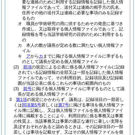
要な連絡のために利用する記録情報を記録した個人情
報ファイルであって、送付又は連絡の相手方の氏名、
住所その他の送付又は連絡に必要な事項のみを記録す
るもの
オ
職員が学術研究の用に供するためその発意に基づき
作成し、又は取得する個人情報ファイルであって、記
録情報を専ら当該学術研究の目的のために利用するも
の
カ
本人の数が議長が定める数に満たない個人情報ファ
イル
キ
ア
から
カ
までに掲げる個人情報ファイルに準ずるも
のとして議長が定める個人情報ファイル
(2)
前項
の規定による公表に係る個人情報ファイルに記録
されている記録情報の全部又は一部を記録した個人情報
ファイルであって、その利用目的、記録項目及び記録範
囲が当該公表に係るこれらの事項の範囲内のもの
(3)
前号
に掲げる個人情報ファイルに準ずるものとして議
長が定める個人情報ファイル
3
第1項
の規定にかかわらず、議長は、記録項目の一部若し
くは
同項第5号
若しくは
第7号
に掲げる事項を個人情報ファ
イル簿に記載し、又は個人情報ファイルを個人情報ファイ
ル簿に掲載することにより、利用目的に係る事務又は事業
の性質上、当該事務又は事業の適正な遂行に著しい支障を
及ぼすおそれがあると認めるときは、その記録項目の一部
若しくは事項を記載せず、又はその個人情報ファイルを個