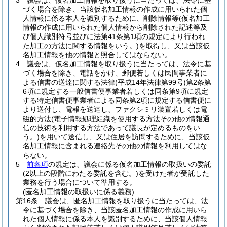
3
議会は、仮名加工情報を取り扱うに当たっては、法令に基
づく場合を除き、当該仮名加工情報の作成に用いられた個
人情報に係る本人を識別するために、削除情報等
(仮名加工
情報の作成に用いられた個人情報から削除された記述等及
び個人識別符号並びに法第41条第1項の規定により行われ
た加工の方法に関する情報をいう。)
を取得し、又は当該仮
名加工情報を他の情報と照合してはならない。
4
議会は、仮名加工情報を取り扱うに当たっては、法令に基
づく場合を除き、電話をかけ、郵便若しくは民間事業者に
よる信書の送達に関する法律
(平成14年法律第99号)
第2条第
6項に規定する一般信書便事業者若しくは同条第9項に規定
する特定信書便事業者による同条第2項に規定する信書便に
より送付し、電報を送達し、ファクシミリ装置若しくは電
磁的方法
(電子情報処理組織を使用する方法その他の情報通
信の技術を利用する方法であって議長が定めるものをい
う。)
を用いて送信し、又は住居を訪問するために、当該仮
名加工情報に含まれる連絡先その他の情報を利用してはな
らない。
5
前各項
の規定は、議会に係る仮名加工情報の取扱いの委託
(2以上の段階にわたる委託を含む。)
を受けた者が受託した
業務を行う場合について準用する。
(匿名加工情報の取扱いに係る義務)
第16条
議会は、匿名加工情報を取り扱うに当たっては、法
令に基づく場合を除き、当該匿名加工情報の作成に用いら
れた個人情報に係る本人を識別するために、当該個人情報