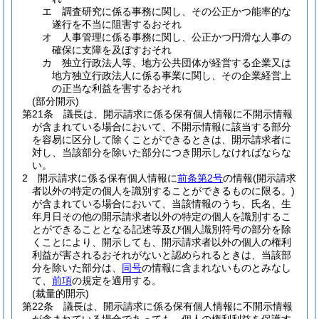
エ
調査研究に係る事務に関し、その公正かつ能率的な
遂行を不当に阻害するおそれ
オ
人事管理に係る事務に関し、公正かつ円滑な人事の
確保に支障を及ぼすおそれ
カ
独立行政法人等、地方公共団体が経営する企業又は
地方独立行政法人に係る事業に関し、その企業経営上
の正当な利益を害するおそれ
(部分開示)
第21条
議長は、開示請求に係る保有個人情報に不開示情報
が含まれている場合において、不開示情報に該当する部分
を容易に区分して除くことができるときは、開示請求者に
対し、当該部分を除いた部分につき開示しなければならな
い。
2
開示請求に係る保有個人情報に
前条第2号
の情報
(開示請求
者以外の特定の個人を識別することができるものに限る。)
が含まれている場合において、当該情報のうち、氏名、生
年月日その他の開示請求者以外の特定の個人を識別するこ
とができることとなる記述等及び個人識別符号の部分を除
くことにより、開示しても、開示請求者以外の個人の権利
利益が害されるおそれがないと認められるときは、当該部
分を除いた部分は、
同号
の情報に含まれないものとみなし
て、
前項
の規定を適用する。
(裁量的開示)
第22条
議長は、開示請求に係る保有個人情報に不開示情報