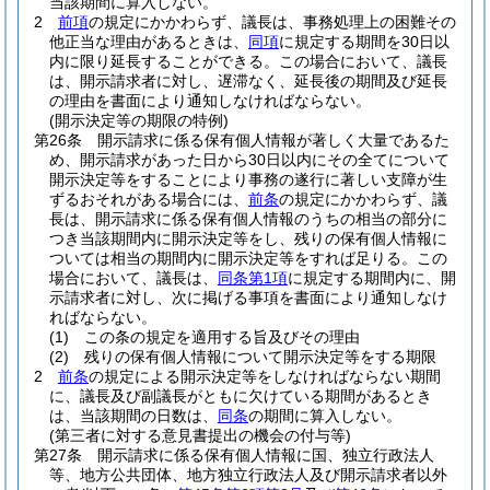
当該期間に算入しない。
2
前項
の規定にかかわらず、議長は、事務処理上の困難その
他正当な理由があるときは、
同項
に規定する期間を30日以
内に限り延長することができる。
この場合において、議長
は、開示請求者に対し、遅滞なく、延長後の期間及び延長
の理由を書面により通知しなければならない。
(開示決定等の期限の特例)
第26条
開示請求に係る保有個人情報が著しく大量であるた
め、開示請求があった日から30日以内にその全てについて
開示決定等をすることにより事務の遂行に著しい支障が生
ずるおそれがある場合には、
前条
の規定にかかわらず、議
長は、開示請求に係る保有個人情報のうちの相当の部分に
つき当該期間内に開示決定等をし、残りの保有個人情報に
ついては相当の期間内に開示決定等をすれば足りる。
この
場合において、議長は、
同条第1項
に規定する期間内に、開
示請求者に対し、次に掲げる事項を書面により通知しなけ
ればならない。
(1)
この条の規定を適用する旨及びその理由
(2)
残りの保有個人情報について開示決定等をする期限
2
前条
の規定による開示決定等をしなければならない期間
に、議長及び副議長がともに欠けている期間があるとき
は、当該期間の日数は、
同条
の期間に算入しない。
(第三者に対する意見書提出の機会の付与等)
第27条
開示請求に係る保有個人情報に国、独立行政法人
等、地方公共団体、地方独立行政法人及び開示請求者以外