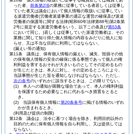
第10条
個人情報の取扱いに従事する職員若しくは職員であ
った者、
前条第2項
の業務に従事している者若しくは従事し
ていた者又は議会において個人情報の取扱いに従事してい
る派遣労働者
(労働者派遣事業の適正な運営の確保及び派遣
労働者の保護等に関する法律
(昭和60年法律第88号)
第2条第
2号に規定する派遣労働者をいう。以下この条及び
第53条
において同じ。)
若しくは従事していた派遣労働者は、その
業務に関して知り得た個人情報の内容をみだりに他人に知
らせ、又は不当な目的に利用してはならない。
(漏えい等の通知)
第11条
議長は、保有個人情報の漏えい、滅失、毀損その他
の保有個人情報の安全の確保に係る事態であって個人の権
利利益を害するおそれが大きいものとしてその定めるもの
が生じたときは、本人に対し、その定めるところにより、
当該事態が生じた旨を通知しなければならない。
ただし、
次の各号
のいずれかに該当するときは、この限りでない。
(1)
本人への通知が困難な場合であって、本人の権利利益
を保護するため必要なこれに代わるべき措置をとると
き。
(2)
当該保有個人情報に
第20条各号
に掲げる情報のいずれ
かが含まれるとき。
(利用及び提供の制限)
第12条
議会は、法令に基づく場合を除き、利用目的以外の
目的のために保有個人情報を自ら利用し、又は提供しては
ならない。