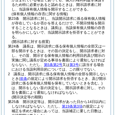
が含まれている場合であっても、個人の権利利益を保護す
るため特に必要があると認めるときは、開示請求者に対
し、当該保有個人情報を開示することができる。
(保有個人情報の存否に関する情報)
第23条
開示請求に対し、当該開示請求に係る保有個人情報
が存在しているか否かを答えるだけで、不開示情報を開示
することとなるときは、議長は、当該保有個人情報の存否
を明らかにしないで、当該開示請求を拒否することができ
る。
(開示請求に対する措置)
第24条
議長は、開示請求に係る保有個人情報の全部又は一
部を開示するときは、その旨の決定をし、開示請求者に対
し、その旨、開示する保有個人情報の利用目的及び開示の
実施に関し議長が定める事項を書面により通知しなければ
ならない。
ただし、
第5条第2号
又は
第3号
に該当する場合
における当該利用目的については、この限りでない。
2
議長は、開示請求に係る保有個人情報の全部を開示しない
とき
(
前条
の規定により開示請求を拒否するとき、及び開示
請求に係る保有個人情報を保有していないときを含む。)
は、開示をしない旨の決定をし、開示請求者に対し、その
旨を書面により通知しなければならない。
(開示決定等の期限)
第25条
開示決定等は、開示請求があった日から14日以内に
しなければならない。
ただし、
第19条第3項
の規定により
補正を求めた場合にあっては、当該補正に要した日数は、