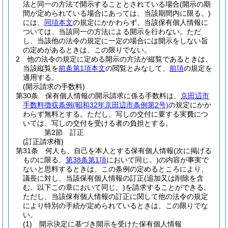
法と同一の方法で開示することとされている場合
(開示の期
間が定められている場合にあっては、当該期間内に限る。)
には、
同項本文
の規定にかかわらず、当該保有個人情報に
ついては、当該同一の方法による開示を行わない。
ただ
し、当該他の法令の規定に一定の場合には開示をしない旨
の定めがあるときは、この限りでない。
2
他の法令の規定に定める開示の方法が縦覧であるときは、
当該縦覧を
前条第1項本文
の閲覧とみなして、
前項
の規定を
適用する。
(開示請求の手数料)
第30条
保有個人情報の開示請求に係る手数料は、
京田辺市
手数料徴収条例
(昭和32年京田辺市条例第2号)
の規定にかか
わらず無料とする。
ただし、写しの交付に要する実費につ
いては、写しの交付を受ける者の負担とする。
第2節
訂正
(訂正請求権)
第31条
何人も、自己を本人とする保有個人情報
(次に掲げる
ものに限る。
第38条第1項
において同じ。)
の内容が事実で
ないと思料するときは、この条例の定めるところにより、
議長に対し、当該保有個人情報の訂正
(追加又は削除を含
む。以下この章において同じ。)
を請求することができる。
ただし、当該保有個人情報の訂正に関して他の法令の規定
により特別の手続が定められているときは、この限りでな
い。
(1)
開示決定に基づき開示を受けた保有個人情報