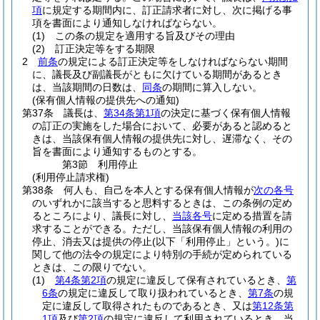
項
に規定する期間内に、訂正請求者に対し、次に掲げる事
項を書面により通知しなければならない。
(1)
この条の規定を適用する旨及びその理由
(2)
訂正決定等をする期限
2
前条
の規定による訂正決定等をしなければならない期間
に、議長及び副議長がともに欠けている期間があるとき
は、当該期間の日数は、
同条
の期間に算入しない。
(保有個人情報の提供先への通知)
第37条
議長は、
第34条第1項
の決定に基づく保有個人情報
の訂正の実施をした場合において、必要があると認めると
きは、当該保有個人情報の提供先に対し、遅滞なく、その
旨を書面により通知するものとする。
第3節
利用停止
(利用停止請求権)
第38条
何人も、自己を本人とする保有個人情報が
次の各号
のいずれかに該当すると思料するときは、この条例の定め
るところにより、議長に対し、
当該各号
に定める措置を請
求することができる。
ただし、当該保有個人情報の利用の
停止、消去又は提供の停止
(以下「利用停止」という。)
に
関して他の法令の規定により特別の手続が定められている
ときは、この限りでない。
(1)
第4条第2項
の規定に違反して保有されているとき、
第
6条
の規定に違反して取り扱われているとき、
第7条
の規
定に違反して取得されたものであるとき、又は
第12条第
1項
及び
第2項
の規定に違反して利用されているとき 当