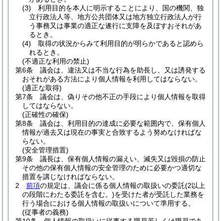
(3)
利用目的を本人に明示することにより、国の機関、独
立行政法人等、地方公共団体又は地方独立行政法人が行
う事務又は事業の適正な遂行に支障を及ぼすおそれがあ
るとき。
(4)
取得の状況からみて利用目的が明らかであると認めら
れるとき。
(不適正な利用の禁止)
第6条
議会は、違法又は不当な行為を助長し、又は誘発する
おそれがある方法により個人情報を利用してはならない。
(適正な取得)
第7条
議会は、偽りその他不正の手段により個人情報を取得
してはならない。
(正確性の確保)
第8条
議会は、利用目的の達成に必要な範囲内で、保有個人
情報が過去又は現在の事実と合致するよう努めなければな
らない。
(安全管理措置)
第9条
議長は、保有個人情報の漏えい、滅失又は毀損の防止
その他の保有個人情報の安全管理のために必要かつ適切な
措置を講じなければならない。
2
前項
の規定は、議会に係る個人情報の取扱いの委託
(2以上
の段階にわたる委託を含む。)
を受けた者が受託した業務を
行う場合における個人情報の取扱いについて準用する。
(従事者の義務)