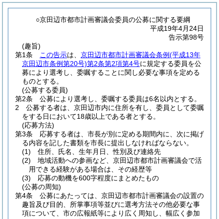
○京田辺市都市計画審議会委員の公募に関する要綱
平成19年4月24日
告示第98号
(趣旨)
第1条
この告示
は、
京田辺市都市計画審議会条例
(平成13年
京田辺市条例第20号)
第2条第2項第4号
に規定する委員を公
募により選考し、委嘱することに関し必要な事項を定める
ものとする。
(公募する委員)
第2条
公募により選考し、委嘱する委員は6名以内とする。
2
公募する者は、京田辺市内に住所を有し、委員として委嘱
をする日において18歳以上である者とする。
(応募方法)
第3条
応募する者は、市長が別に定める期間内に、次に掲げ
る内容を記した書類を市長に提出しなければならない。
(1)
住所、氏名、生年月日、性別及び連絡先
(2)
地域活動への参画など、京田辺市都市計画審議会で活
用できる経験がある場合は、その経歴等
(3)
応募の動機を600字程度にまとめたもの
(公募の周知)
第4条
公募にあたっては、京田辺市都市計画審議会の設置の
趣旨及び目的、所掌事項等並びに選考方法その他必要な事
項について、市の広報紙等により広く周知し、幅広く参加