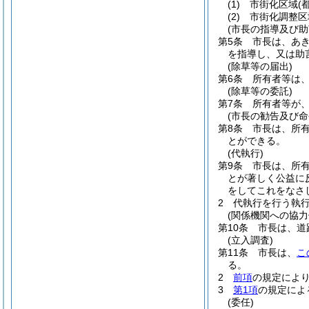
(1)
市街化区域
(
(2)
市街化調整区
(市長の指導及び助
第5条
市長は、あ
を指導し、又は助
(除草等の届出)
第6条
所有者等は
(除草等の委託)
第7条
所有者等が
(市長の勧告及び命
第8条
市長は、所
とができる。
(代執行)
第9条
市長は、所
とが著しく公益に
をしてこれをなさ
2
代執行を行う執
(関係機関への協力
第10条
市長は、道
(立入調査)
第11条
市長は、
こ
る。
2
前項
の規定によ
3
第1項
の規定によ
(委任)