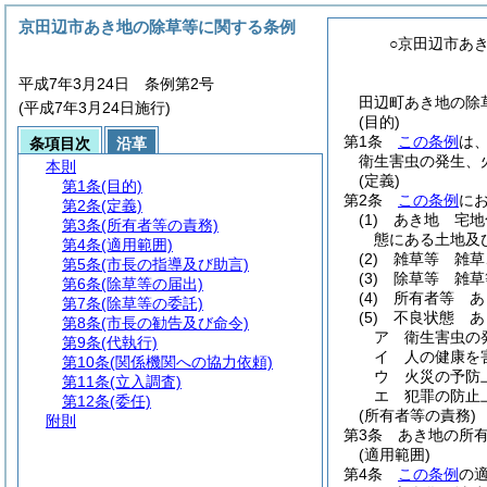
京田辺市あき地の除草等に関する条例
○京田辺市あ
平成7年3月24日 条例第2号
田辺町あき地の除草
(平成7年3月24日施行)
(目的)
第1条
この条例
は
条項目次
沿革
衛生害虫の発生、
本則
(定義)
第1条
(目的)
第2条
この条例
に
第2条
(定義)
(1)
あき地 宅地
第3条
(所有者等の責務)
態にある土地及
第4条
(適用範囲)
(2)
雑草等 雑草
第5条
(市長の指導及び助言)
(3)
除草等 雑草
第6条
(除草等の届出)
(4)
所有者等 あ
第7条
(除草等の委託)
(5)
不良状態 あ
第8条
(市長の勧告及び命令)
ア
衛生害虫の
第9条
(代執行)
イ
人の健康を
第10条
(関係機関への協力依頼)
ウ
火災の予防
第11条
(立入調査)
エ
犯罪の防止
第12条
(委任)
(所有者等の責務)
附則
第3条
あき地の所
(適用範囲)
第4条
この条例
の