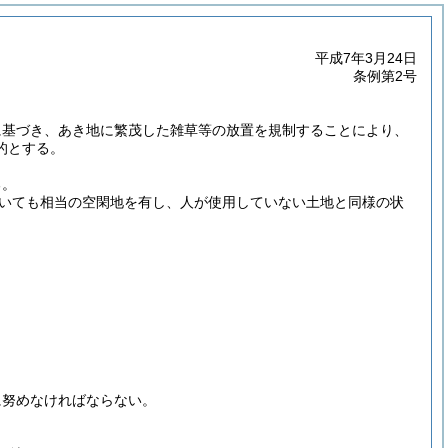
平成7年3月24日
条例第2号
に基づき、あき地に繁茂した雑草等の放置を規制することにより、
的とする。
る。
いても相当の空閑地を有し、人が使用していない土地と同様の状
に努めなければならない。