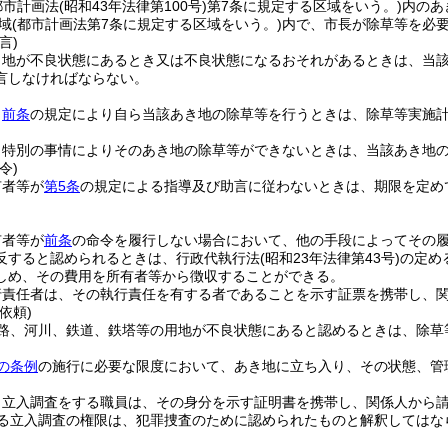
都市計画法
(昭和43年法律第100号)
第7条に規定する区域をいう。)
内のあ
域
(都市計画法第7条に規定する区域をいう。)
内で、市長が除草等を必
言)
き地が不良状態にあるとき又は不良状態になるおそれがあるときは、当
言しなければならない。
、
前条
の規定により自ら当該あき地の除草等を行うときは、除草等実施
、特別の事情によりそのあき地の除草等ができないときは、当該あき地
令)
有者等が
第5条
の規定による指導及び助言に従わないときは、期限を定め
有者等が
前条
の命令を履行しない場合において、他の手段によってその
反すると認められるときは、行政代執行法
(昭和23年法律第43号)
の定め
しめ、その費用を所有者等から徴収することができる。
行責任者は、その執行責任を有する者であることを示す証票を携帯し、
依頼)
路、河川、鉄道、鉄塔等の用地が不良状態にあると認めるときは、除草
の条例
の施行に必要な限度において、あき地に立ち入り、その状態、管
り立入調査をする職員は、その身分を示す証明書を携帯し、関係人から
る立入調査の権限は、犯罪捜査のために認められたものと解釈してはな