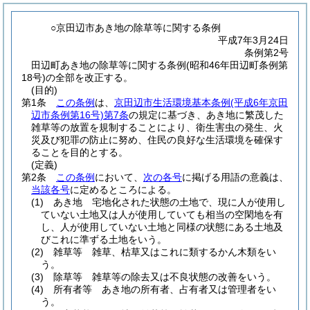
○京田辺市あき地の除草等に関する条例
平成7年3月24日
条例第2号
田辺町あき地の除草等に関する条例(昭和46年田辺町条例第
18号)の全部を改正する。
(目的)
第1条
この条例
は、
京田辺市生活環境基本条例
(平成6年京田
辺市条例第16号)
第7条
の規定に基づき、あき地に繁茂した
雑草等の放置を規制することにより、衛生害虫の発生、火
災及び犯罪の防止に努め、住民の良好な生活環境を確保す
ることを目的とする。
(定義)
第2条
この条例
において、
次の各号
に掲げる用語の意義は、
当該各号
に定めるところによる。
(1)
あき地 宅地化された状態の土地で、現に人が使用し
ていない土地又は人が使用していても相当の空閑地を有
し、人が使用していない土地と同様の状態にある土地及
びこれに準ずる土地をいう。
(2)
雑草等 雑草、枯草又はこれに類するかん木類をい
う。
(3)
除草等 雑草等の除去又は不良状態の改善をいう。
(4)
所有者等 あき地の所有者、占有者又は管理者をい
う。