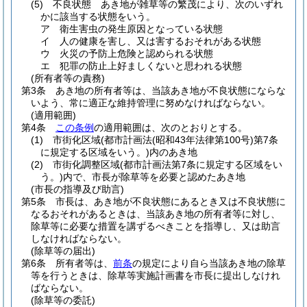
(5)
不良状態 あき地が雑草等の繁茂により、次のいずれ
かに該当する状態をいう。
ア
衛生害虫の発生原因となっている状態
イ
人の健康を害し、又は害するおそれがある状態
ウ
火災の予防上危険と認められる状態
エ
犯罪の防止上好ましくないと思われる状態
(所有者等の責務)
第3条
あき地の所有者等は、当該あき地が不良状態にならな
いよう、常に適正な維持管理に努めなければならない。
(適用範囲)
第4条
この条例
の適用範囲は、次のとおりとする。
(1)
市街化区域
(都市計画法
(昭和43年法律第100号)
第7条
に規定する区域をいう。)
内のあき地
(2)
市街化調整区域
(都市計画法第7条に規定する区域をい
う。)
内で、市長が除草等を必要と認めたあき地
(市長の指導及び助言)
第5条
市長は、あき地が不良状態にあるとき又は不良状態に
なるおそれがあるときは、当該あき地の所有者等に対し、
除草等に必要な措置を講ずるべきことを指導し、又は助言
しなければならない。
(除草等の届出)
第6条
所有者等は、
前条
の規定により自ら当該あき地の除草
等を行うときは、除草等実施計画書を市長に提出しなけれ
ばならない。
(除草等の委託)