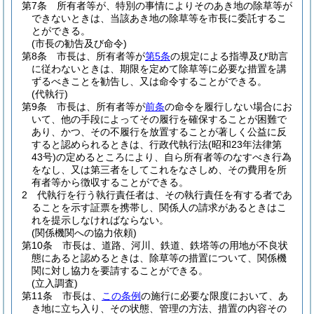
第7条
所有者等が、特別の事情によりそのあき地の除草等が
できないときは、当該あき地の除草等を市長に委託するこ
とができる。
(市長の勧告及び命令)
第8条
市長は、所有者等が
第5条
の規定による指導及び助言
に従わないときは、期限を定めて除草等に必要な措置を講
ずるべきことを勧告し、又は命令することができる。
(代執行)
第9条
市長は、所有者等が
前条
の命令を履行しない場合にお
いて、他の手段によってその履行を確保することが困難で
あり、かつ、その不履行を放置することが著しく公益に反
すると認められるときは、行政代執行法
(昭和23年法律第
43号)
の定めるところにより、自ら所有者等のなすべき行為
をなし、又は第三者をしてこれをなさしめ、その費用を所
有者等から徴収することができる。
2
代執行を行う執行責任者は、その執行責任を有する者であ
ることを示す証票を携帯し、関係人の請求があるときはこ
れを提示しなければならない。
(関係機関への協力依頼)
第10条
市長は、道路、河川、鉄道、鉄塔等の用地が不良状
態にあると認めるときは、除草等の措置について、関係機
関に対し協力を要請することができる。
(立入調査)
第11条
市長は、
この条例
の施行に必要な限度において、あ
き地に立ち入り、その状態、管理の方法、措置の内容その