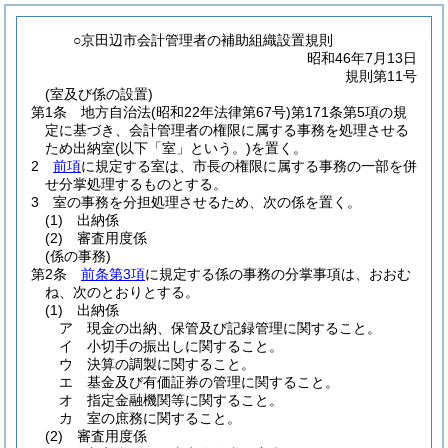
○京田辺市会計管理者の補助組織設置規則
昭和46年7月13日
規則第11号
(室及び係の設置)
第1条
地方自治法
(昭和22年法律第67号)
第171条第5項の規
定に基づき、会計管理者の権限に属する事務を処理させる
ため出納室
(以下「室」という。)
を置く。
2
前項
に規定する室は、市長の権限に属する事務の一部を併
せ分掌処理するものとする。
3
室の事務を分担処理させるため、次の係を置く。
(1)
出納係
(2)
審査用度係
(係の事務)
第2条
前条第3項
に規定する係の事務の分掌事項は、おおむ
ね、次のとおりとする。
(1)
出納係
ア
現金の出納、保管及び記録管理に関すること。
イ
小切手の振出しに関すること。
ウ
決算の調製に関すること。
エ
基金及び有価証券の管理に関すること。
オ
指定金融機関等に関すること。
カ
室の庶務に関すること。
(2)
審査用度係