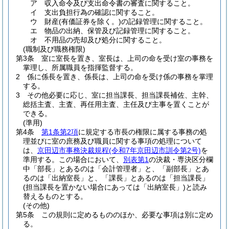
ア
収入命令及び支出命令書の審査に関すること。
イ
支出負担行為の確認に関すること。
ウ
財産
(有価証券を除く。)
の記録管理に関すること。
エ
物品の出納、保管及び記録管理に関すること。
オ
不用品の売却及び処分に関すること。
(職制及び職務権限)
第3条
室に室長を置き、室長は、上司の命を受け室の事務を
掌理し、所属職員を指揮監督する。
2
係に係長を置き、係長は、上司の命を受け係の事務を掌理
する。
3
その他必要に応じ、室に担当課長、担当課長補佐、主幹、
総括主査、主査、再任用主査、主任及び主事を置くことが
できる。
(準用)
第4条
第1条第2項
に規定する市長の権限に属する事務の処
理並びに室の庶務及び職員に関する事項の処理について
は、
京田辺市事務決裁規程
(令和7年京田辺市訓令第2号)
を
準用する。
この場合において、
別表第1
の決裁・専決区分欄
中「部長」とあるのは「会計管理者」と、「副部長」とあ
るのは「出納室長」と、「課長」とあるのは「担当課長」
(担当課長を置かない場合にあっては「出納室長」)
と読み
替えるものとする。
(その他)
第5条
この規則に定めるもののほか、必要な事項は別に定め
る。