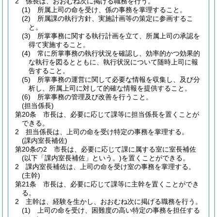
2
係長は、おおむね次に掲げる職務を行う。
(1)
所属上司の命を受け、係の事務を掌理すること。
(2)
所属課の執行方針、実施計画等の策定に参画するこ
と。
(3)
所掌事務に関する執行計画を立て、所属上司の承認を
得て実施すること。
(4)
常に所掌事務の執行状況を確認し、効率的かつ効果的
な執行を図るとともに、執行状況について随時上司に報
告すること。
(5)
所掌事務の運営に関して必要な情報を収集し、及び分
析し、所属上司に対して的確な情報を提供すること。
(6)
所掌事務の管理及び改善を行うこと。
(担当係長)
第20条
市長は、必要に応じて課等に担当係長を置くことが
できる。
2
担当係長は、上司の命を受け特定の事務を掌理する。
(課内室長補佐)
第20条の2
市長は、必要に応じて課に属する室に室長補佐
(以下「課内室長補佐」という。)
を置くことができる。
2
課内室長補佐は、上司の命を受け室の事務を掌理する。
(主幹)
第21条
市長は、必要に応じて課等に主幹を置くことができ
る。
2
主幹は、経験を生かし、おおむね次に掲げる職務を行う。
(1)
上司の命を受け、困難度の高い特定の事務を担任する