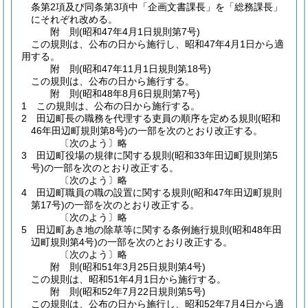
条第2項及び同条第3項中「企画文書課長」を「総務課長」
にそれぞれ改める。
附
則
(昭和47年4月1日
規則第7号)
この規則は、公布の日から施行し、昭和47年4月1日から適
用する。
附
則
(昭和47年11月1日
規則第18号)
この規則は、公布の日から施行する。
附
則
(昭和48年8月6日
規則第7号)
1
この規則は、公布の日から施行する。
2
田辺町長の職務を代理する吏員の順序を定める規則
(昭和
46年田辺町規則第8号)
の一部を次のとおり改正する。
〔次のよう〕略
3
田辺町役場の規律に関する規則
(昭和33年田辺町規則第5
号)
の一部を次のとおり改正する。
〔次のよう〕略
4
田辺町職員の職の設置に関する規則
(昭和47年田辺町規則
第17号)
の一部を次のとおり改正する。
〔次のよう〕略
5
田辺町あき地の除草等に関する条例施行規則
(昭和48年田
辺町規則第4号)
の一部を次のとおり改正する。
〔次のよう〕略
附
則
(昭和51年3月25日
規則第4号)
この規則は、昭和51年4月1日から施行する。
附
則
(昭和52年7月22日
規則第5号)
この規則は、公布の日から施行し、昭和52年7月4日から適