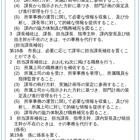
(3)
課の執行方針、実施計画等の策定に参画すること。
(4)
課長から指示された方針に基づき、部門計画の策定及
び進行管理を行うこと。
(5)
所掌事務の運営に関して必要な情報を収集し、及び分
析し、課長等に対して的確な情報を提供すること。
(6)
課内の協力体制及び職務補完を図ること。
3
課長補佐は、課長、担当課長、指導主幹、課内室長及び統
括主幹が不在のときは、その事務を代行する。
(担当課長補佐)
第18条
市長は、必要に応じて課等に担当課長補佐を置くこ
とができる。
2
担当課長補佐は、おおむね次に掲げる職務を行う。
(1)
所属上司の職務遂行を補佐すること。
(2)
所属上司の命を受け、所掌事務を掌理し、所属職員を
指揮監督すること。
(3)
課等の執行方針、実施計画等の策定に参画すること。
(4)
所属上司から指示された方針に基づき、部門計画の策
定及び進行管理を行うこと。
(5)
所掌事務の運営に関して必要な情報を収集し、及び分
析し、所属上司に対して的確な情報を提供すること。
(6)
課等内の協力体制及び職務補完を図ること。
3
担当課長補佐は、担当課長、指導主幹、課内室長及び統括
主幹が不在のときは、その事務を代行する。
(係長)
第19条
係に係長を置く。