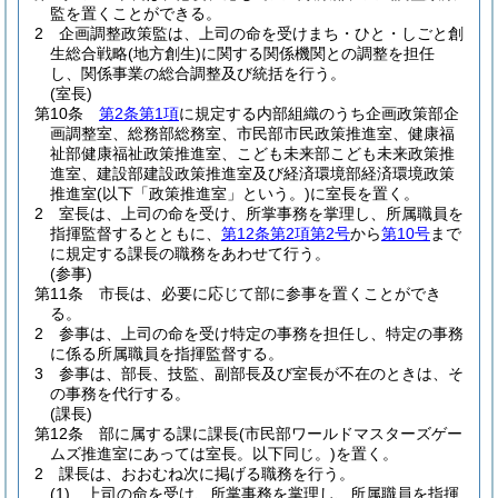
監を置くことができる。
2
企画調整政策監は、上司の命を受けまち・ひと・しごと創
生総合戦略
(地方創生)
に関する関係機関との調整を担任
し、関係事業の総合調整及び統括を行う。
(室長)
第10条
第2条第1項
に規定する内部組織のうち企画政策部企
画調整室、総務部総務室、市民部市民政策推進室、健康福
祉部健康福祉政策推進室、こども未来部こども未来政策推
進室、建設部建設政策推進室及び経済環境部経済環境政策
推進室
(以下「政策推進室」という。)
に室長を置く。
2
室長は、上司の命を受け、所掌事務を掌理し、所属職員を
指揮監督するとともに、
第12条第2項第2号
から
第10号
まで
に規定する課長の職務をあわせて行う。
(参事)
第11条
市長は、必要に応じて部に参事を置くことができ
る。
2
参事は、上司の命を受け特定の事務を担任し、特定の事務
に係る所属職員を指揮監督する。
3
参事は、部長、技監、副部長及び室長が不在のときは、そ
の事務を代行する。
(課長)
第12条
部に属する課に課長
(市民部ワールドマスターズゲー
ムズ推進室にあっては室長。以下同じ。)
を置く。
2
課長は、おおむね次に掲げる職務を行う。
(1)
上司の命を受け、所掌事務を掌理し、所属職員を指揮