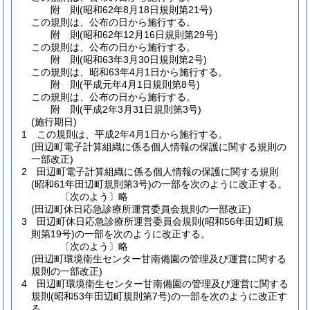
附
則
(昭和62年8月18日
規則第21号)
この規則は、公布の日から施行する。
附
則
(昭和62年12月16日
規則第29号)
この規則は、公布の日から施行する。
附
則
(昭和63年3月30日
規則第2号)
この規則は、昭和63年4月1日から施行する。
附
則
(平成元年4月1日
規則第8号)
この規則は、公布の日から施行する。
附
則
(平成2年3月31日
規則第3号)
(施行期日)
1
この規則は、平成2年4月1日から施行する。
(田辺町電子計算組織に係る個人情報の保護に関する規則の
一部改正)
2
田辺町電子計算組織に係る個人情報の保護に関する規則
(昭和61年田辺町規則第3号)
の一部を次のように改正する。
〔次のよう〕略
(田辺町休日応急診療所運営委員会規則の一部改正)
3
田辺町休日応急診療所運営委員会規則
(昭和56年田辺町規
則第19号)
の一部を次のように改正する。
〔次のよう〕略
(田辺町環境衛生センター甘南備園の管理及び運営に関する
規則の一部改正)
4
田辺町環境衛生センター甘南備園の管理及び運営に関する
規則
(昭和53年田辺町規則第7号)
の一部を次のように改正す
る。