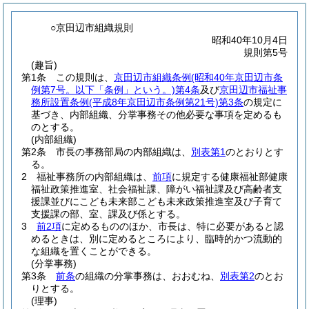
○京田辺市組織規則
昭和40年10月4日
規則第5号
(趣旨)
第1条
この規則は、
京田辺市組織条例
(昭和40年京田辺市条
例第7号。以下「条例」という。)
第4条
及び
京田辺市福祉事
務所設置条例
(平成8年京田辺市条例第21号)
第3条
の規定に
基づき、内部組織、分掌事務その他必要な事項を定めるも
のとする。
(内部組織)
第2条
市長の事務部局の内部組織は、
別表第1
のとおりとす
る。
2
福祉事務所の内部組織は、
前項
に規定する健康福祉部健康
福祉政策推進室、社会福祉課、障がい福祉課及び高齢者支
援課並びにこども未来部こども未来政策推進室及び子育て
支援課の部、室、課及び係とする。
3
前2項
に定めるもののほか、市長は、特に必要があると認
めるときは、別に定めるところにより、臨時的かつ流動的
な組織を置くことができる。
(分掌事務)
第3条
前条
の組織の分掌事務は、おおむね、
別表第2
のとお
りとする。
(理事)