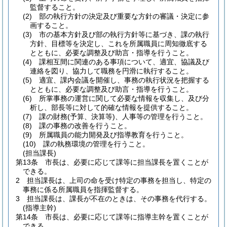
監督すること。
(2)
部の執行方針の決定及び重要な方針の審議・決定に参
画すること。
(3)
市の基本方針及び部の執行方針等に基づき、課の執行
方針、目標等を決定し、これを所属職員に周知徹底する
とともに、必要な調整及び助言・指導を行うこと。
(4)
課相互間に関連のある事項について、適宜、協議及び
連絡を図り、協力して職務を円滑に執行すること。
(5)
適宜、課内会議を開催し、事務の執行状況を把握する
とともに、必要な調整及び助言・指導を行うこと。
(6)
所掌事務の運営に関して必要な情報を収集し、及び分
析し、部長等に対して的確な情報を提供すること。
(7)
課の財務
(予算、決算等)
、人事等の管理を行うこと。
(8)
課の事務の改善を行うこと。
(9)
所属職員の能力開発及び指導教育を行うこと。
(10)
課の執務環境の管理を行うこと。
(担当課長)
第13条
市長は、必要に応じて課等に担当課長を置くことが
できる。
2
担当課長は、上司の命を受け特定の事務を担当し、特定の
事務に係る所属職員を指揮監督する。
3
担当課長は、課長が不在のときは、その事務を代行する。
(指導主幹)
第14条
市長は、必要に応じて課等に指導主幹を置くことが
できる。