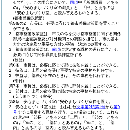
せて行う。
この場合において、
同項
中「所属職員」とある
のは「安心まちづくり室の職員」と、「部」とあるのは
「安心まちづくり室」と読み替えるものとする。
(都市整備政策監)
第5条の2
市長は、必要に応じて都市整備政策監を置くこと
ができる。
2
都市整備政策監は、市長の命を受け都市整備に関する関係
部局の企画調整及び対外機関との調整を担任し、市の基本
方針の決定及び重要な方針の審議・決定に参画する。
3
都市整備政策監は、
前項
に規定する職務の遂行に当たり、
必要に応じて関係職員を指揮監督する。
(技監)
第6条
市長は、必要に応じて部に技監を置くことができる。
2
技監は、上司の命を受け重要な特定の事務を担任する。
3
技監は、部長が不在のときは、その事務を代行する。
(部付)
第7条
市長は、必要に応じて部に部付を置くことができる。
2
部付は、上司の命を受け部の特定の事務を担任する。
(安心まちづくり室長)
第8条
安心まちづくり室に安心まちづくり室長を置く。
2
安心まちづくり室長は、おおむね
次条第2項第1号
から
第9
号
までに規定する職務を行う。
この場合において、これら
の規定中「部長」とあるのは「上司」と、「部の」とある
のは「室の」と、「部に」とあるのは「室に」と、「部
内」とあるのは「室内」と読み替えるものとする。