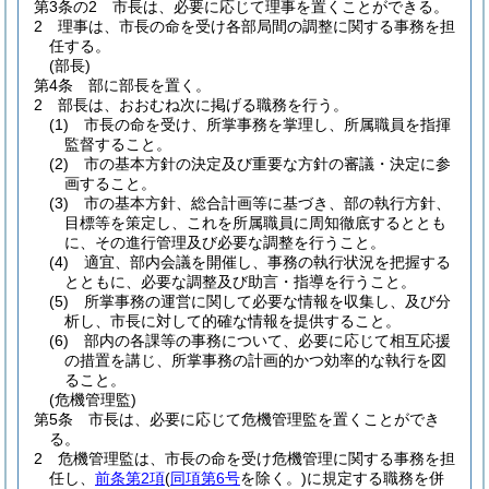
第3条の2
市長は、必要に応じて理事を置くことができる。
2
理事は、市長の命を受け各部局間の調整に関する事務を担
任する。
(部長)
第4条
部に部長を置く。
2
部長は、おおむね次に掲げる職務を行う。
(1)
市長の命を受け、所掌事務を掌理し、所属職員を指揮
監督すること。
(2)
市の基本方針の決定及び重要な方針の審議・決定に参
画すること。
(3)
市の基本方針、総合計画等に基づき、部の執行方針、
目標等を策定し、これを所属職員に周知徹底するととも
に、その進行管理及び必要な調整を行うこと。
(4)
適宜、部内会議を開催し、事務の執行状況を把握する
とともに、必要な調整及び助言・指導を行うこと。
(5)
所掌事務の運営に関して必要な情報を収集し、及び分
析し、市長に対して的確な情報を提供すること。
(6)
部内の各課等の事務について、必要に応じて相互応援
の措置を講じ、所掌事務の計画的かつ効率的な執行を図
ること。
(危機管理監)
第5条
市長は、必要に応じて危機管理監を置くことができ
る。
2
危機管理監は、市長の命を受け危機管理に関する事務を担
任し、
前条第2項
(
同項第6号
を除く。)
に規定する職務を併