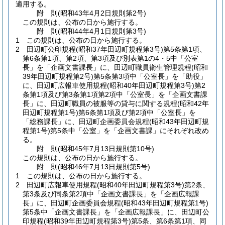
適用する。
附
則
(昭和43年4月2日
規則第2号)
この規則は、公布の日から施行する。
附
則
(昭和44年4月1日
規則第3号)
1
この規則は、公布の日から施行する。
2
田辺町公印規程
(昭和37年田辺町規程第3号)
第5条第1項、
第6条第1項、第2項、第3項及び別表第1の4・5中「公室
長」を「企画文書課長」に、田辺町職員衛生管理規程
(昭和
39年田辺町規程第2号)
第5条第3項中「公室長」を「助役」
に、田辺町広報車使用規程
(昭和40年田辺町規程第3号)
第2
条第1項及び第3条第1項第2項中「公室長」を「企画文書課
長」に、田辺町職員の被服等の貸与に関する規程
(昭和42年
田辺町規程第1号)
第6条第1項及び第2項中「公室長」を
「総務課長」に、田辺町企画委員会規程
(昭和43年田辺町規
程第1号)
第5条中「公室」を「企画文書課」にそれぞれ改め
る。
附
則
(昭和45年7月13日
規則第10号)
この規則は、公布の日から施行する。
附
則
(昭和46年7月13日
規則第5号)
1
この規則は、公布の日から施行する。
2
田辺町広報車使用規程
(昭和40年田辺町規程第3号)
第2条、
第3条及び同条第2項中「企画文書課長」を「企画広報課
長」に、田辺町企画委員会規程
(昭和43年田辺町規程第1号)
第5条中「企画文書課長」を「企画広報課長」に、田辺町公
印規程
(昭和39年田辺町規程第3号)
第5条、第6条第1項、同