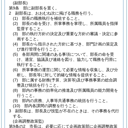
(副部長)
第9条
部に副部長を置く。
2
副部長は、おおむね次に掲げる職務を行う。
(1)
部長の職務執行を補佐すること。
(2)
部長の命を受け、所掌事務を掌理し、所属職員を指揮
監督すること。
(3)
部の執行方針の決定及び重要な方針の審議・決定に参
画すること。
(4)
部長から指示された方針に基づき、部門計画の策定及
び進行管理を行うこと。
(5)
各部局間に関連のある事項について、部長の命を受
け、適宜、協議及び連絡を図り、協力して職務を円滑に
執行すること。
(6)
所掌事務の運営に関して必要な情報を収集し、及び分
析し、部長等に対して的確な情報を提供すること。
(7)
部に属する財務
(予算、決算等)
及び事務事業の総合調
整及び統括を行うこと。
(8)
部内の事務の効率化の推進及び所属職員の能力開発を
行うこと。
(9)
部内の庶務、人事等共通事務の統括を行うこと。
(10)
部内各課間の調整を行うこと。
3
副部長は、部長及び技監が不在のときは、その事務を代行
する。
(企画調整政策監)
第9条の2
市長は、必要に応じて企画政策部に企画調整政策