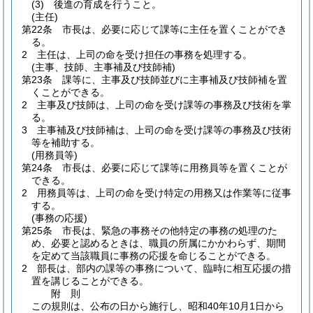
(3)
後進の育成を行うこと。
(主任)
第22条
市長は、必要に応じて課等に主任を置くことができ
る。
2
主任は、上司の命を受け担任の事務を処理する。
(主事、技師、主事補及び技師補)
第23条
課等に、主事及び技師並びに主事補及び技師補を置
くことができる。
2
主事及び技師は、上司の命を受け課等の事務及び技術を掌
る。
3
主事補及び技師補は、上司の命を受け課等の事務及び技術
等を補助する。
(用務員等)
第24条
市長は、必要に応じて課等に用務員等を置くことが
できる。
2
用務員等は、上司の命を受け特定の用務又は作業等に従事
する。
(事務の応援)
第25条
市長は、緊急の事務その他特定の事務の処理のた
め、必要と認めるときは、職員の所属にかかわらず、期間
を定めて当該職員に事務の応援を命じることができる。
2
部長は、部内の課等の事務について、臨時に相互応援の措
置を講じることができる。
附
則
この規則は、公布の日から施行し、昭和40年10月1日から