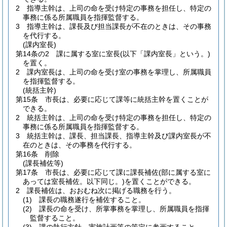
2
指導主幹は、上司の命を受け特定の事務を担任し、特定の
事務に係る所属職員を指揮監督する。
3
指導主幹は、課長及び担当課長が不在のときは、その事務
を代行する。
(課内室長)
第14条の2
課に属する室に室長
(以下「課内室長」という。)
を置く。
2
課内室長は、上司の命を受け室の事務を掌理し、所属職員
を指揮監督する。
(統括主幹)
第15条
市長は、必要に応じて課等に統括主幹を置くことが
できる。
2
統括主幹は、上司の命を受け特定の事務を担任し、特定の
事務に係る所属職員を指揮監督する。
3
統括主幹は、課長、担当課長、指導主幹及び課内室長が不
在のときは、その事務を代行する。
第16条
削除
(課長補佐等)
第17条
市長は、必要に応じて課に課長補佐
(部に属する室に
あっては室長補佐。以下同じ。)
を置くことができる。
2
課長補佐は、おおむね次に掲げる職務を行う。
(1)
課長の職務遂行を補佐すること。
(2)
課長の命を受け、所掌事務を掌理し、所属職員を指揮
監督すること。