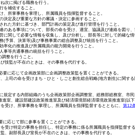
むね次に掲げる職務を行う。
行を補佐すること。
け、所掌事務を掌理し、所属職員を指揮監督すること。
の決定及び重要な方針の審議・決定に参画すること。
された方針に基づき、部門計画の策定及び進行管理を行うこと。
連のある事項について、部長の命を受け、適宜、協議及び連絡を図り、
営に関して必要な情報を収集し、及び分析し、部長等に対して的確な情
務
(予算、決算等)
及び事務事業の総合調整及び統括を行うこと。
効率化の推進及び所属職員の能力開発を行うこと。
人事等共通事務の統括を行うこと。
の調整を行うこと。
及び技監が不在のときは、その事務を代行する。
必要に応じて企画政策部に企画調整政策監を置くことができる。
は、上司の命を受けまち・ひと・しごと創生総合戦略
(地方創生)
に関する
に規定する内部組織のうち企画政策部企画調整室、総務部総務室、市民
推進室、建設部建設政策推進室及び経済環境部経済環境政策推進室
(以
命を受け、所掌事務を掌理し、所属職員を指揮監督するとともに、
第12
要に応じて部に参事を置くことができる。
命を受け特定の事務を担任し、特定の事務に係る所属職員を指揮監督す
技監、副部長及び室長が不在のときは、その事務を代行する。