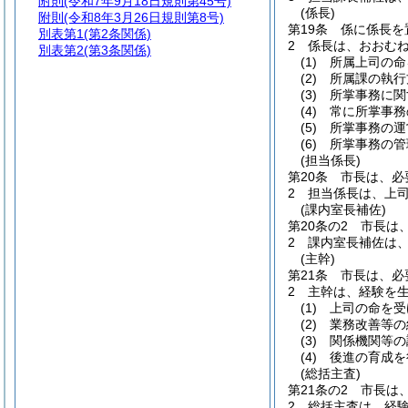
附則
(令和7年9月18日規則第45号)
(係長)
附則
(令和8年3月26日規則第8号)
第19条
係に係長を
別表第1
(第2条関係)
2
係長は、おおむ
別表第2
(第3条関係)
(1)
所属上司の命
(2)
所属課の執行
(3)
所掌事務に関
(4)
常に所掌事務
(5)
所掌事務の運
(6)
所掌事務の管
(担当係長)
第20条
市長は、必
2
担当係長は、上
(課内室長補佐)
第20条の2
市長は
2
課内室長補佐は
(主幹)
第21条
市長は、必
2
主幹は、経験を
(1)
上司の命を受
(2)
業務改善等の
(3)
関係機関等の
(4)
後進の育成を
(総括主査)
第21条の2
市長は
2
総括主査は、経