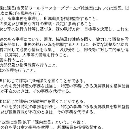
課に課長
(市民部ワールドマスターズゲームズ推進室にあっては室長。以
ね次に掲げる職務を行う。
け、所掌事務を掌理し、所属職員を指揮監督すること。
の決定及び重要な方針の審議・決定に参画すること。
及び部の執行方針等に基づき、課の執行方針、目標等を決定し、これを
連のある事項について、適宜、協議及び連絡を図り、協力して職務を円
議を開催し、事務の執行状況を把握するとともに、必要な調整及び助言
営に関して必要な情報を収集し、及び分析し、部長等に対して的確な情
算、決算等)
、人事等の管理を行うこと。
善を行うこと。
力開発及び指導教育を行うこと。
境の管理を行うこと。
要に応じて課等に担当課長を置くことができる。
司の命を受け特定の事務を担当し、特定の事務に係る所属職員を指揮監
長が不在のときは、その事務を代行する。
要に応じて課等に指導主幹を置くことができる。
司の命を受け特定の事務を担任し、特定の事務に係る所属職員を指揮監
長及び担当課長が不在のときは、その事務を代行する。
する室に室長
(以下「課内室長」という。)
を置く。
司の命を受け室の事務を掌理し、所属職員を指揮監督する。