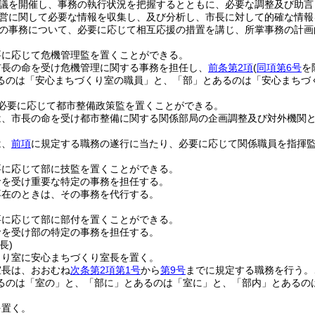
議を開催し、事務の執行状況を把握するとともに、必要な調整及び助言
営に関して必要な情報を収集し、及び分析し、市長に対して的確な情報
の事務について、必要に応じて相互応援の措置を講じ、所掌事務の計画
要に応じて危機管理監を置くことができる。
市長の命を受け危機管理に関する事務を担任し、
前条第2項
(
同項第6号
を
るのは「安心まちづくり室の職員」と、「部」とあるのは「安心まちづ
必要に応じて都市整備政策監を置くことができる。
は、市長の命を受け都市整備に関する関係部局の企画調整及び対外機関
は、
前項
に規定する職務の遂行に当たり、必要に応じて関係職員を指揮
要に応じて部に技監を置くことができる。
命を受け重要な特定の事務を担任する。
不在のときは、その事務を代行する。
要に応じて部に部付を置くことができる。
命を受け部の特定の事務を担任する。
長)
くり室に安心まちづくり室長を置く。
室長は、おおむね
次条第2項第1号
から
第9号
までに規定する職務を行う。
るのは「室の」と、「部に」とあるのは「室に」と、「部内」とあるの
を置く。