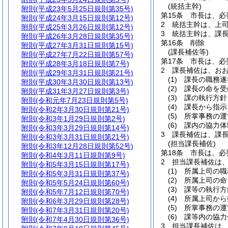
(統括主幹)
附則
(平成23年5月25日規則第35号)
第15条
市長は、必
附則
(平成24年3月15日規則第12号)
2
統括主幹は、上
附則
(平成25年3月26日規則第12号)
3
統括主幹は、課
附則
(平成26年3月28日規則第35号)
第16条
削除
附則
(平成27年3月31日規則第15号)
(課長補佐等)
附則
(平成27年7月22日規則第57号)
第17条
市長は、必
附則
(平成28年3月18日規則第7号)
2
課長補佐は、お
附則
(平成29年3月31日規則第21号)
(1)
課長の職務遂
附則
(平成30年3月30日規則第13号)
(2)
課長の命を受
附則
(平成31年3月27日規則第3号)
(3)
課の執行方針
附則
(令和元年7月23日規則第5号)
(4)
課長から指示
附則
(令和2年3月30日規則第21号)
(5)
所掌事務の運
附則
(令和3年1月29日規則第2号)
(6)
課内の協力体
附則
(令和3年3月29日規則第14号)
3
課長補佐は、課
附則
(令和3年3月31日規則第21号)
(担当課長補佐)
附則
(令和3年12月28日規則第52号)
第18条
市長は、必
附則
(令和4年3月11日規則第9号)
2
担当課長補佐は
附則
(令和5年3月15日規則第17号)
(1)
所属上司の職
附則
(令和5年3月31日規則第37号)
(2)
所属上司の命
附則
(令和5年5月24日規則第60号)
(3)
課等の執行方
附則
(令和5年7月12日規則第70号)
(4)
所属上司から
附則
(令和6年3月29日規則第28号)
(5)
所掌事務の運
附則
(令和7年3月31日規則第20号)
(6)
課等内の協力
附則
(令和7年4月30日規則第36号)
3
担当課長補佐は