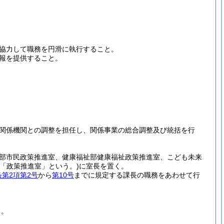
協力して職務を円滑に執行すること。
報を提供すること。
関係機関との調整を担任し、関係事業の総合調整及び統括を行
部市民政策推進室、健康福祉部健康福祉政策推進室、こども未来
下「政策推進室」という。)
に室長を置く。
条第2項第2号
から
第10号
までに規定する課長の職務をあわせて行
る。