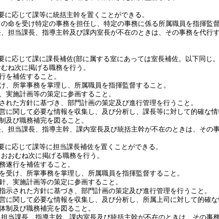
要に応じて課等に統括主幹を置くことができる。
司の命を受け特定の事務を担任し、特定の事務に係る所属職員を指揮監
長、担当課長、指導主幹及び課内室長が不在のときは、その事務を代行
要に応じて課に課長補佐
(部に属する室にあっては室長補佐。以下同じ。
おむね次に掲げる職務を行う。
行を補佐すること。
け、所掌事務を掌理し、所属職員を指揮監督すること。
、実施計画等の策定に参画すること。
された方針に基づき、部門計画の策定及び進行管理を行うこと。
営に関して必要な情報を収集し、及び分析し、課長等に対して的確な情
制及び職務補完を図ること。
長、担当課長、指導主幹、課内室長及び統括主幹が不在のときは、その
要に応じて課等に担当課長補佐を置くことができる。
、おおむね次に掲げる職務を行う。
務遂行を補佐すること。
を受け、所掌事務を掌理し、所属職員を指揮監督すること。
針、実施計画等の策定に参画すること。
指示された方針に基づき、部門計画の策定及び進行管理を行うこと。
営に関して必要な情報を収集し、及び分析し、所属上司に対して的確な
体制及び職務補完を図ること。
、担当課長、指導主幹、課内室長及び統括主幹が不在のときは、その事