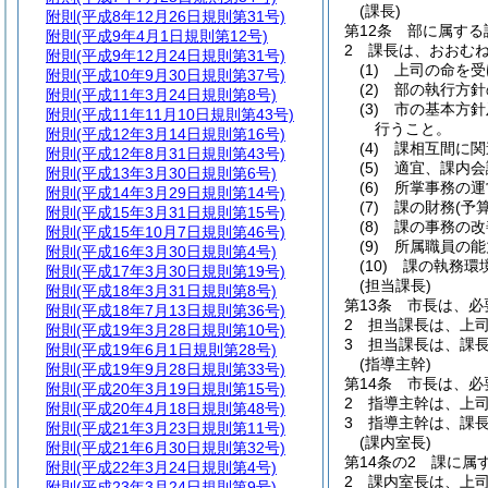
(課長)
附則
(平成8年12月26日規則第31号)
第12条
部に属する
附則
(平成9年4月1日規則第12号)
2
課長は、おおむ
附則
(平成9年12月24日規則第31号)
(1)
上司の命を受
附則
(平成10年9月30日規則第37号)
(2)
部の執行方針
附則
(平成11年3月24日規則第8号)
(3)
市の基本方針
附則
(平成11年11月10日規則第43号)
行うこと。
附則
(平成12年3月14日規則第16号)
(4)
課相互間に関
附則
(平成12年8月31日規則第43号)
(5)
適宜、課内会
附則
(平成13年3月30日規則第6号)
(6)
所掌事務の運
附則
(平成14年3月29日規則第14号)
(7)
課の財務
(予
附則
(平成15年3月31日規則第15号)
(8)
課の事務の改
附則
(平成15年10月7日規則第46号)
(9)
所属職員の能
附則
(平成16年3月30日規則第4号)
(10)
課の執務環
附則
(平成17年3月30日規則第19号)
(担当課長)
附則
(平成18年3月31日規則第8号)
第13条
市長は、必
附則
(平成18年7月13日規則第36号)
2
担当課長は、上
附則
(平成19年3月28日規則第10号)
3
担当課長は、課
附則
(平成19年6月1日規則第28号)
(指導主幹)
附則
(平成19年9月28日規則第33号)
第14条
市長は、必
附則
(平成20年3月19日規則第15号)
2
指導主幹は、上
附則
(平成20年4月18日規則第48号)
3
指導主幹は、課
附則
(平成21年3月23日規則第11号)
(課内室長)
附則
(平成21年6月30日規則第32号)
第14条の2
課に属
附則
(平成22年3月24日規則第4号)
2
課内室長は、上
附則
(平成23年3月24日規則第9号)