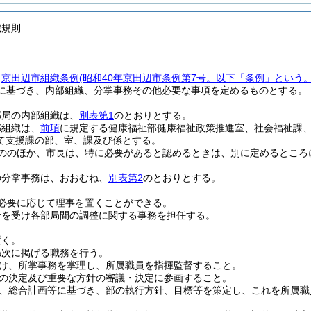
織規則
、
京田辺市組織条例
(昭和40年京田辺市条例第7号。以下「条例」という。
に基づき、内部組織、分掌事務その他必要な事項を定めるものとする。
部局の内部組織は、
別表第1
のとおりとする。
部組織は、
前項
に規定する健康福祉部健康福祉政策推進室、社会福祉課
て支援課の部、室、課及び係とする。
ののほか、市長は、特に必要があると認めるときは、別に定めるところ
の分掌事務は、おおむね、
別表第2
のとおりとする。
必要に応じて理事を置くことができる。
命を受け各部局間の調整に関する事務を担任する。
置く。
ね次に掲げる職務を行う。
け、所掌事務を掌理し、所属職員を指揮監督すること。
の決定及び重要な方針の審議・決定に参画すること。
、総合計画等に基づき、部の執行方針、目標等を策定し、これを所属職