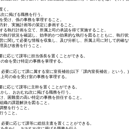
置く。
ね次に掲げる職務を行う。
を受け、係の事務を掌理すること。
方針、実施計画等の策定に参画すること。
する執行計画を立て、所属上司の承認を得て実施すること。
の執行状況を確認し、効率的かつ効果的な執行を図るとともに、執行状
営に関して必要な情報を収集し、及び分析し、所属上司に対して的確な
理及び改善を行うこと。
要に応じて課等に担当係長を置くことができる。
司の命を受け特定の事務を掌理する。
、必要に応じて課に属する室に室長補佐
(以下「課内室長補佐」という。)
、上司の命を受け室の事務を掌理する。
要に応じて課等に主幹を置くことができる。
生かし、おおむね次に掲げる職務を行う。
け、困難度の高い特定の事務を担任すること。
組織の課題解決を図ること。
調整を行うこと。
行うこと。
、必要に応じて課等に総括主査を置くことができる。
験を生かし、おおむね次に掲げる職務を行う。