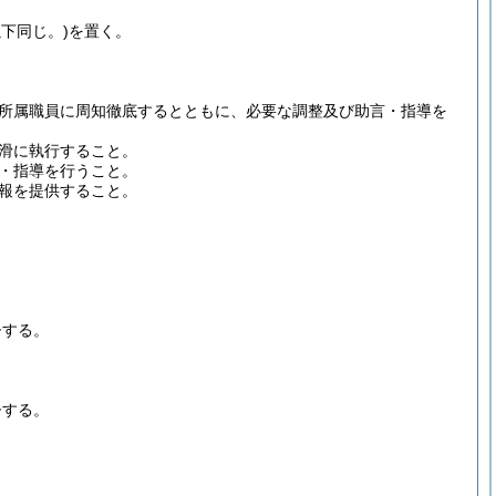
下同じ。)
を置く。
所属職員に周知徹底するとともに、必要な調整及び助言・指導を
滑に執行すること。
・指導を行うこと。
報を提供すること。
督する。
督する。