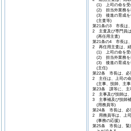
(1)
上司の命を受
(2)
担当外業務を
(3)
後進の育成を
(主査等)
第21条の3
市長は
2
主査及び専門員
(再任用主査)
第21条の4
市長は
2
再任用主査は、
(1)
上司の命を受
(2)
担当外業務を
(3)
後進の育成を
(主任)
第22条
市長は、必
2
主任は、上司の
(主事、技師、主事
第23条
課等に、主
2
主事及び技師は
3
主事補及び技師
(用務員等)
第24条
市長は、必
2
用務員等は、上
(事務の応援)
第25条
市長は、緊