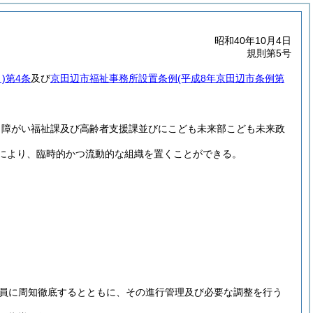
昭和40年10月4日
規則第5号
)
第4条
及び
京田辺市福祉事務所設置条例
(平成8年京田辺市条例第
、障がい福祉課及び高齢者支援課並びにこども未来部こども未来政
により、臨時的かつ流動的な組織を置くことができる。
員に周知徹底するとともに、その進行管理及び必要な調整を行う