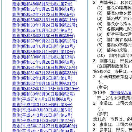
2
副部長は、おお
附則
(昭和48年8月6日規則第7号)
(1)
部長の職務執
附則
(昭和51年3月25日規則第4号)
(2)
部長の命を受
附則
(昭和52年7月22日規則第5号)
(3)
部の執行方針
附則
(昭和53年3月31日規則第11号)
(4)
部長から指示
附則
(昭和53年7月24日規則第22号)
(5)
各部局間に関
附則
(昭和55年8月4日規則第5号)
(6)
所掌事務の運
附則
(昭和56年3月30日規則第5号)
(7)
部に属する財
附則
(昭和57年9月22日規則第13号)
(8)
部内の事務の
附則
(昭和58年8月8日規則第13号)
(9)
部内の庶務、
附則
(昭和59年8月1日規則第10号)
(10)
部内各課間
附則
(昭和60年6月1日規則第13号)
3
副部長は、部長
附則
(昭和61年3月28日規則第9号)
(企画調整政策監)
附則
(昭和61年6月16日規則第15号)
第9条の2
市長は、
附則
(昭和61年7月23日規則第23号)
2
企画調整政策監
附則
(昭和62年1月5日規則第1号)
う。
附則
(昭和62年8月18日規則第21号)
(室長)
附則
(昭和62年12月16日規則第29号)
第10条
第2条第1項
附則
(昭和63年3月30日規則第2号)
部こども未来政策
附則
(平成元年4月1日規則第8号)
2
室長は、上司の
附則
(平成2年3月31日規則第3号)
う。
附則
(平成4年3月30日規則第6号)
(参事)
附則
(平成5年3月31日規則第5号)
第11条
市長は、必
附則
(平成5年6月30日規則第27号)
2
参事は、上司の
附則
(平成5年12月27日規則第40号)
3
参事は、部長、
附則
(平成7年7月25日規則第34号)