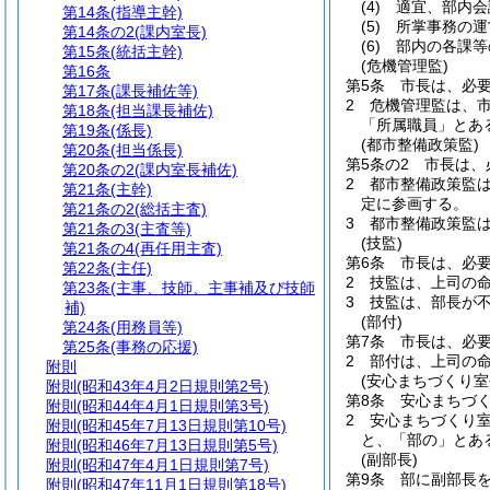
(4)
適宜、部内会
第14条
(指導主幹)
(5)
所掌事務の運
第14条の2
(課内室長)
(6)
部内の各課等
第15条
(統括主幹)
(危機管理監)
第16条
第5条
市長は、必
第17条
(課長補佐等)
2
危機管理監は、
第18条
(担当課長補佐)
「所属職員」とあ
第19条
(係長)
(都市整備政策監)
第20条
(担当係長)
第5条の2
市長は、
第20条の2
(課内室長補佐)
2
都市整備政策監
第21条
(主幹)
定に参画する。
第21条の2
(総括主査)
3
都市整備政策監
第21条の3
(主査等)
(技監)
第21条の4
(再任用主査)
第6条
市長は、必
第22条
(主任)
2
技監は、上司の
第23条
(主事、技師、主事補及び技師
3
技監は、部長が
補)
(部付)
第24条
(用務員等)
第7条
市長は、必
第25条
(事務の応援)
2
部付は、上司の
附則
(安心まちづくり室
附則
(昭和43年4月2日規則第2号)
第8条
安心まちづ
附則
(昭和44年4月1日規則第3号)
2
安心まちづくり
附則
(昭和45年7月13日規則第10号)
と、「部の」とあ
附則
(昭和46年7月13日規則第5号)
(副部長)
附則
(昭和47年4月1日規則第7号)
第9条
部に副部長
附則
(昭和47年11月1日規則第18号)