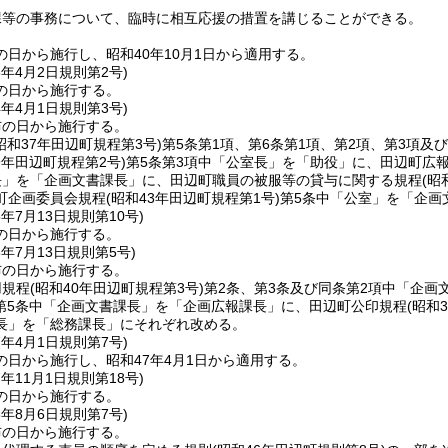
課等の事務について、臨時に相互応援の措置を講じることができる。
日から施行し、昭和40年10月1日から適用する。
3年4月2日
規則第2号)
の日から施行する。
4年4月1日
規則第3号)
布の日から施行する。
昭和37年田辺町規程第3号)
第5条第1項、第6条第1項、第2項、第3項及
9年田辺町規程第2号)
第5条第3項中「公室長」を「助役」に、田辺町広
長」を「企画文書課長」に、田辺町職員の被服等の貸与に関する規程
(昭
町企画委員会規程
(昭和43年田辺町規程第1号)
第5条中「公室」を「企画
5年7月13日
規則第10号)
の日から施行する。
6年7月13日
規則第5号)
布の日から施行する。
用規程
(昭和40年田辺町規程第3号)
第2条、第3条及び同条第2項中「企
第5条中「企画文書課長」を「企画広報課長」に、田辺町公印規程
(昭和
長」を「総務課長」にそれぞれ改める。
7年4月1日
規則第7号)
の日から施行し、昭和47年4月1日から適用する。
7年11月1日
規則第18号)
の日から施行する。
8年8月6日
規則第7号)
布の日から施行する。