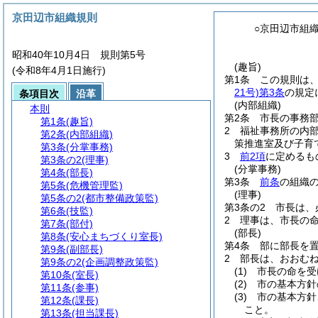
京田辺市組織規則
○京田辺市組
昭和40年10月4日 規則第5号
(趣旨)
(令和8年4月1日施行)
第1条
この規則は
21号)
第3条
の規定
条項目次
沿革
(内部組織)
本則
第2条
市長の事務
第1条
(趣旨)
2
福祉事務所の内
第2条
(内部組織)
策推進室及び子育
第3条
(分掌事務)
3
前2項
に定めるも
第3条の2
(理事)
(分掌事務)
第4条
(部長)
第3条
前条
の組織
第5条
(危機管理監)
(理事)
第5条の2
(都市整備政策監)
第3条の2
市長は、
第6条
(技監)
2
理事は、市長の
第7条
(部付)
(部長)
第8条
(安心まちづくり室長)
第4条
部に部長を
第9条
(副部長)
2
部長は、おおむ
第9条の2
(企画調整政策監)
(1)
市長の命を受
第10条
(室長)
(2)
市の基本方針
第11条
(参事)
(3)
市の基本方針
第12条
(課長)
こと。
第13条
(担当課長)