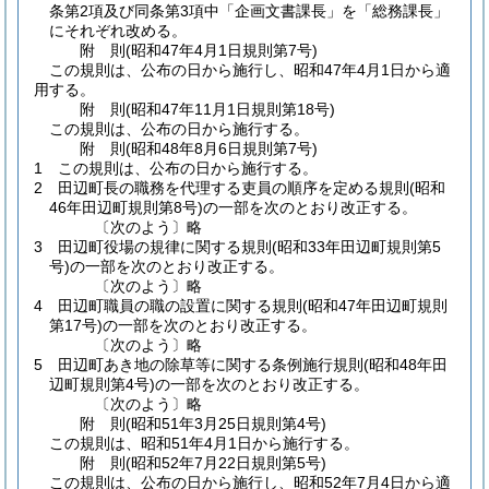
条第2項及び同条第3項中「企画文書課長」を「総務課長」
にそれぞれ改める。
附
則
(昭和47年4月1日
規則第7号)
この規則は、公布の日から施行し、昭和47年4月1日から適
用する。
附
則
(昭和47年11月1日
規則第18号)
この規則は、公布の日から施行する。
附
則
(昭和48年8月6日
規則第7号)
1
この規則は、公布の日から施行する。
2
田辺町長の職務を代理する吏員の順序を定める規則
(昭和
46年田辺町規則第8号)
の一部を次のとおり改正する。
〔次のよう〕略
3
田辺町役場の規律に関する規則
(昭和33年田辺町規則第5
号)
の一部を次のとおり改正する。
〔次のよう〕略
4
田辺町職員の職の設置に関する規則
(昭和47年田辺町規則
第17号)
の一部を次のとおり改正する。
〔次のよう〕略
5
田辺町あき地の除草等に関する条例施行規則
(昭和48年田
辺町規則第4号)
の一部を次のとおり改正する。
〔次のよう〕略
附
則
(昭和51年3月25日
規則第4号)
この規則は、昭和51年4月1日から施行する。
附
則
(昭和52年7月22日
規則第5号)
この規則は、公布の日から施行し、昭和52年7月4日から適