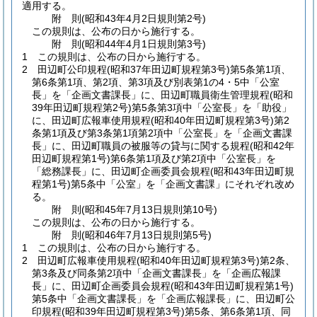
適用する。
附
則
(昭和43年4月2日
規則第2号)
この規則は、公布の日から施行する。
附
則
(昭和44年4月1日
規則第3号)
1
この規則は、公布の日から施行する。
2
田辺町公印規程
(昭和37年田辺町規程第3号)
第5条第1項、
第6条第1項、第2項、第3項及び別表第1の4・5中「公室
長」を「企画文書課長」に、田辺町職員衛生管理規程
(昭和
39年田辺町規程第2号)
第5条第3項中「公室長」を「助役」
に、田辺町広報車使用規程
(昭和40年田辺町規程第3号)
第2
条第1項及び第3条第1項第2項中「公室長」を「企画文書課
長」に、田辺町職員の被服等の貸与に関する規程
(昭和42年
田辺町規程第1号)
第6条第1項及び第2項中「公室長」を
「総務課長」に、田辺町企画委員会規程
(昭和43年田辺町規
程第1号)
第5条中「公室」を「企画文書課」にそれぞれ改め
る。
附
則
(昭和45年7月13日
規則第10号)
この規則は、公布の日から施行する。
附
則
(昭和46年7月13日
規則第5号)
1
この規則は、公布の日から施行する。
2
田辺町広報車使用規程
(昭和40年田辺町規程第3号)
第2条、
第3条及び同条第2項中「企画文書課長」を「企画広報課
長」に、田辺町企画委員会規程
(昭和43年田辺町規程第1号)
第5条中「企画文書課長」を「企画広報課長」に、田辺町公
印規程
(昭和39年田辺町規程第3号)
第5条、第6条第1項、同