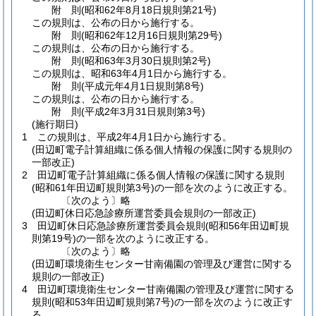
附
則
(昭和62年8月18日
規則第21号)
この規則は、公布の日から施行する。
附
則
(昭和62年12月16日
規則第29号)
この規則は、公布の日から施行する。
附
則
(昭和63年3月30日
規則第2号)
この規則は、昭和63年4月1日から施行する。
附
則
(平成元年4月1日
規則第8号)
この規則は、公布の日から施行する。
附
則
(平成2年3月31日
規則第3号)
(施行期日)
1
この規則は、平成2年4月1日から施行する。
(田辺町電子計算組織に係る個人情報の保護に関する規則の
一部改正)
2
田辺町電子計算組織に係る個人情報の保護に関する規則
(昭和61年田辺町規則第3号)
の一部を次のように改正する。
〔次のよう〕略
(田辺町休日応急診療所運営委員会規則の一部改正)
3
田辺町休日応急診療所運営委員会規則
(昭和56年田辺町規
則第19号)
の一部を次のように改正する。
〔次のよう〕略
(田辺町環境衛生センター甘南備園の管理及び運営に関する
規則の一部改正)
4
田辺町環境衛生センター甘南備園の管理及び運営に関する
規則
(昭和53年田辺町規則第7号)
の一部を次のように改正す
る。