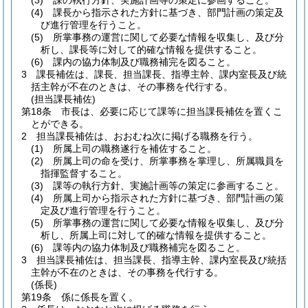
(3)
課の執行方針、実施計画等の策定に参画すること。
(4)
課長から指示された方針に基づき、部門計画の策定及
び進行管理を行うこと。
(5)
所掌事務の運営に関して必要な情報を収集し、及び分
析し、課長等に対して的確な情報を提供すること。
(6)
課内の協力体制及び職務補完を図ること。
3
課長補佐は、課長、担当課長、指導主幹、課内室長及び統
括主幹が不在のときは、その事務を代行する。
(担当課長補佐)
第18条
市長は、必要に応じて課等に担当課長補佐を置くこ
とができる。
2
担当課長補佐は、おおむね次に掲げる職務を行う。
(1)
所属上司の職務遂行を補佐すること。
(2)
所属上司の命を受け、所掌事務を掌理し、所属職員を
指揮監督すること。
(3)
課等の執行方針、実施計画等の策定に参画すること。
(4)
所属上司から指示された方針に基づき、部門計画の策
定及び進行管理を行うこと。
(5)
所掌事務の運営に関して必要な情報を収集し、及び分
析し、所属上司に対して的確な情報を提供すること。
(6)
課等内の協力体制及び職務補完を図ること。
3
担当課長補佐は、担当課長、指導主幹、課内室長及び統括
主幹が不在のときは、その事務を代行する。
(係長)
第19条
係に係長を置く。