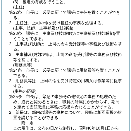
(3)
後進の育成を行うこと。
(主任)
第22条
市長は、必要に応じて課等に主任を置くことができ
る。
2
主任は、上司の命を受け担任の事務を処理する。
(主事、技師、主事補及び技師補)
第23条
課等に、主事及び技師並びに主事補及び技師補を置
くことができる。
2
主事及び技師は、上司の命を受け課等の事務及び技術を掌
る。
3
主事補及び技師補は、上司の命を受け課等の事務及び技術
等を補助する。
(用務員等)
第24条
市長は、必要に応じて課等に用務員等を置くことが
できる。
2
用務員等は、上司の命を受け特定の用務又は作業等に従事
する。
(事務の応援)
第25条
市長は、緊急の事務その他特定の事務の処理のた
め、必要と認めるときは、職員の所属にかかわらず、期間
を定めて当該職員に事務の応援を命じることができる。
2
部長は、部内の課等の事務について、臨時に相互応援の措
置を講じることができる。
附
則
この規則は、公布の日から施行し、昭和40年10月1日から