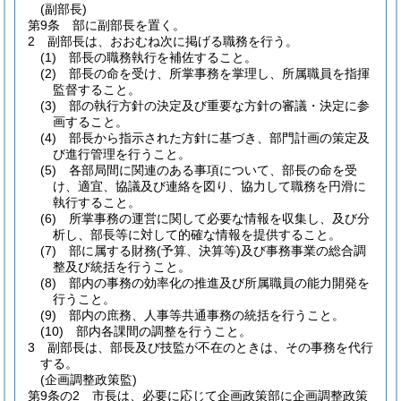
(副部長)
第9条
部に副部長を置く。
2
副部長は、おおむね次に掲げる職務を行う。
(1)
部長の職務執行を補佐すること。
(2)
部長の命を受け、所掌事務を掌理し、所属職員を指揮
監督すること。
(3)
部の執行方針の決定及び重要な方針の審議・決定に参
画すること。
(4)
部長から指示された方針に基づき、部門計画の策定及
び進行管理を行うこと。
(5)
各部局間に関連のある事項について、部長の命を受
け、適宜、協議及び連絡を図り、協力して職務を円滑に
執行すること。
(6)
所掌事務の運営に関して必要な情報を収集し、及び分
析し、部長等に対して的確な情報を提供すること。
(7)
部に属する財務
(予算、決算等)
及び事務事業の総合調
整及び統括を行うこと。
(8)
部内の事務の効率化の推進及び所属職員の能力開発を
行うこと。
(9)
部内の庶務、人事等共通事務の統括を行うこと。
(10)
部内各課間の調整を行うこと。
3
副部長は、部長及び技監が不在のときは、その事務を代行
する。
(企画調整政策監)
第9条の2
市長は、必要に応じて企画政策部に企画調整政策