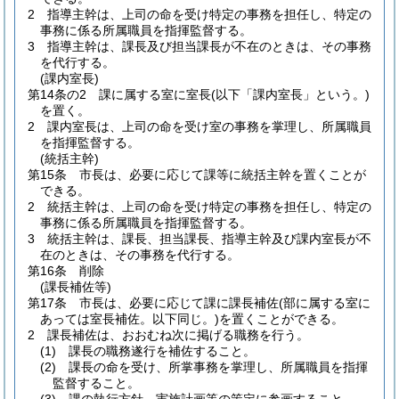
2
指導主幹は、上司の命を受け特定の事務を担任し、特定の
事務に係る所属職員を指揮監督する。
3
指導主幹は、課長及び担当課長が不在のときは、その事務
を代行する。
(課内室長)
第14条の2
課に属する室に室長
(以下「課内室長」という。)
を置く。
2
課内室長は、上司の命を受け室の事務を掌理し、所属職員
を指揮監督する。
(統括主幹)
第15条
市長は、必要に応じて課等に統括主幹を置くことが
できる。
2
統括主幹は、上司の命を受け特定の事務を担任し、特定の
事務に係る所属職員を指揮監督する。
3
統括主幹は、課長、担当課長、指導主幹及び課内室長が不
在のときは、その事務を代行する。
第16条
削除
(課長補佐等)
第17条
市長は、必要に応じて課に課長補佐
(部に属する室に
あっては室長補佐。以下同じ。)
を置くことができる。
2
課長補佐は、おおむね次に掲げる職務を行う。
(1)
課長の職務遂行を補佐すること。
(2)
課長の命を受け、所掌事務を掌理し、所属職員を指揮
監督すること。