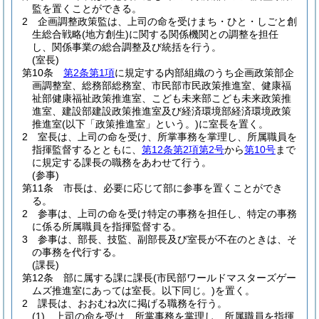
監を置くことができる。
2
企画調整政策監は、上司の命を受けまち・ひと・しごと創
生総合戦略
(地方創生)
に関する関係機関との調整を担任
し、関係事業の総合調整及び統括を行う。
(室長)
第10条
第2条第1項
に規定する内部組織のうち企画政策部企
画調整室、総務部総務室、市民部市民政策推進室、健康福
祉部健康福祉政策推進室、こども未来部こども未来政策推
進室、建設部建設政策推進室及び経済環境部経済環境政策
推進室
(以下「政策推進室」という。)
に室長を置く。
2
室長は、上司の命を受け、所掌事務を掌理し、所属職員を
指揮監督するとともに、
第12条第2項第2号
から
第10号
まで
に規定する課長の職務をあわせて行う。
(参事)
第11条
市長は、必要に応じて部に参事を置くことができ
る。
2
参事は、上司の命を受け特定の事務を担任し、特定の事務
に係る所属職員を指揮監督する。
3
参事は、部長、技監、副部長及び室長が不在のときは、そ
の事務を代行する。
(課長)
第12条
部に属する課に課長
(市民部ワールドマスターズゲー
ムズ推進室にあっては室長。以下同じ。)
を置く。
2
課長は、おおむね次に掲げる職務を行う。
(1)
上司の命を受け、所掌事務を掌理し、所属職員を指揮