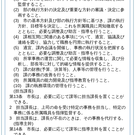
監督すること。
(2)
部の執行方針の決定及び重要な方針の審議・決定に参
画すること。
(3)
市の基本方針及び部の執行方針等に基づき、課の執行
方針、目標等を決定し、これを所属職員に周知徹底する
とともに、必要な調整及び助言・指導を行うこと。
(4)
課相互間に関連のある事項について、適宜、協議及び
連絡を図り、協力して職務を円滑に執行すること。
(5)
適宜、課内会議を開催し、事務の執行状況を把握する
とともに、必要な調整及び助言・指導を行うこと。
(6)
所掌事務の運営に関して必要な情報を収集し、及び分
析し、部長等に対して的確な情報を提供すること。
(7)
課の財務
(予算、決算等)
、人事等の管理を行うこと。
(8)
課の事務の改善を行うこと。
(9)
所属職員の能力開発及び指導教育を行うこと。
(10)
課の執務環境の管理を行うこと。
(担当課長)
第13条
市長は、必要に応じて課等に担当課長を置くことが
できる。
2
担当課長は、上司の命を受け特定の事務を担当し、特定の
事務に係る所属職員を指揮監督する。
3
担当課長は、課長が不在のときは、その事務を代行する。
(指導主幹)
第14条
市長は、必要に応じて課等に指導主幹を置くことが
できる。