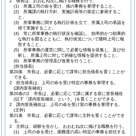
2
係長は、おおむね次に掲げる職務を行う。
(1)
所属上司の命を受け、係の事務を掌理すること。
(2)
所属課の執行方針、実施計画等の策定に参画するこ
と。
(3)
所掌事務に関する執行計画を立て、所属上司の承認を
得て実施すること。
(4)
常に所掌事務の執行状況を確認し、効率的かつ効果的
な執行を図るとともに、執行状況について随時上司に報
告すること。
(5)
所掌事務の運営に関して必要な情報を収集し、及び分
析し、所属上司に対して的確な情報を提供すること。
(6)
所掌事務の管理及び改善を行うこと。
(担当係長)
第20条
市長は、必要に応じて課等に担当係長を置くことが
できる。
2
担当係長は、上司の命を受け特定の事務を掌理する。
(課内室長補佐)
第20条の2
市長は、必要に応じて課に属する室に室長補佐
(以下「課内室長補佐」という。)
を置くことができる。
2
課内室長補佐は、上司の命を受け室の事務を掌理する。
(主幹)
第21条
市長は、必要に応じて課等に主幹を置くことができ
る。
2
主幹は、経験を生かし、おおむね次に掲げる職務を行う。
(1)
上司の命を受け、困難度の高い特定の事務を担任する