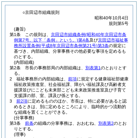
○京田辺市組織規則
昭和40年10月4日
規則第5号
(趣旨)
第1条
この規則は、
京田辺市組織条例
(昭和40年京田辺市条
例第7号。以下「条例」という。)
第4条
及び
京田辺市福祉事
務所設置条例
(平成8年京田辺市条例第21号)
第3条
の規定に
基づき、内部組織、分掌事務その他必要な事項を定めるも
のとする。
(内部組織)
第2条
市長の事務部局の内部組織は、
別表第1
のとおりとす
る。
2
福祉事務所の内部組織は、
前項
に規定する健康福祉部健康
福祉政策推進室、社会福祉課、障がい福祉課及び高齢者支
援課並びにこども未来部こども未来政策推進室及び子育て
支援課の部、室、課及び係とする。
3
前2項
に定めるもののほか、市長は、特に必要があると認
めるときは、別に定めるところにより、臨時的かつ流動的
な組織を置くことができる。
(分掌事務)
第3条
前条
の組織の分掌事務は、おおむね、
別表第2
のとお
りとする。
(理事)