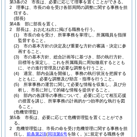
第3条の2
市長は、必要に応じて理事を置くことができる。
2
理事は、市長の命を受け各部局間の調整に関する事務を担
任する。
(部長)
第4条
部に部長を置く。
2
部長は、おおむね次に掲げる職務を行う。
(1)
市長の命を受け、所掌事務を掌理し、所属職員を指揮
監督すること。
(2)
市の基本方針の決定及び重要な方針の審議・決定に参
画すること。
(3)
市の基本方針、総合計画等に基づき、部の執行方針、
目標等を策定し、これを所属職員に周知徹底するととも
に、その進行管理及び必要な調整を行うこと。
(4)
適宜、部内会議を開催し、事務の執行状況を把握する
とともに、必要な調整及び助言・指導を行うこと。
(5)
所掌事務の運営に関して必要な情報を収集し、及び分
析し、市長に対して的確な情報を提供すること。
(6)
部内の各課等の事務について、必要に応じて相互応援
の措置を講じ、所掌事務の計画的かつ効率的な執行を図
ること。
(危機管理監)
第5条
市長は、必要に応じて危機管理監を置くことができ
る。
2
危機管理監は、市長の命を受け危機管理に関する事務を担
任し、
前条第2項
(
同項第6号
を除く。)
に規定する職務を併