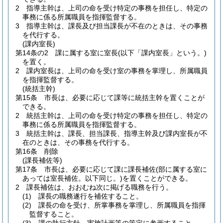
2
指導主幹は、上司の命を受け特定の事務を担任し、特定の
事務に係る所属職員を指揮監督する。
3
指導主幹は、課長及び担当課長が不在のときは、その事務
を代行する。
(課内室長)
第14条の2
課に属する室に室長
(以下「課内室長」という。)
を置く。
2
課内室長は、上司の命を受け室の事務を掌理し、所属職員
を指揮監督する。
(統括主幹)
第15条
市長は、必要に応じて課等に統括主幹を置くことが
できる。
2
統括主幹は、上司の命を受け特定の事務を担任し、特定の
事務に係る所属職員を指揮監督する。
3
統括主幹は、課長、担当課長、指導主幹及び課内室長が不
在のときは、その事務を代行する。
第16条
削除
(課長補佐等)
第17条
市長は、必要に応じて課に課長補佐
(部に属する室に
あっては室長補佐。以下同じ。)
を置くことができる。
2
課長補佐は、おおむね次に掲げる職務を行う。
(1)
課長の職務遂行を補佐すること。
(2)
課長の命を受け、所掌事務を掌理し、所属職員を指揮
監督すること。