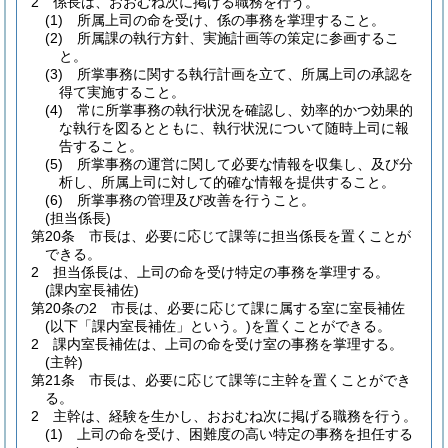
2
係長は、おおむね次に掲げる職務を行う。
(1)
所属上司の命を受け、係の事務を掌理すること。
(2)
所属課の執行方針、実施計画等の策定に参画するこ
と。
(3)
所掌事務に関する執行計画を立て、所属上司の承認を
得て実施すること。
(4)
常に所掌事務の執行状況を確認し、効率的かつ効果的
な執行を図るとともに、執行状況について随時上司に報
告すること。
(5)
所掌事務の運営に関して必要な情報を収集し、及び分
析し、所属上司に対して的確な情報を提供すること。
(6)
所掌事務の管理及び改善を行うこと。
(担当係長)
第20条
市長は、必要に応じて課等に担当係長を置くことが
できる。
2
担当係長は、上司の命を受け特定の事務を掌理する。
(課内室長補佐)
第20条の2
市長は、必要に応じて課に属する室に室長補佐
(以下「課内室長補佐」という。)
を置くことができる。
2
課内室長補佐は、上司の命を受け室の事務を掌理する。
(主幹)
第21条
市長は、必要に応じて課等に主幹を置くことができ
る。
2
主幹は、経験を生かし、おおむね次に掲げる職務を行う。
(1)
上司の命を受け、困難度の高い特定の事務を担任する