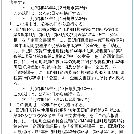
適用する。
附
則
(昭和43年4月2日
規則第2号)
この規則は、公布の日から施行する。
附
則
(昭和44年4月1日
規則第3号)
1
この規則は、公布の日から施行する。
2
田辺町公印規程
(昭和37年田辺町規程第3号)
第5条第1項、
第6条第1項、第2項、第3項及び別表第1の4・5中「公室
長」を「企画文書課長」に、田辺町職員衛生管理規程
(昭和
39年田辺町規程第2号)
第5条第3項中「公室長」を「助役」
に、田辺町広報車使用規程
(昭和40年田辺町規程第3号)
第2
条第1項及び第3条第1項第2項中「公室長」を「企画文書課
長」に、田辺町職員の被服等の貸与に関する規程
(昭和42年
田辺町規程第1号)
第6条第1項及び第2項中「公室長」を
「総務課長」に、田辺町企画委員会規程
(昭和43年田辺町規
程第1号)
第5条中「公室」を「企画文書課」にそれぞれ改め
る。
附
則
(昭和45年7月13日
規則第10号)
この規則は、公布の日から施行する。
附
則
(昭和46年7月13日
規則第5号)
1
この規則は、公布の日から施行する。
2
田辺町広報車使用規程
(昭和40年田辺町規程第3号)
第2条、
第3条及び同条第2項中「企画文書課長」を「企画広報課
長」に、田辺町企画委員会規程
(昭和43年田辺町規程第1号)
第5条中「企画文書課長」を「企画広報課長」に、田辺町公
印規程
(昭和39年田辺町規程第3号)
第5条、第6条第1項、同