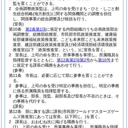
監を置くことができる。
2
企画調整政策監は、上司の命を受けまち・ひと・しごと創
生総合戦略
(地方創生)
に関する関係機関との調整を担任
し、関係事業の総合調整及び統括を行う。
(室長)
第10条
第2条第1項
に規定する内部組織のうち企画政策部企
画調整室、総務部総務室、市民部市民政策推進室、健康福
祉部健康福祉政策推進室、こども未来部こども未来政策推
進室、建設部建設政策推進室及び経済環境部経済環境政策
推進室
(以下「政策推進室」という。)
に室長を置く。
2
室長は、上司の命を受け、所掌事務を掌理し、所属職員を
指揮監督するとともに、
第12条第2項第2号
から
第10号
まで
に規定する課長の職務をあわせて行う。
(参事)
第11条
市長は、必要に応じて部に参事を置くことができ
る。
2
参事は、上司の命を受け特定の事務を担任し、特定の事務
に係る所属職員を指揮監督する。
3
参事は、部長、技監、副部長及び室長が不在のときは、そ
の事務を代行する。
(課長)
第12条
部に属する課に課長
(市民部ワールドマスターズゲー
ムズ推進室にあっては室長。以下同じ。)
を置く。
2
課長は、おおむね次に掲げる職務を行う。
(1)
上司の命を受け、所掌事務を掌理し、所属職員を指揮