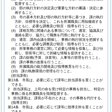
監督すること。
(2)
部の執行方針の決定及び重要な方針の審議・決定に参
画すること。
(3)
市の基本方針及び部の執行方針等に基づき、課の執行
方針、目標等を決定し、これを所属職員に周知徹底する
とともに、必要な調整及び助言・指導を行うこと。
(4)
課相互間に関連のある事項について、適宜、協議及び
連絡を図り、協力して職務を円滑に執行すること。
(5)
適宜、課内会議を開催し、事務の執行状況を把握する
とともに、必要な調整及び助言・指導を行うこと。
(6)
所掌事務の運営に関して必要な情報を収集し、及び分
析し、部長等に対して的確な情報を提供すること。
(7)
課の財務
(予算、決算等)
、人事等の管理を行うこと。
(8)
課の事務の改善を行うこと。
(9)
所属職員の能力開発及び指導教育を行うこと。
(10)
課の執務環境の管理を行うこと。
(担当課長)
第13条
市長は、必要に応じて課等に担当課長を置くことが
できる。
2
担当課長は、上司の命を受け特定の事務を担当し、特定の
事務に係る所属職員を指揮監督する。
3
担当課長は、課長が不在のときは、その事務を代行する。
(指導主幹)
第14条
市長は、必要に応じて課等に指導主幹を置くことが
できる。