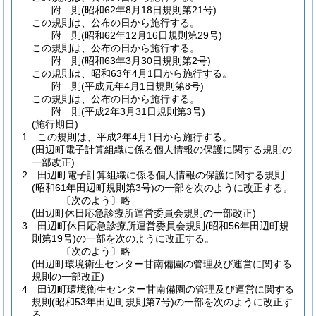
附
則
(昭和62年8月18日
規則第21号)
この規則は、公布の日から施行する。
附
則
(昭和62年12月16日
規則第29号)
この規則は、公布の日から施行する。
附
則
(昭和63年3月30日
規則第2号)
この規則は、昭和63年4月1日から施行する。
附
則
(平成元年4月1日
規則第8号)
この規則は、公布の日から施行する。
附
則
(平成2年3月31日
規則第3号)
(施行期日)
1
この規則は、平成2年4月1日から施行する。
(田辺町電子計算組織に係る個人情報の保護に関する規則の
一部改正)
2
田辺町電子計算組織に係る個人情報の保護に関する規則
(昭和61年田辺町規則第3号)
の一部を次のように改正する。
〔次のよう〕略
(田辺町休日応急診療所運営委員会規則の一部改正)
3
田辺町休日応急診療所運営委員会規則
(昭和56年田辺町規
則第19号)
の一部を次のように改正する。
〔次のよう〕略
(田辺町環境衛生センター甘南備園の管理及び運営に関する
規則の一部改正)
4
田辺町環境衛生センター甘南備園の管理及び運営に関する
規則
(昭和53年田辺町規則第7号)
の一部を次のように改正す
る。