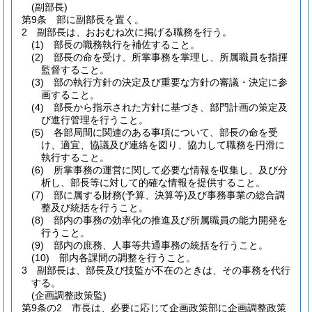
(副部長)
第9条
部に副部長を置く。
2
副部長は、おおむね次に掲げる職務を行う。
(1)
部長の職務執行を補佐すること。
(2)
部長の命を受け、所掌事務を掌理し、所属職員を指揮
監督すること。
(3)
部の執行方針の決定及び重要な方針の審議・決定に参
画すること。
(4)
部長から指示された方針に基づき、部門計画の策定及
び進行管理を行うこと。
(5)
各部局間に関連のある事項について、部長の命を受
け、適宜、協議及び連絡を図り、協力して職務を円滑に
執行すること。
(6)
所掌事務の運営に関して必要な情報を収集し、及び分
析し、部長等に対して的確な情報を提供すること。
(7)
部に属する財務
(予算、決算等)
及び事務事業の総合調
整及び統括を行うこと。
(8)
部内の事務の効率化の推進及び所属職員の能力開発を
行うこと。
(9)
部内の庶務、人事等共通事務の統括を行うこと。
(10)
部内各課間の調整を行うこと。
3
副部長は、部長及び技監が不在のときは、その事務を代行
する。
(企画調整政策監)
第9条の2
市長は、必要に応じて企画政策部に企画調整政策