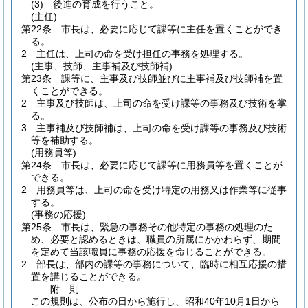
(3)
後進の育成を行うこと。
(主任)
第22条
市長は、必要に応じて課等に主任を置くことができ
る。
2
主任は、上司の命を受け担任の事務を処理する。
(主事、技師、主事補及び技師補)
第23条
課等に、主事及び技師並びに主事補及び技師補を置
くことができる。
2
主事及び技師は、上司の命を受け課等の事務及び技術を掌
る。
3
主事補及び技師補は、上司の命を受け課等の事務及び技術
等を補助する。
(用務員等)
第24条
市長は、必要に応じて課等に用務員等を置くことが
できる。
2
用務員等は、上司の命を受け特定の用務又は作業等に従事
する。
(事務の応援)
第25条
市長は、緊急の事務その他特定の事務の処理のた
め、必要と認めるときは、職員の所属にかかわらず、期間
を定めて当該職員に事務の応援を命じることができる。
2
部長は、部内の課等の事務について、臨時に相互応援の措
置を講じることができる。
附
則
この規則は、公布の日から施行し、昭和40年10月1日から