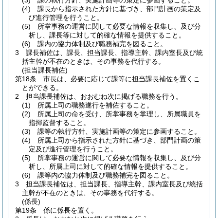
(3)
課の執行方針、実施計画等の策定に参画すること。
(4)
課長から指示された方針に基づき、部門計画の策定及
び進行管理を行うこと。
(5)
所掌事務の運営に関して必要な情報を収集し、及び分
析し、課長等に対して的確な情報を提供すること。
(6)
課内の協力体制及び職務補完を図ること。
3
課長補佐は、課長、担当課長、指導主幹、課内室長及び統
括主幹が不在のときは、その事務を代行する。
(担当課長補佐)
第18条
市長は、必要に応じて課等に担当課長補佐を置くこ
とができる。
2
担当課長補佐は、おおむね次に掲げる職務を行う。
(1)
所属上司の職務遂行を補佐すること。
(2)
所属上司の命を受け、所掌事務を掌理し、所属職員を
指揮監督すること。
(3)
課等の執行方針、実施計画等の策定に参画すること。
(4)
所属上司から指示された方針に基づき、部門計画の策
定及び進行管理を行うこと。
(5)
所掌事務の運営に関して必要な情報を収集し、及び分
析し、所属上司に対して的確な情報を提供すること。
(6)
課等内の協力体制及び職務補完を図ること。
3
担当課長補佐は、担当課長、指導主幹、課内室長及び統括
主幹が不在のときは、その事務を代行する。
(係長)
第19条
係に係長を置く。