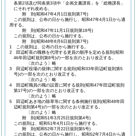
条第2項及び同条第3項中「企画文書課長」を「総務課長」
にそれぞれ改める。
附
則
(昭和47年4月1日
規則第7号)
この規則は、公布の日から施行し、昭和47年4月1日から適
用する。
附
則
(昭和47年11月1日
規則第18号)
この規則は、公布の日から施行する。
附
則
(昭和48年8月6日
規則第7号)
1
この規則は、公布の日から施行する。
2
田辺町長の職務を代理する吏員の順序を定める規則
(昭和
46年田辺町規則第8号)
の一部を次のとおり改正する。
〔次のよう〕略
3
田辺町役場の規律に関する規則
(昭和33年田辺町規則第5
号)
の一部を次のとおり改正する。
〔次のよう〕略
4
田辺町職員の職の設置に関する規則
(昭和47年田辺町規則
第17号)
の一部を次のとおり改正する。
〔次のよう〕略
5
田辺町あき地の除草等に関する条例施行規則
(昭和48年田
辺町規則第4号)
の一部を次のとおり改正する。
〔次のよう〕略
附
則
(昭和51年3月25日
規則第4号)
この規則は、昭和51年4月1日から施行する。
附
則
(昭和52年7月22日
規則第5号)
この規則は、公布の日から施行し、昭和52年7月4日から適