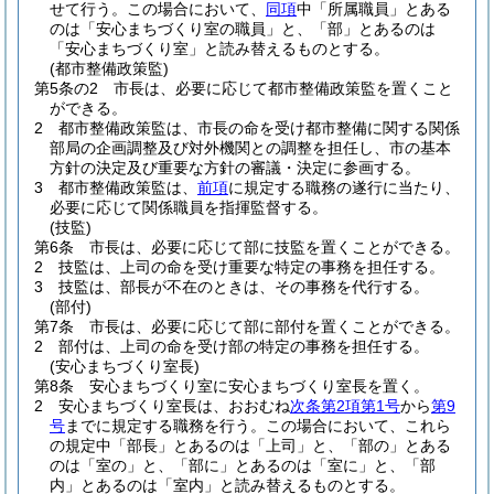
せて行う。
この場合において、
同項
中「所属職員」とある
のは「安心まちづくり室の職員」と、「部」とあるのは
「安心まちづくり室」と読み替えるものとする。
(都市整備政策監)
第5条の2
市長は、必要に応じて都市整備政策監を置くこと
ができる。
2
都市整備政策監は、市長の命を受け都市整備に関する関係
部局の企画調整及び対外機関との調整を担任し、市の基本
方針の決定及び重要な方針の審議・決定に参画する。
3
都市整備政策監は、
前項
に規定する職務の遂行に当たり、
必要に応じて関係職員を指揮監督する。
(技監)
第6条
市長は、必要に応じて部に技監を置くことができる。
2
技監は、上司の命を受け重要な特定の事務を担任する。
3
技監は、部長が不在のときは、その事務を代行する。
(部付)
第7条
市長は、必要に応じて部に部付を置くことができる。
2
部付は、上司の命を受け部の特定の事務を担任する。
(安心まちづくり室長)
第8条
安心まちづくり室に安心まちづくり室長を置く。
2
安心まちづくり室長は、おおむね
次条第2項第1号
から
第9
号
までに規定する職務を行う。
この場合において、これら
の規定中「部長」とあるのは「上司」と、「部の」とある
のは「室の」と、「部に」とあるのは「室に」と、「部
内」とあるのは「室内」と読み替えるものとする。