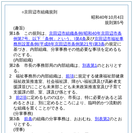
○京田辺市組織規則
昭和40年10月4日
規則第5号
(趣旨)
第1条
この規則は、
京田辺市組織条例
(昭和40年京田辺市条
例第7号。以下「条例」という。)
第4条
及び
京田辺市福祉事
務所設置条例
(平成8年京田辺市条例第21号)
第3条
の規定に
基づき、内部組織、分掌事務その他必要な事項を定めるも
のとする。
(内部組織)
第2条
市長の事務部局の内部組織は、
別表第1
のとおりとす
る。
2
福祉事務所の内部組織は、
前項
に規定する健康福祉部健康
福祉政策推進室、社会福祉課、障がい福祉課及び高齢者支
援課並びにこども未来部こども未来政策推進室及び子育て
支援課の部、室、課及び係とする。
3
前2項
に定めるもののほか、市長は、特に必要があると認
めるときは、別に定めるところにより、臨時的かつ流動的
な組織を置くことができる。
(分掌事務)
第3条
前条
の組織の分掌事務は、おおむね、
別表第2
のとお
りとする。
(理事)