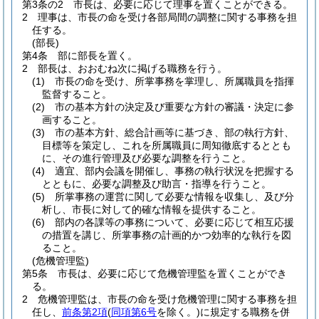
第3条の2
市長は、必要に応じて理事を置くことができる。
2
理事は、市長の命を受け各部局間の調整に関する事務を担
任する。
(部長)
第4条
部に部長を置く。
2
部長は、おおむね次に掲げる職務を行う。
(1)
市長の命を受け、所掌事務を掌理し、所属職員を指揮
監督すること。
(2)
市の基本方針の決定及び重要な方針の審議・決定に参
画すること。
(3)
市の基本方針、総合計画等に基づき、部の執行方針、
目標等を策定し、これを所属職員に周知徹底するととも
に、その進行管理及び必要な調整を行うこと。
(4)
適宜、部内会議を開催し、事務の執行状況を把握する
とともに、必要な調整及び助言・指導を行うこと。
(5)
所掌事務の運営に関して必要な情報を収集し、及び分
析し、市長に対して的確な情報を提供すること。
(6)
部内の各課等の事務について、必要に応じて相互応援
の措置を講じ、所掌事務の計画的かつ効率的な執行を図
ること。
(危機管理監)
第5条
市長は、必要に応じて危機管理監を置くことができ
る。
2
危機管理監は、市長の命を受け危機管理に関する事務を担
任し、
前条第2項
(
同項第6号
を除く。)
に規定する職務を併