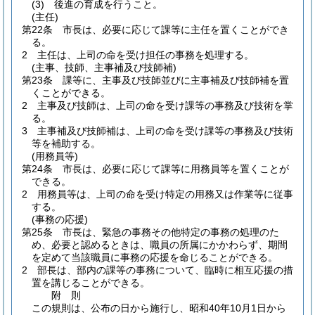
(3)
後進の育成を行うこと。
(主任)
第22条
市長は、必要に応じて課等に主任を置くことができ
る。
2
主任は、上司の命を受け担任の事務を処理する。
(主事、技師、主事補及び技師補)
第23条
課等に、主事及び技師並びに主事補及び技師補を置
くことができる。
2
主事及び技師は、上司の命を受け課等の事務及び技術を掌
る。
3
主事補及び技師補は、上司の命を受け課等の事務及び技術
等を補助する。
(用務員等)
第24条
市長は、必要に応じて課等に用務員等を置くことが
できる。
2
用務員等は、上司の命を受け特定の用務又は作業等に従事
する。
(事務の応援)
第25条
市長は、緊急の事務その他特定の事務の処理のた
め、必要と認めるときは、職員の所属にかかわらず、期間
を定めて当該職員に事務の応援を命じることができる。
2
部長は、部内の課等の事務について、臨時に相互応援の措
置を講じることができる。
附
則
この規則は、公布の日から施行し、昭和40年10月1日から