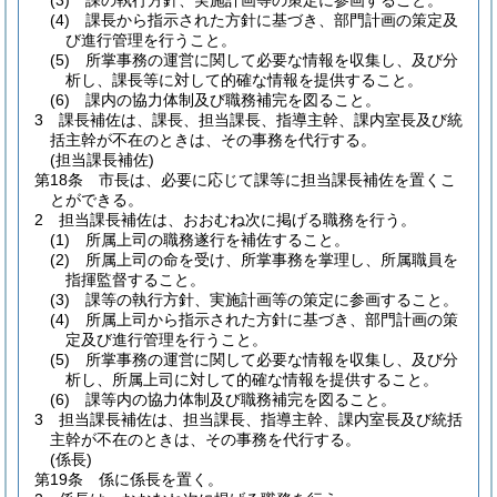
(3)
課の執行方針、実施計画等の策定に参画すること。
(4)
課長から指示された方針に基づき、部門計画の策定及
び進行管理を行うこと。
(5)
所掌事務の運営に関して必要な情報を収集し、及び分
析し、課長等に対して的確な情報を提供すること。
(6)
課内の協力体制及び職務補完を図ること。
3
課長補佐は、課長、担当課長、指導主幹、課内室長及び統
括主幹が不在のときは、その事務を代行する。
(担当課長補佐)
第18条
市長は、必要に応じて課等に担当課長補佐を置くこ
とができる。
2
担当課長補佐は、おおむね次に掲げる職務を行う。
(1)
所属上司の職務遂行を補佐すること。
(2)
所属上司の命を受け、所掌事務を掌理し、所属職員を
指揮監督すること。
(3)
課等の執行方針、実施計画等の策定に参画すること。
(4)
所属上司から指示された方針に基づき、部門計画の策
定及び進行管理を行うこと。
(5)
所掌事務の運営に関して必要な情報を収集し、及び分
析し、所属上司に対して的確な情報を提供すること。
(6)
課等内の協力体制及び職務補完を図ること。
3
担当課長補佐は、担当課長、指導主幹、課内室長及び統括
主幹が不在のときは、その事務を代行する。
(係長)
第19条
係に係長を置く。