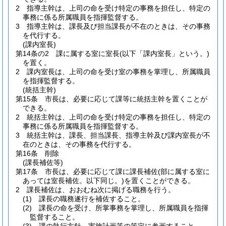
2
指導主幹は、上司の命を受け特定の事務を担任し、特定の
事務に係る所属職員を指揮監督する。
3
指導主幹は、課長及び担当課長が不在のときは、その事務
を代行する。
(課内室長)
第14条の2
課に属する室に室長
(以下「課内室長」という。)
を置く。
2
課内室長は、上司の命を受け室の事務を掌理し、所属職員
を指揮監督する。
(統括主幹)
第15条
市長は、必要に応じて課等に統括主幹を置くことが
できる。
2
統括主幹は、上司の命を受け特定の事務を担任し、特定の
事務に係る所属職員を指揮監督する。
3
統括主幹は、課長、担当課長、指導主幹及び課内室長が不
在のときは、その事務を代行する。
第16条
削除
(課長補佐等)
第17条
市長は、必要に応じて課に課長補佐
(部に属する室に
あっては室長補佐。以下同じ。)
を置くことができる。
2
課長補佐は、おおむね次に掲げる職務を行う。
(1)
課長の職務遂行を補佐すること。
(2)
課長の命を受け、所掌事務を掌理し、所属職員を指揮
監督すること。