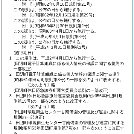
附
則
(昭和62年8月18日
規則第21号)
この規則は、公布の日から施行する。
附
則
(昭和62年12月16日
規則第29号)
この規則は、公布の日から施行する。
附
則
(昭和63年3月30日
規則第2号)
この規則は、昭和63年4月1日から施行する。
附
則
(平成元年4月1日
規則第8号)
この規則は、公布の日から施行する。
附
則
(平成2年3月31日
規則第3号)
(施行期日)
1
この規則は、平成2年4月1日から施行する。
(田辺町電子計算組織に係る個人情報の保護に関する規則の
一部改正)
2
田辺町電子計算組織に係る個人情報の保護に関する規則
(昭和61年田辺町規則第3号)
の一部を次のように改正する。
〔次のよう〕略
(田辺町休日応急診療所運営委員会規則の一部改正)
3
田辺町休日応急診療所運営委員会規則
(昭和56年田辺町規
則第19号)
の一部を次のように改正する。
〔次のよう〕略
(田辺町環境衛生センター甘南備園の管理及び運営に関する
規則の一部改正)
4
田辺町環境衛生センター甘南備園の管理及び運営に関する
規則
(昭和53年田辺町規則第7号)
の一部を次のように改正す
る。