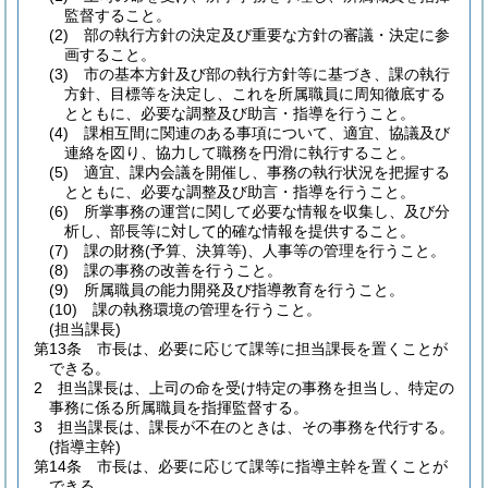
監督すること。
(2)
部の執行方針の決定及び重要な方針の審議・決定に参
画すること。
(3)
市の基本方針及び部の執行方針等に基づき、課の執行
方針、目標等を決定し、これを所属職員に周知徹底する
とともに、必要な調整及び助言・指導を行うこと。
(4)
課相互間に関連のある事項について、適宜、協議及び
連絡を図り、協力して職務を円滑に執行すること。
(5)
適宜、課内会議を開催し、事務の執行状況を把握する
とともに、必要な調整及び助言・指導を行うこと。
(6)
所掌事務の運営に関して必要な情報を収集し、及び分
析し、部長等に対して的確な情報を提供すること。
(7)
課の財務
(予算、決算等)
、人事等の管理を行うこと。
(8)
課の事務の改善を行うこと。
(9)
所属職員の能力開発及び指導教育を行うこと。
(10)
課の執務環境の管理を行うこと。
(担当課長)
第13条
市長は、必要に応じて課等に担当課長を置くことが
できる。
2
担当課長は、上司の命を受け特定の事務を担当し、特定の
事務に係る所属職員を指揮監督する。
3
担当課長は、課長が不在のときは、その事務を代行する。
(指導主幹)
第14条
市長は、必要に応じて課等に指導主幹を置くことが
できる。