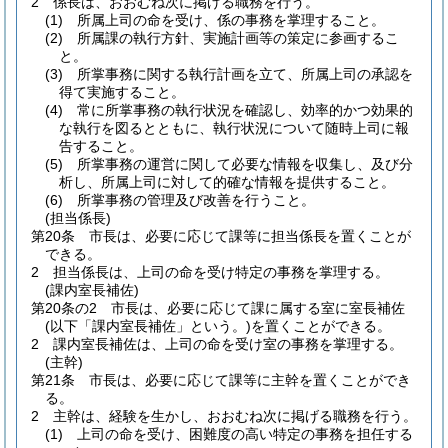
2
係長は、おおむね次に掲げる職務を行う。
(1)
所属上司の命を受け、係の事務を掌理すること。
(2)
所属課の執行方針、実施計画等の策定に参画するこ
と。
(3)
所掌事務に関する執行計画を立て、所属上司の承認を
得て実施すること。
(4)
常に所掌事務の執行状況を確認し、効率的かつ効果的
な執行を図るとともに、執行状況について随時上司に報
告すること。
(5)
所掌事務の運営に関して必要な情報を収集し、及び分
析し、所属上司に対して的確な情報を提供すること。
(6)
所掌事務の管理及び改善を行うこと。
(担当係長)
第20条
市長は、必要に応じて課等に担当係長を置くことが
できる。
2
担当係長は、上司の命を受け特定の事務を掌理する。
(課内室長補佐)
第20条の2
市長は、必要に応じて課に属する室に室長補佐
(以下「課内室長補佐」という。)
を置くことができる。
2
課内室長補佐は、上司の命を受け室の事務を掌理する。
(主幹)
第21条
市長は、必要に応じて課等に主幹を置くことができ
る。
2
主幹は、経験を生かし、おおむね次に掲げる職務を行う。
(1)
上司の命を受け、困難度の高い特定の事務を担任する