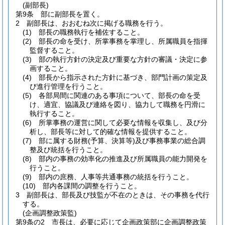
(副部長)
第9条
部に副部長を置く。
2
副部長は、おおむね次に掲げる職務を行う。
(1)
部長の職務執行を補佐すること。
(2)
部長の命を受け、所掌事務を掌理し、所属職員を指揮
監督すること。
(3)
部の執行方針の決定及び重要な方針の審議・決定に参
画すること。
(4)
部長から指示された方針に基づき、部門計画の策定及
び進行管理を行うこと。
(5)
各部局間に関連のある事項について、部長の命を受
け、適宜、協議及び連絡を図り、協力して職務を円滑に
執行すること。
(6)
所掌事務の運営に関して必要な情報を収集し、及び分
析し、部長等に対して的確な情報を提供すること。
(7)
部に属する財務
(予算、決算等)
及び事務事業の総合調
整及び統括を行うこと。
(8)
部内の事務の効率化の推進及び所属職員の能力開発を
行うこと。
(9)
部内の庶務、人事等共通事務の統括を行うこと。
(10)
部内各課間の調整を行うこと。
3
副部長は、部長及び技監が不在のときは、その事務を代行
する。
(企画調整政策監)
第9条の2
市長は、必要に応じて企画政策部に企画調整政策