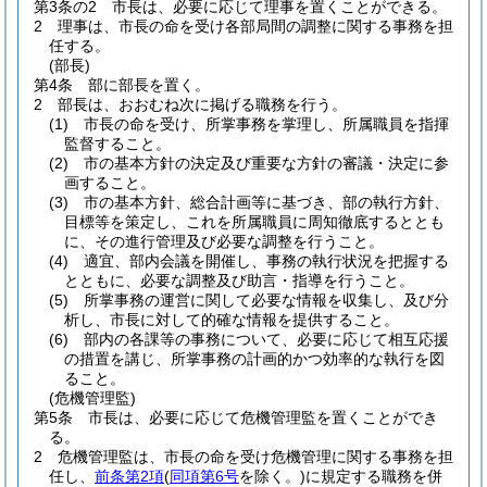
第3条の2
市長は、必要に応じて理事を置くことができる。
2
理事は、市長の命を受け各部局間の調整に関する事務を担
任する。
(部長)
第4条
部に部長を置く。
2
部長は、おおむね次に掲げる職務を行う。
(1)
市長の命を受け、所掌事務を掌理し、所属職員を指揮
監督すること。
(2)
市の基本方針の決定及び重要な方針の審議・決定に参
画すること。
(3)
市の基本方針、総合計画等に基づき、部の執行方針、
目標等を策定し、これを所属職員に周知徹底するととも
に、その進行管理及び必要な調整を行うこと。
(4)
適宜、部内会議を開催し、事務の執行状況を把握する
とともに、必要な調整及び助言・指導を行うこと。
(5)
所掌事務の運営に関して必要な情報を収集し、及び分
析し、市長に対して的確な情報を提供すること。
(6)
部内の各課等の事務について、必要に応じて相互応援
の措置を講じ、所掌事務の計画的かつ効率的な執行を図
ること。
(危機管理監)
第5条
市長は、必要に応じて危機管理監を置くことができ
る。
2
危機管理監は、市長の命を受け危機管理に関する事務を担
任し、
前条第2項
(
同項第6号
を除く。)
に規定する職務を併