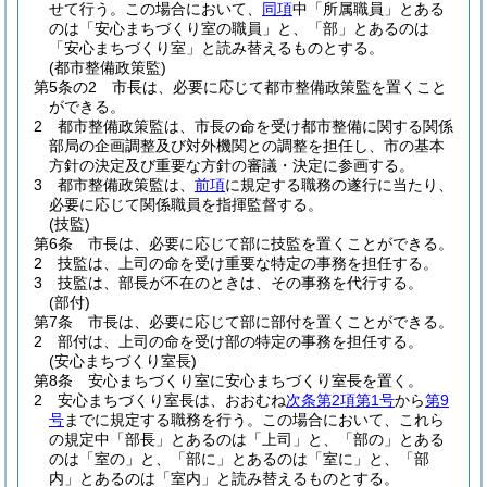
せて行う。
この場合において、
同項
中「所属職員」とある
のは「安心まちづくり室の職員」と、「部」とあるのは
「安心まちづくり室」と読み替えるものとする。
(都市整備政策監)
第5条の2
市長は、必要に応じて都市整備政策監を置くこと
ができる。
2
都市整備政策監は、市長の命を受け都市整備に関する関係
部局の企画調整及び対外機関との調整を担任し、市の基本
方針の決定及び重要な方針の審議・決定に参画する。
3
都市整備政策監は、
前項
に規定する職務の遂行に当たり、
必要に応じて関係職員を指揮監督する。
(技監)
第6条
市長は、必要に応じて部に技監を置くことができる。
2
技監は、上司の命を受け重要な特定の事務を担任する。
3
技監は、部長が不在のときは、その事務を代行する。
(部付)
第7条
市長は、必要に応じて部に部付を置くことができる。
2
部付は、上司の命を受け部の特定の事務を担任する。
(安心まちづくり室長)
第8条
安心まちづくり室に安心まちづくり室長を置く。
2
安心まちづくり室長は、おおむね
次条第2項第1号
から
第9
号
までに規定する職務を行う。
この場合において、これら
の規定中「部長」とあるのは「上司」と、「部の」とある
のは「室の」と、「部に」とあるのは「室に」と、「部
内」とあるのは「室内」と読み替えるものとする。