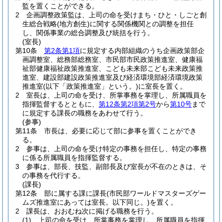
監を置くことができる。
2
企画調整政策監は、上司の命を受けまち・ひと・しごと創
生総合戦略
(地方創生)
に関する関係機関との調整を担任
し、関係事業の総合調整及び統括を行う。
(室長)
第10条
第2条第1項
に規定する内部組織のうち企画政策部企
画調整室、総務部総務室、市民部市民政策推進室、健康福
祉部健康福祉政策推進室、こども未来部こども未来政策推
進室、建設部建設政策推進室及び経済環境部経済環境政策
推進室
(以下「政策推進室」という。)
に室長を置く。
2
室長は、上司の命を受け、所掌事務を掌理し、所属職員を
指揮監督するとともに、
第12条第2項第2号
から
第10号
まで
に規定する課長の職務をあわせて行う。
(参事)
第11条
市長は、必要に応じて部に参事を置くことができ
る。
2
参事は、上司の命を受け特定の事務を担任し、特定の事務
に係る所属職員を指揮監督する。
3
参事は、部長、技監、副部長及び室長が不在のときは、そ
の事務を代行する。
(課長)
第12条
部に属する課に課長
(市民部ワールドマスターズゲー
ムズ推進室にあっては室長。以下同じ。)
を置く。
2
課長は、おおむね次に掲げる職務を行う。
(1)
上司の命を受け、所掌事務を掌理し、所属職員を指揮