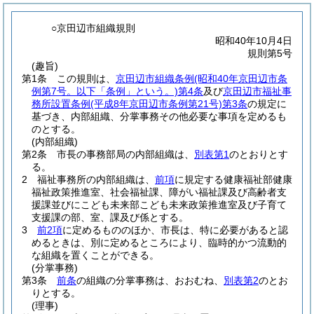
○京田辺市組織規則
昭和40年10月4日
規則第5号
(趣旨)
第1条
この規則は、
京田辺市組織条例
(昭和40年京田辺市条
例第7号。以下「条例」という。)
第4条
及び
京田辺市福祉事
務所設置条例
(平成8年京田辺市条例第21号)
第3条
の規定に
基づき、内部組織、分掌事務その他必要な事項を定めるも
のとする。
(内部組織)
第2条
市長の事務部局の内部組織は、
別表第1
のとおりとす
る。
2
福祉事務所の内部組織は、
前項
に規定する健康福祉部健康
福祉政策推進室、社会福祉課、障がい福祉課及び高齢者支
援課並びにこども未来部こども未来政策推進室及び子育て
支援課の部、室、課及び係とする。
3
前2項
に定めるもののほか、市長は、特に必要があると認
めるときは、別に定めるところにより、臨時的かつ流動的
な組織を置くことができる。
(分掌事務)
第3条
前条
の組織の分掌事務は、おおむね、
別表第2
のとお
りとする。
(理事)