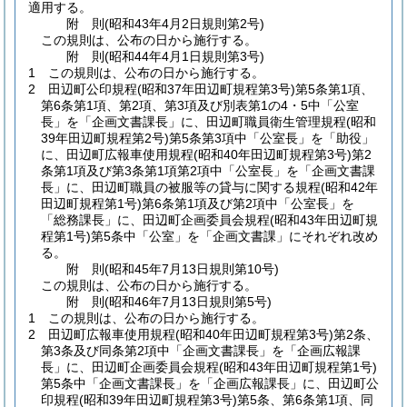
適用する。
附
則
(昭和43年4月2日
規則第2号)
この規則は、公布の日から施行する。
附
則
(昭和44年4月1日
規則第3号)
1
この規則は、公布の日から施行する。
2
田辺町公印規程
(昭和37年田辺町規程第3号)
第5条第1項、
第6条第1項、第2項、第3項及び別表第1の4・5中「公室
長」を「企画文書課長」に、田辺町職員衛生管理規程
(昭和
39年田辺町規程第2号)
第5条第3項中「公室長」を「助役」
に、田辺町広報車使用規程
(昭和40年田辺町規程第3号)
第2
条第1項及び第3条第1項第2項中「公室長」を「企画文書課
長」に、田辺町職員の被服等の貸与に関する規程
(昭和42年
田辺町規程第1号)
第6条第1項及び第2項中「公室長」を
「総務課長」に、田辺町企画委員会規程
(昭和43年田辺町規
程第1号)
第5条中「公室」を「企画文書課」にそれぞれ改め
る。
附
則
(昭和45年7月13日
規則第10号)
この規則は、公布の日から施行する。
附
則
(昭和46年7月13日
規則第5号)
1
この規則は、公布の日から施行する。
2
田辺町広報車使用規程
(昭和40年田辺町規程第3号)
第2条、
第3条及び同条第2項中「企画文書課長」を「企画広報課
長」に、田辺町企画委員会規程
(昭和43年田辺町規程第1号)
第5条中「企画文書課長」を「企画広報課長」に、田辺町公
印規程
(昭和39年田辺町規程第3号)
第5条、第6条第1項、同