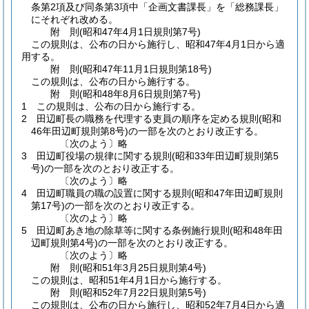
条第2項及び同条第3項中「企画文書課長」を「総務課長」
にそれぞれ改める。
附
則
(昭和47年4月1日
規則第7号)
この規則は、公布の日から施行し、昭和47年4月1日から適
用する。
附
則
(昭和47年11月1日
規則第18号)
この規則は、公布の日から施行する。
附
則
(昭和48年8月6日
規則第7号)
1
この規則は、公布の日から施行する。
2
田辺町長の職務を代理する吏員の順序を定める規則
(昭和
46年田辺町規則第8号)
の一部を次のとおり改正する。
〔次のよう〕略
3
田辺町役場の規律に関する規則
(昭和33年田辺町規則第5
号)
の一部を次のとおり改正する。
〔次のよう〕略
4
田辺町職員の職の設置に関する規則
(昭和47年田辺町規則
第17号)
の一部を次のとおり改正する。
〔次のよう〕略
5
田辺町あき地の除草等に関する条例施行規則
(昭和48年田
辺町規則第4号)
の一部を次のとおり改正する。
〔次のよう〕略
附
則
(昭和51年3月25日
規則第4号)
この規則は、昭和51年4月1日から施行する。
附
則
(昭和52年7月22日
規則第5号)
この規則は、公布の日から施行し、昭和52年7月4日から適