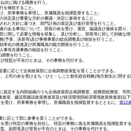
むね次に掲げる職務を行う。
行を補佐すること。
け、所掌事務を掌理し、所属職員を指揮監督すること。
の決定及び重要な方針の審議・決定に参画すること。
された方針に基づき、部門計画の策定及び進行管理を行うこと。
連のある事項について、部長の命を受け、適宜、協議及び連絡を図り、
営に関して必要な情報を収集し、及び分析し、部長等に対して的確な情
務
(予算、決算等)
及び事務事業の総合調整及び統括を行うこと。
効率化の推進及び所属職員の能力開発を行うこと。
人事等共通事務の統括を行うこと。
の調整を行うこと。
及び技監が不在のときは、その事務を代行する。
必要に応じて企画政策部に企画調整政策監を置くことができる。
は、上司の命を受けまち・ひと・しごと創生総合戦略
(地方創生)
に関する
に規定する内部組織のうち企画政策部企画調整室、総務部総務室、市民
推進室、建設部建設政策推進室及び経済環境部経済環境政策推進室
(以
命を受け、所掌事務を掌理し、所属職員を指揮監督するとともに、
第12
要に応じて部に参事を置くことができる。
命を受け特定の事務を担任し、特定の事務に係る所属職員を指揮監督す
技監、副部長及び室長が不在のときは、その事務を代行する。