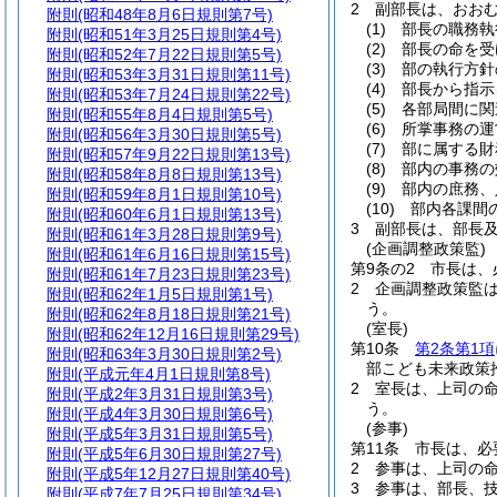
2
副部長は、おお
附則
(昭和48年8月6日規則第7号)
(1)
部長の職務執
附則
(昭和51年3月25日規則第4号)
(2)
部長の命を受
附則
(昭和52年7月22日規則第5号)
(3)
部の執行方針
附則
(昭和53年3月31日規則第11号)
(4)
部長から指示
附則
(昭和53年7月24日規則第22号)
(5)
各部局間に関
附則
(昭和55年8月4日規則第5号)
(6)
所掌事務の運
附則
(昭和56年3月30日規則第5号)
(7)
部に属する財
附則
(昭和57年9月22日規則第13号)
(8)
部内の事務の
附則
(昭和58年8月8日規則第13号)
(9)
部内の庶務、
附則
(昭和59年8月1日規則第10号)
(10)
部内各課間
附則
(昭和60年6月1日規則第13号)
3
副部長は、部長
附則
(昭和61年3月28日規則第9号)
(企画調整政策監)
附則
(昭和61年6月16日規則第15号)
第9条の2
市長は、
附則
(昭和61年7月23日規則第23号)
2
企画調整政策監
附則
(昭和62年1月5日規則第1号)
う。
附則
(昭和62年8月18日規則第21号)
(室長)
附則
(昭和62年12月16日規則第29号)
第10条
第2条第1項
附則
(昭和63年3月30日規則第2号)
部こども未来政策
附則
(平成元年4月1日規則第8号)
2
室長は、上司の
附則
(平成2年3月31日規則第3号)
う。
附則
(平成4年3月30日規則第6号)
(参事)
附則
(平成5年3月31日規則第5号)
第11条
市長は、必
附則
(平成5年6月30日規則第27号)
2
参事は、上司の
附則
(平成5年12月27日規則第40号)
3
参事は、部長、
附則
(平成7年7月25日規則第34号)