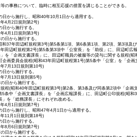
課等の事務について、臨時に相互応援の措置を講じることができる。
日から施行し、昭和40年10月1日から適用する。
3年4月2日
規則第2号)
の日から施行する。
4年4月1日
規則第3号)
布の日から施行する。
昭和37年田辺町規程第3号)
第5条第1項、第6条第1項、第2項、第3項及
9年田辺町規程第2号)
第5条第3項中「公室長」を「助役」に、田辺町広
長」を「企画文書課長」に、田辺町職員の被服等の貸与に関する規程
(昭
町企画委員会規程
(昭和43年田辺町規程第1号)
第5条中「公室」を「企画
5年7月13日
規則第10号)
の日から施行する。
6年7月13日
規則第5号)
布の日から施行する。
用規程
(昭和40年田辺町規程第3号)
第2条、第3条及び同条第2項中「企
第5条中「企画文書課長」を「企画広報課長」に、田辺町公印規程
(昭和
長」を「総務課長」にそれぞれ改める。
7年4月1日
規則第7号)
の日から施行し、昭和47年4月1日から適用する。
7年11月1日
規則第18号)
の日から施行する。
8年8月6日
規則第7号)
布の日から施行する。