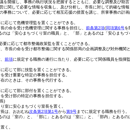
議を開催し、事務の執行状況を把握するとともに、必要な調整及び助言
営に関して必要な情報を収集し、及び分析し、市長に対して的確な情報
の事務について、必要に応じて相互応援の措置を講じ、所掌事務の計画
要に応じて危機管理監を置くことができる。
市長の命を受け危機管理に関する事務を担任し、
前条第2項
(
同項第6号
を
るのは「安心まちづくり室の職員」と、「部」とあるのは「安心まちづ
必要に応じて都市整備政策監を置くことができる。
は、市長の命を受け都市整備に関する関係部局の企画調整及び対外機関
は、
前項
に規定する職務の遂行に当たり、必要に応じて関係職員を指揮
要に応じて部に技監を置くことができる。
命を受け重要な特定の事務を担任する。
不在のときは、その事務を代行する。
要に応じて部に部付を置くことができる。
命を受け部の特定の事務を担任する。
長)
くり室に安心まちづくり室長を置く。
室長は、おおむね
次条第2項第1号
から
第9号
までに規定する職務を行う。
るのは「室の」と、「部に」とあるのは「室に」と、「部内」とあるの
を置く。