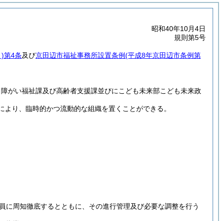
昭和40年10月4日
規則第5号
)
第4条
及び
京田辺市福祉事務所設置条例
(平成8年京田辺市条例第
、障がい福祉課及び高齢者支援課並びにこども未来部こども未来政
により、臨時的かつ流動的な組織を置くことができる。
員に周知徹底するとともに、その進行管理及び必要な調整を行う