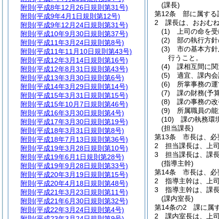
(課長)
附則
(平成8年12月26日規則第31号)
第12条
部に属する
附則
(平成9年4月1日規則第12号)
2
課長は、おおむ
附則
(平成9年12月24日規則第31号)
(1)
上司の命を受
附則
(平成10年9月30日規則第37号)
(2)
部の執行方針
附則
(平成11年3月24日規則第8号)
(3)
市の基本方針
附則
(平成11年11月10日規則第43号)
行うこと。
附則
(平成12年3月14日規則第16号)
(4)
課相互間に関
附則
(平成12年8月31日規則第43号)
(5)
適宜、課内会
附則
(平成13年3月30日規則第6号)
(6)
所掌事務の運
附則
(平成14年3月29日規則第14号)
(7)
課の財務
(予
附則
(平成15年3月31日規則第15号)
(8)
課の事務の改
附則
(平成15年10月7日規則第46号)
(9)
所属職員の能
附則
(平成16年3月30日規則第4号)
(10)
課の執務環
附則
(平成17年3月30日規則第19号)
(担当課長)
附則
(平成18年3月31日規則第8号)
第13条
市長は、必
附則
(平成18年7月13日規則第36号)
2
担当課長は、上
附則
(平成19年3月28日規則第10号)
3
担当課長は、課
附則
(平成19年6月1日規則第28号)
(指導主幹)
附則
(平成19年9月28日規則第33号)
第14条
市長は、必
附則
(平成20年3月19日規則第15号)
2
指導主幹は、上
附則
(平成20年4月18日規則第48号)
3
指導主幹は、課
附則
(平成21年3月23日規則第11号)
(課内室長)
附則
(平成21年6月30日規則第32号)
第14条の2
課に属
附則
(平成22年3月24日規則第4号)
2
課内室長は、上
附則
(平成23年3月24日規則第9号)