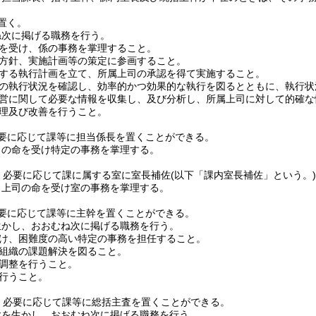
置く。
ね次に掲げる職務を行う。
を受け、係の事務を掌理すること。
方針、実施計画等の策定に参画すること。
する執行計画を立て、所属上司の承認を得て実施すること。
の執行状況を確認し、効率的かつ効果的な執行を図るとともに、執行状
営に関して必要な情報を収集し、及び分析し、所属上司に対して的確な
理及び改善を行うこと。
要に応じて課等に担当係長を置くことができる。
司の命を受け特定の事務を掌理する。
、必要に応じて課に属する室に室長補佐
(以下「課内室長補佐」という。)
、上司の命を受け室の事務を掌理する。
要に応じて課等に主幹を置くことができる。
生かし、おおむね次に掲げる職務を行う。
け、困難度の高い特定の事務を担任すること。
組織の課題解決を図ること。
調整を行うこと。
行うこと。
、必要に応じて課等に総括主査を置くことができる。
験を生かし、おおむね次に掲げる職務を行う。