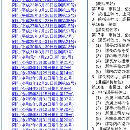
(統括主幹)
附則
(平成23年5月25日規則第35号)
第15条
市長は、必
附則
(平成24年3月15日規則第12号)
2
統括主幹は、上
附則
(平成25年3月26日規則第12号)
3
統括主幹は、課
附則
(平成26年3月28日規則第35号)
第16条
削除
附則
(平成27年3月31日規則第15号)
(課長補佐等)
附則
(平成27年7月22日規則第57号)
第17条
市長は、必
附則
(平成28年3月18日規則第7号)
2
課長補佐は、お
附則
(平成29年3月31日規則第21号)
(1)
課長の職務遂
附則
(平成30年3月30日規則第13号)
(2)
課長の命を受
附則
(平成31年3月27日規則第3号)
(3)
課の執行方針
附則
(令和元年7月23日規則第5号)
(4)
課長から指示
附則
(令和2年3月30日規則第21号)
(5)
所掌事務の運
附則
(令和3年1月29日規則第2号)
(6)
課内の協力体
附則
(令和3年3月29日規則第14号)
3
課長補佐は、課
附則
(令和3年3月31日規則第21号)
(担当課長補佐)
附則
(令和3年12月28日規則第52号)
第18条
市長は、必
附則
(令和4年3月11日規則第9号)
2
担当課長補佐は
附則
(令和5年3月15日規則第17号)
(1)
所属上司の職
附則
(令和5年3月31日規則第37号)
(2)
所属上司の命
附則
(令和5年5月24日規則第60号)
(3)
課等の執行方
附則
(令和5年7月12日規則第70号)
(4)
所属上司から
附則
(令和6年3月29日規則第28号)
(5)
所掌事務の運
附則
(令和7年3月31日規則第20号)
(6)
課等内の協力
附則
(令和7年4月30日規則第36号)
3
担当課長補佐は