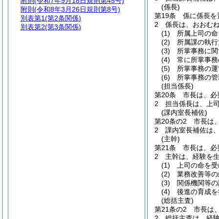
附則
(令和7年9月18日規則第45号)
(係長)
附則
(令和8年3月26日規則第8号)
第19条
係に係長を
別表第1
(第2条関係)
2
係長は、おおむ
別表第2
(第3条関係)
(1)
所属上司の命
(2)
所属課の執行
(3)
所掌事務に関
(4)
常に所掌事務
(5)
所掌事務の運
(6)
所掌事務の管
(担当係長)
第20条
市長は、必
2
担当係長は、上
(課内室長補佐)
第20条の2
市長は
2
課内室長補佐は
(主幹)
第21条
市長は、必
2
主幹は、経験を
(1)
上司の命を受
(2)
業務改善等の
(3)
関係機関等の
(4)
後進の育成を
(総括主査)
第21条の2
市長は
2
総括主査は、経