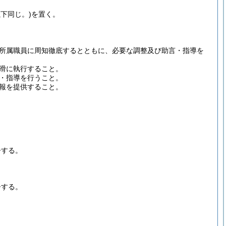
下同じ。)
を置く。
所属職員に周知徹底するとともに、必要な調整及び助言・指導を
滑に執行すること。
・指導を行うこと。
報を提供すること。
督する。
督する。