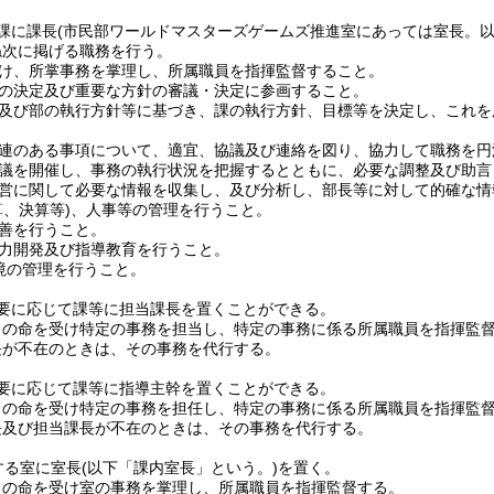
課に課長
(市民部ワールドマスターズゲームズ推進室にあっては室長。以
ね次に掲げる職務を行う。
け、所掌事務を掌理し、所属職員を指揮監督すること。
の決定及び重要な方針の審議・決定に参画すること。
及び部の執行方針等に基づき、課の執行方針、目標等を決定し、これを
連のある事項について、適宜、協議及び連絡を図り、協力して職務を円
議を開催し、事務の執行状況を把握するとともに、必要な調整及び助言
営に関して必要な情報を収集し、及び分析し、部長等に対して的確な情
算、決算等)
、人事等の管理を行うこと。
善を行うこと。
力開発及び指導教育を行うこと。
境の管理を行うこと。
要に応じて課等に担当課長を置くことができる。
司の命を受け特定の事務を担当し、特定の事務に係る所属職員を指揮監
長が不在のときは、その事務を代行する。
要に応じて課等に指導主幹を置くことができる。
司の命を受け特定の事務を担任し、特定の事務に係る所属職員を指揮監
長及び担当課長が不在のときは、その事務を代行する。
する室に室長
(以下「課内室長」という。)
を置く。
司の命を受け室の事務を掌理し、所属職員を指揮監督する。