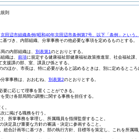
織規則
、
京田辺市組織条例
(昭和40年京田辺市条例第7号。以下「条例」という。
に基づき、内部組織、分掌事務その他必要な事項を定めるものとする。
部局の内部組織は、
別表第1
のとおりとする。
部組織は、
前項
に規定する健康福祉部健康福祉政策推進室、社会福祉課
て支援課の部、室、課及び係とする。
ののほか、市長は、特に必要があると認めるときは、別に定めるところ
の分掌事務は、おおむね、
別表第2
のとおりとする。
必要に応じて理事を置くことができる。
命を受け各部局間の調整に関する事務を担任する。
置く。
ね次に掲げる職務を行う。
け、所掌事務を掌理し、所属職員を指揮監督すること。
の決定及び重要な方針の審議・決定に参画すること。
、総合計画等に基づき、部の執行方針、目標等を策定し、これを所属職