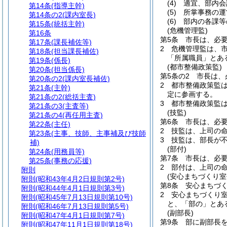
(4)
適宜、部内会
第14条
(指導主幹)
(5)
所掌事務の運
第14条の2
(課内室長)
(6)
部内の各課等
第15条
(統括主幹)
(危機管理監)
第16条
第5条
市長は、必
第17条
(課長補佐等)
2
危機管理監は、
第18条
(担当課長補佐)
「所属職員」とあ
第19条
(係長)
(都市整備政策監)
第20条
(担当係長)
第5条の2
市長は、
第20条の2
(課内室長補佐)
2
都市整備政策監
第21条
(主幹)
定に参画する。
第21条の2
(総括主査)
3
都市整備政策監
第21条の3
(主査等)
(技監)
第21条の4
(再任用主査)
第6条
市長は、必
第22条
(主任)
2
技監は、上司の
第23条
(主事、技師、主事補及び技師
3
技監は、部長が
補)
(部付)
第24条
(用務員等)
第7条
市長は、必
第25条
(事務の応援)
2
部付は、上司の
附則
(安心まちづくり室
附則
(昭和43年4月2日規則第2号)
第8条
安心まちづ
附則
(昭和44年4月1日規則第3号)
2
安心まちづくり
附則
(昭和45年7月13日規則第10号)
と、「部の」とあ
附則
(昭和46年7月13日規則第5号)
(副部長)
附則
(昭和47年4月1日規則第7号)
第9条
部に副部長
附則
(昭和47年11月1日規則第18号)