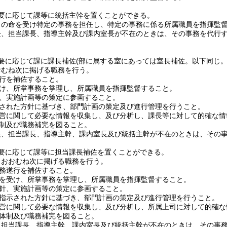
要に応じて課等に統括主幹を置くことができる。
司の命を受け特定の事務を担任し、特定の事務に係る所属職員を指揮監
長、担当課長、指導主幹及び課内室長が不在のときは、その事務を代行
要に応じて課に課長補佐
(部に属する室にあっては室長補佐。以下同じ。
おむね次に掲げる職務を行う。
行を補佐すること。
け、所掌事務を掌理し、所属職員を指揮監督すること。
、実施計画等の策定に参画すること。
された方針に基づき、部門計画の策定及び進行管理を行うこと。
営に関して必要な情報を収集し、及び分析し、課長等に対して的確な情
制及び職務補完を図ること。
長、担当課長、指導主幹、課内室長及び統括主幹が不在のときは、その
要に応じて課等に担当課長補佐を置くことができる。
、おおむね次に掲げる職務を行う。
務遂行を補佐すること。
を受け、所掌事務を掌理し、所属職員を指揮監督すること。
針、実施計画等の策定に参画すること。
指示された方針に基づき、部門計画の策定及び進行管理を行うこと。
営に関して必要な情報を収集し、及び分析し、所属上司に対して的確な
体制及び職務補完を図ること。
、担当課長、指導主幹、課内室長及び統括主幹が不在のときは、その事