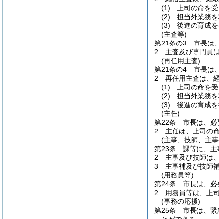
(1)
上司の命を受
(2)
担当外業務を
(3)
後進の育成を
(主査等)
第21条の3
市長は
2
主査及び専門員
(再任用主査)
第21条の4
市長は
2
再任用主査は、
(1)
上司の命を受
(2)
担当外業務を
(3)
後進の育成を
(主任)
第22条
市長は、必
2
主任は、上司の
(主事、技師、主事
第23条
課等に、主
2
主事及び技師は
3
主事補及び技師
(用務員等)
第24条
市長は、必
2
用務員等は、上
(事務の応援)
第25条
市長は、緊