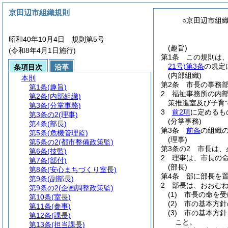
京田辺市組織規則
○京田辺市組
昭和40年10月4日 規則第5号
(趣旨)
(令和8年4月1日施行)
第1条
この規則は
21号)
第3条
の規定
条項目次
沿革
(内部組織)
本則
第2条
市長の事務
第1条
(趣旨)
2
福祉事務所の内
第2条
(内部組織)
策推進室及び子育
第3条
(分掌事務)
3
前2項
に定めるも
第3条の2
(理事)
(分掌事務)
第4条
(部長)
第3条
前条
の組織
第5条
(危機管理監)
(理事)
第5条の2
(都市整備政策監)
第3条の2
市長は、
第6条
(技監)
2
理事は、市長の
第7条
(部付)
(部長)
第8条
(安心まちづくり室長)
第4条
部に部長を
第9条
(副部長)
2
部長は、おおむ
第9条の2
(企画調整政策監)
(1)
市長の命を受
第10条
(室長)
(2)
市の基本方針
第11条
(参事)
(3)
市の基本方針
第12条
(課長)
こと。
第13条
(担当課長)