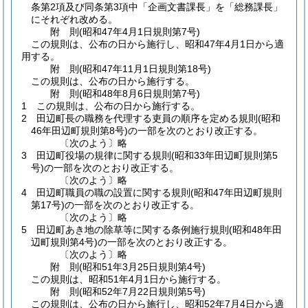
条第2項及び同条第3項中「企画文書課長」を「総務課長」
にそれぞれ改める。
附
則
(昭和47年4月1日
規則第7号)
この規則は、公布の日から施行し、昭和47年4月1日から適
用する。
附
則
(昭和47年11月1日
規則第18号)
この規則は、公布の日から施行する。
附
則
(昭和48年8月6日
規則第7号)
1
この規則は、公布の日から施行する。
2
田辺町長の職務を代理する吏員の順序を定める規則
(昭和
46年田辺町規則第8号)
の一部を次のとおり改正する。
〔次のよう〕略
3
田辺町役場の規律に関する規則
(昭和33年田辺町規則第5
号)
の一部を次のとおり改正する。
〔次のよう〕略
4
田辺町職員の職の設置に関する規則
(昭和47年田辺町規則
第17号)
の一部を次のとおり改正する。
〔次のよう〕略
5
田辺町あき地の除草等に関する条例施行規則
(昭和48年田
辺町規則第4号)
の一部を次のとおり改正する。
〔次のよう〕略
附
則
(昭和51年3月25日
規則第4号)
この規則は、昭和51年4月1日から施行する。
附
則
(昭和52年7月22日
規則第5号)
この規則は、公布の日から施行し、昭和52年7月4日から適