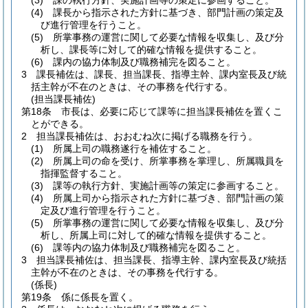
(3)
課の執行方針、実施計画等の策定に参画すること。
(4)
課長から指示された方針に基づき、部門計画の策定及
び進行管理を行うこと。
(5)
所掌事務の運営に関して必要な情報を収集し、及び分
析し、課長等に対して的確な情報を提供すること。
(6)
課内の協力体制及び職務補完を図ること。
3
課長補佐は、課長、担当課長、指導主幹、課内室長及び統
括主幹が不在のときは、その事務を代行する。
(担当課長補佐)
第18条
市長は、必要に応じて課等に担当課長補佐を置くこ
とができる。
2
担当課長補佐は、おおむね次に掲げる職務を行う。
(1)
所属上司の職務遂行を補佐すること。
(2)
所属上司の命を受け、所掌事務を掌理し、所属職員を
指揮監督すること。
(3)
課等の執行方針、実施計画等の策定に参画すること。
(4)
所属上司から指示された方針に基づき、部門計画の策
定及び進行管理を行うこと。
(5)
所掌事務の運営に関して必要な情報を収集し、及び分
析し、所属上司に対して的確な情報を提供すること。
(6)
課等内の協力体制及び職務補完を図ること。
3
担当課長補佐は、担当課長、指導主幹、課内室長及び統括
主幹が不在のときは、その事務を代行する。
(係長)
第19条
係に係長を置く。