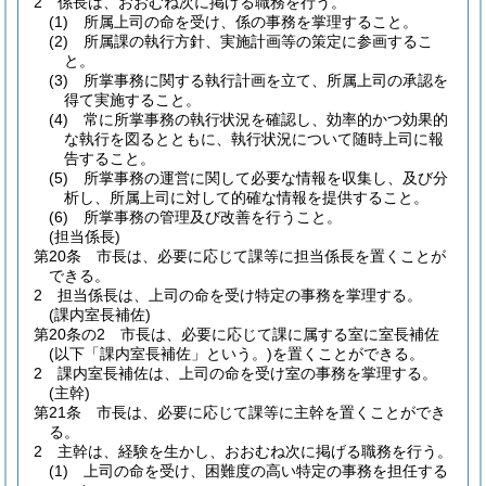
2
係長は、おおむね次に掲げる職務を行う。
(1)
所属上司の命を受け、係の事務を掌理すること。
(2)
所属課の執行方針、実施計画等の策定に参画するこ
と。
(3)
所掌事務に関する執行計画を立て、所属上司の承認を
得て実施すること。
(4)
常に所掌事務の執行状況を確認し、効率的かつ効果的
な執行を図るとともに、執行状況について随時上司に報
告すること。
(5)
所掌事務の運営に関して必要な情報を収集し、及び分
析し、所属上司に対して的確な情報を提供すること。
(6)
所掌事務の管理及び改善を行うこと。
(担当係長)
第20条
市長は、必要に応じて課等に担当係長を置くことが
できる。
2
担当係長は、上司の命を受け特定の事務を掌理する。
(課内室長補佐)
第20条の2
市長は、必要に応じて課に属する室に室長補佐
(以下「課内室長補佐」という。)
を置くことができる。
2
課内室長補佐は、上司の命を受け室の事務を掌理する。
(主幹)
第21条
市長は、必要に応じて課等に主幹を置くことができ
る。
2
主幹は、経験を生かし、おおむね次に掲げる職務を行う。
(1)
上司の命を受け、困難度の高い特定の事務を担任する