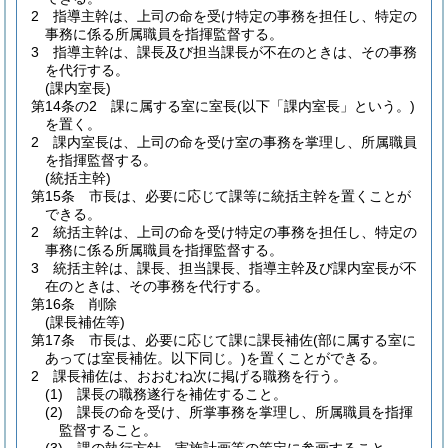
2
指導主幹は、上司の命を受け特定の事務を担任し、特定の
事務に係る所属職員を指揮監督する。
3
指導主幹は、課長及び担当課長が不在のときは、その事務
を代行する。
(課内室長)
第14条の2
課に属する室に室長
(以下「課内室長」という。)
を置く。
2
課内室長は、上司の命を受け室の事務を掌理し、所属職員
を指揮監督する。
(統括主幹)
第15条
市長は、必要に応じて課等に統括主幹を置くことが
できる。
2
統括主幹は、上司の命を受け特定の事務を担任し、特定の
事務に係る所属職員を指揮監督する。
3
統括主幹は、課長、担当課長、指導主幹及び課内室長が不
在のときは、その事務を代行する。
第16条
削除
(課長補佐等)
第17条
市長は、必要に応じて課に課長補佐
(部に属する室に
あっては室長補佐。以下同じ。)
を置くことができる。
2
課長補佐は、おおむね次に掲げる職務を行う。
(1)
課長の職務遂行を補佐すること。
(2)
課長の命を受け、所掌事務を掌理し、所属職員を指揮
監督すること。