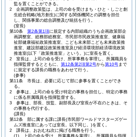
監を置くことができる。
2
企画調整政策監は、上司の命を受けまち・ひと・しごと創
生総合戦略
(地方創生)
に関する関係機関との調整を担任
し、関係事業の総合調整及び統括を行う。
(室長)
第10条
第2条第1項
に規定する内部組織のうち企画政策部企
画調整室、総務部総務室、市民部市民政策推進室、健康福
祉部健康福祉政策推進室、こども未来部こども未来政策推
進室、建設部建設政策推進室及び経済環境部経済環境政策
推進室
(以下「政策推進室」という。)
に室長を置く。
2
室長は、上司の命を受け、所掌事務を掌理し、所属職員を
指揮監督するとともに、
第12条第2項第2号
から
第10号
まで
に規定する課長の職務をあわせて行う。
(参事)
第11条
市長は、必要に応じて部に参事を置くことができ
る。
2
参事は、上司の命を受け特定の事務を担任し、特定の事務
に係る所属職員を指揮監督する。
3
参事は、部長、技監、副部長及び室長が不在のときは、そ
の事務を代行する。
(課長)
第12条
部に属する課に課長
(市民部ワールドマスターズゲー
ムズ推進室にあっては室長。以下同じ。)
を置く。
2
課長は、おおむね次に掲げる職務を行う。
(1)
上司の命を受け、所掌事務を掌理し、所属職員を指揮