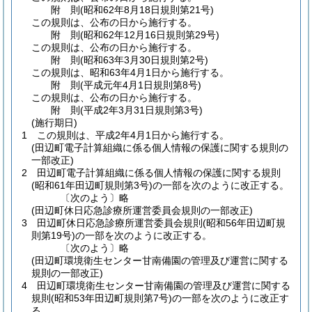
附
則
(昭和62年8月18日
規則第21号)
この規則は、公布の日から施行する。
附
則
(昭和62年12月16日
規則第29号)
この規則は、公布の日から施行する。
附
則
(昭和63年3月30日
規則第2号)
この規則は、昭和63年4月1日から施行する。
附
則
(平成元年4月1日
規則第8号)
この規則は、公布の日から施行する。
附
則
(平成2年3月31日
規則第3号)
(施行期日)
1
この規則は、平成2年4月1日から施行する。
(田辺町電子計算組織に係る個人情報の保護に関する規則の
一部改正)
2
田辺町電子計算組織に係る個人情報の保護に関する規則
(昭和61年田辺町規則第3号)
の一部を次のように改正する。
〔次のよう〕略
(田辺町休日応急診療所運営委員会規則の一部改正)
3
田辺町休日応急診療所運営委員会規則
(昭和56年田辺町規
則第19号)
の一部を次のように改正する。
〔次のよう〕略
(田辺町環境衛生センター甘南備園の管理及び運営に関する
規則の一部改正)
4
田辺町環境衛生センター甘南備園の管理及び運営に関する
規則
(昭和53年田辺町規則第7号)
の一部を次のように改正す
る。