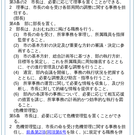
第3条の2
市長は、必要に応じて理事を置くことができる。
2
理事は、市長の命を受け各部局間の調整に関する事務を担
任する。
(部長)
第4条
部に部長を置く。
2
部長は、おおむね次に掲げる職務を行う。
(1)
市長の命を受け、所掌事務を掌理し、所属職員を指揮
監督すること。
(2)
市の基本方針の決定及び重要な方針の審議・決定に参
画すること。
(3)
市の基本方針、総合計画等に基づき、部の執行方針、
目標等を策定し、これを所属職員に周知徹底するととも
に、その進行管理及び必要な調整を行うこと。
(4)
適宜、部内会議を開催し、事務の執行状況を把握する
とともに、必要な調整及び助言・指導を行うこと。
(5)
所掌事務の運営に関して必要な情報を収集し、及び分
析し、市長に対して的確な情報を提供すること。
(6)
部内の各課等の事務について、必要に応じて相互応援
の措置を講じ、所掌事務の計画的かつ効率的な執行を図
ること。
(危機管理監)
第5条
市長は、必要に応じて危機管理監を置くことができ
る。
2
危機管理監は、市長の命を受け危機管理に関する事務を担
任し、
前条第2項
(
同項第6号
を除く。)
に規定する職務を併