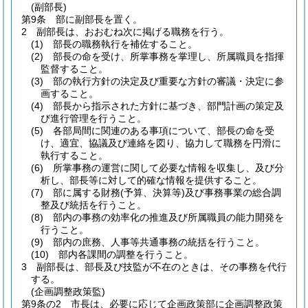
(副部長)
第9条
部に副部長を置く。
2
副部長は、おおむね次に掲げる職務を行う。
(1)
部長の職務執行を補佐すること。
(2)
部長の命を受け、所掌事務を掌理し、所属職員を指揮
監督すること。
(3)
部の執行方針の決定及び重要な方針の審議・決定に参
画すること。
(4)
部長から指示された方針に基づき、部門計画の策定及
び進行管理を行うこと。
(5)
各部局間に関連のある事項について、部長の命を受
け、適宜、協議及び連絡を図り、協力して職務を円滑に
執行すること。
(6)
所掌事務の運営に関して必要な情報を収集し、及び分
析し、部長等に対して的確な情報を提供すること。
(7)
部に属する財務
(予算、決算等)
及び事務事業の総合調
整及び統括を行うこと。
(8)
部内の事務の効率化の推進及び所属職員の能力開発を
行うこと。
(9)
部内の庶務、人事等共通事務の統括を行うこと。
(10)
部内各課間の調整を行うこと。
3
副部長は、部長及び技監が不在のときは、その事務を代行
する。
(企画調整政策監)
第9条の2
市長は、必要に応じて企画政策部に企画調整政策