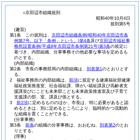
○京田辺市組織規則
昭和40年10月4日
規則第5号
(趣旨)
第1条
この規則は、
京田辺市組織条例
(昭和40年京田辺市条
例第7号。以下「条例」という。)
第4条
及び
京田辺市福祉事
務所設置条例
(平成8年京田辺市条例第21号)
第3条
の規定に
基づき、内部組織、分掌事務その他必要な事項を定めるも
のとする。
(内部組織)
第2条
市長の事務部局の内部組織は、
別表第1
のとおりとす
る。
2
福祉事務所の内部組織は、
前項
に規定する健康福祉部健康
福祉政策推進室、社会福祉課、障がい福祉課及び高齢者支
援課並びにこども未来部こども未来政策推進室及び子育て
支援課の部、室、課及び係とする。
3
前2項
に定めるもののほか、市長は、特に必要があると認
めるときは、別に定めるところにより、臨時的かつ流動的
な組織を置くことができる。
(分掌事務)
第3条
前条
の組織の分掌事務は、おおむね、
別表第2
のとお
りとする。
(理事)