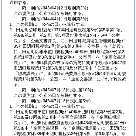
適用する。
附
則
(昭和43年4月2日
規則第2号)
この規則は、公布の日から施行する。
附
則
(昭和44年4月1日
規則第3号)
1
この規則は、公布の日から施行する。
2
田辺町公印規程
(昭和37年田辺町規程第3号)
第5条第1項、
第6条第1項、第2項、第3項及び別表第1の4・5中「公室
長」を「企画文書課長」に、田辺町職員衛生管理規程
(昭和
39年田辺町規程第2号)
第5条第3項中「公室長」を「助役」
に、田辺町広報車使用規程
(昭和40年田辺町規程第3号)
第2
条第1項及び第3条第1項第2項中「公室長」を「企画文書課
長」に、田辺町職員の被服等の貸与に関する規程
(昭和42年
田辺町規程第1号)
第6条第1項及び第2項中「公室長」を
「総務課長」に、田辺町企画委員会規程
(昭和43年田辺町規
程第1号)
第5条中「公室」を「企画文書課」にそれぞれ改め
る。
附
則
(昭和45年7月13日
規則第10号)
この規則は、公布の日から施行する。
附
則
(昭和46年7月13日
規則第5号)
1
この規則は、公布の日から施行する。
2
田辺町広報車使用規程
(昭和40年田辺町規程第3号)
第2条、
第3条及び同条第2項中「企画文書課長」を「企画広報課
長」に、田辺町企画委員会規程
(昭和43年田辺町規程第1号)
第5条中「企画文書課長」を「企画広報課長」に、田辺町公
印規程
(昭和39年田辺町規程第3号)
第5条、第6条第1項、同