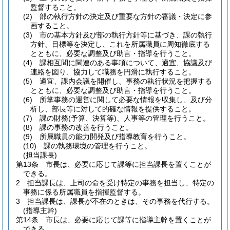
監督すること。
(2)
部の執行方針の決定及び重要な方針の審議・決定に参
画すること。
(3)
市の基本方針及び部の執行方針等に基づき、課の執行
方針、目標等を決定し、これを所属職員に周知徹底する
とともに、必要な調整及び助言・指導を行うこと。
(4)
課相互間に関連のある事項について、適宜、協議及び
連絡を図り、協力して職務を円滑に執行すること。
(5)
適宜、課内会議を開催し、事務の執行状況を把握する
とともに、必要な調整及び助言・指導を行うこと。
(6)
所掌事務の運営に関して必要な情報を収集し、及び分
析し、部長等に対して的確な情報を提供すること。
(7)
課の財務
(予算、決算等)
、人事等の管理を行うこと。
(8)
課の事務の改善を行うこと。
(9)
所属職員の能力開発及び指導教育を行うこと。
(10)
課の執務環境の管理を行うこと。
(担当課長)
第13条
市長は、必要に応じて課等に担当課長を置くことが
できる。
2
担当課長は、上司の命を受け特定の事務を担当し、特定の
事務に係る所属職員を指揮監督する。
3
担当課長は、課長が不在のときは、その事務を代行する。
(指導主幹)
第14条
市長は、必要に応じて課等に指導主幹を置くことが
できる。