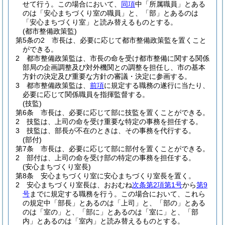
せて行う。
この場合において、
同項
中「所属職員」とある
のは「安心まちづくり室の職員」と、「部」とあるのは
「安心まちづくり室」と読み替えるものとする。
(都市整備政策監)
第5条の2
市長は、必要に応じて都市整備政策監を置くこと
ができる。
2
都市整備政策監は、市長の命を受け都市整備に関する関係
部局の企画調整及び対外機関との調整を担任し、市の基本
方針の決定及び重要な方針の審議・決定に参画する。
3
都市整備政策監は、
前項
に規定する職務の遂行に当たり、
必要に応じて関係職員を指揮監督する。
(技監)
第6条
市長は、必要に応じて部に技監を置くことができる。
2
技監は、上司の命を受け重要な特定の事務を担任する。
3
技監は、部長が不在のときは、その事務を代行する。
(部付)
第7条
市長は、必要に応じて部に部付を置くことができる。
2
部付は、上司の命を受け部の特定の事務を担任する。
(安心まちづくり室長)
第8条
安心まちづくり室に安心まちづくり室長を置く。
2
安心まちづくり室長は、おおむね
次条第2項第1号
から
第9
号
までに規定する職務を行う。
この場合において、これら
の規定中「部長」とあるのは「上司」と、「部の」とある
のは「室の」と、「部に」とあるのは「室に」と、「部
内」とあるのは「室内」と読み替えるものとする。