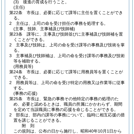
(3)
後進の育成を行うこと。
(主任)
第22条
市長は、必要に応じて課等に主任を置くことができ
る。
2
主任は、上司の命を受け担任の事務を処理する。
(主事、技師、主事補及び技師補)
第23条
課等に、主事及び技師並びに主事補及び技師補を置
くことができる。
2
主事及び技師は、上司の命を受け課等の事務及び技術を掌
る。
3
主事補及び技師補は、上司の命を受け課等の事務及び技術
等を補助する。
(用務員等)
第24条
市長は、必要に応じて課等に用務員等を置くことが
できる。
2
用務員等は、上司の命を受け特定の用務又は作業等に従事
する。
(事務の応援)
第25条
市長は、緊急の事務その他特定の事務の処理のた
め、必要と認めるときは、職員の所属にかかわらず、期間
を定めて当該職員に事務の応援を命じることができる。
2
部長は、部内の課等の事務について、臨時に相互応援の措
置を講じることができる。
附
則
この規則は、公布の日から施行し、昭和40年10月1日から