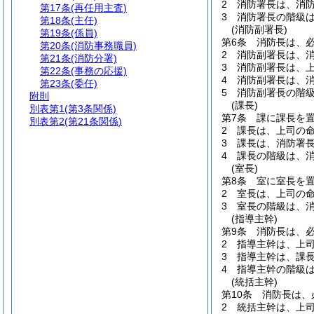
2
消防署長は、消
第17条
(再任用主査)
3
消防署長の階級
第18条
(主任)
(消防副署長)
第19条
(係員)
第6条
消防長は、
第20条
(消防事務職員)
2
消防副署長は、
第21条
(消防分署)
3
消防副署長は、
第22条
(事務の応援)
4
消防副署長は、
第23条
(委任)
5
消防副署長の階
附則
(課長)
別表第1
(第3条関係)
第7条
課に課長を
別表第2
(第21条関係)
2
課長は、上司の
3
課長は、消防署
4
課長の階級は、
(室長)
第8条
室に室長を
2
室長は、上司の
3
室長の階級は、
(指導主幹)
第9条
消防長は、
2
指導主幹は、上
3
指導主幹は、課
4
指導主幹の階級
(統括主幹)
第10条
消防長は、
2
統括主幹は、上