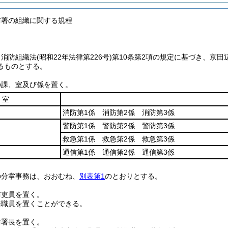
防署の組織に関する規程
、消防組織法
(昭和22年法律第226号)
第10条第2項の規定に基づき、京田
るものとする。
の課、室及び係を置く。
・室
消防第1係 消防第2係 消防第3係
警防第1係 警防第2係 警防第3係
救急第1係 救急第2係 救急第3係
通信第1係 通信第2係 通信第3係
の分掌事務は、おおむね、
別表第1
のとおりとする。
防吏員を置く。
務職員を置くことができる。
防署長を置く。