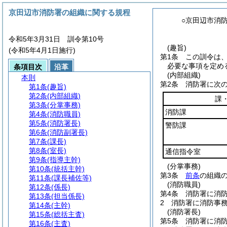
京田辺市消防署の組織に関する規程
○京田辺市消
令和5年3月31日 訓令第10号
(趣旨)
(令和5年4月1日施行)
第1条
この訓令は
必要な事項を定め
条項目次
沿革
(内部組織)
本則
第2条
消防署に次
第1条
(趣旨)
第2条
(内部組織)
課
第3条
(分掌事務)
消防課
第4条
(消防職員)
第5条
(消防署長)
警防課
第6条
(消防副署長)
第7条
(課長)
第8条
(室長)
通信指令室
第9条
(指導主幹)
(分掌事務)
第10条
(統括主幹)
第3条
前条
の組織
第11条
(課長補佐等)
(消防職員)
第12条
(係長)
第4条
消防署に消
第13条
(担当係長)
2
消防署に消防事
第14条
(主幹)
(消防署長)
第15条
(総括主査)
第5条
消防署に消
第16条
(主査)