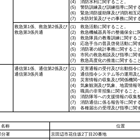
(4)
消防水利に関すること。
(5)
警防訓練及び訓練指導に関す
(6)
緊急消防援助隊及び消防相互応
(7)
水防対策及びその事務に関す
救急第1係、救急第2係及び
(1)
救急活動に関すること。
救急第3係共通
(2)
救急機械器具等の整備保全に
(3)
救急隊員の教養訓練に関する
(4)
応急手当の普及啓発活動に関
(5)
消防署の統計事務に関するこ
(6)
市民の救急相談及び指導に関
(7)
救急高度化の推進に関するこ
通信第1係、通信第2係及び
(1)
災害通報の受付及び出動指令
通信第3係共通
(2)
通信指令システム等の運用及び
(3)
災害情報の収集及び関係機関へ
(4)
気象観測及び気象、地震情報等
(5)
職員の非常招集に関すること
(6)
消防隊等への支援情報の収集整
(7)
消防通信に係る報告等に関す
(8)
各種届出の受理及び指導に関
名称
位置
部分署
京田辺市花住坂2丁目20番地