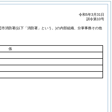
令和5年3月31日
訓令第10号
辺市消防署
(以下「消防署」という。)
の内部組織、分掌事務その他
係