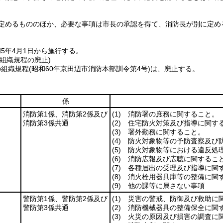
定めるもののほか、必要な事項は市長の承認を得て、消防長が別に定め
5年4月1日から施行する。
組織規程の廃止)
の組織規程
(昭和60年京田辺市消防本部訓令第4号)
は、廃止する。
係
消防第1係、消防第2係及び
(1)
消防署の庶務に関すること。
消防第3係共通
(2)
住宅防火対策及び指導に関す
(3)
署外勤務に関すること。
(4)
防火対象物等の予防査察及び防
(5)
防火対象物等における違反処
(6)
消防広報及び広聴に関するこ
(7)
各種届出の受理及び指導に関
(8)
消火栓用器具庫等の整備に関
(9)
他の課等に属さない事項
警防第1係、警防第2係及び
(1)
災害の警戒、防御及び救助に
警防第3係共通
(2)
消防機械器具の整備保全に関
(3)
火災の原因及び損害の調査に