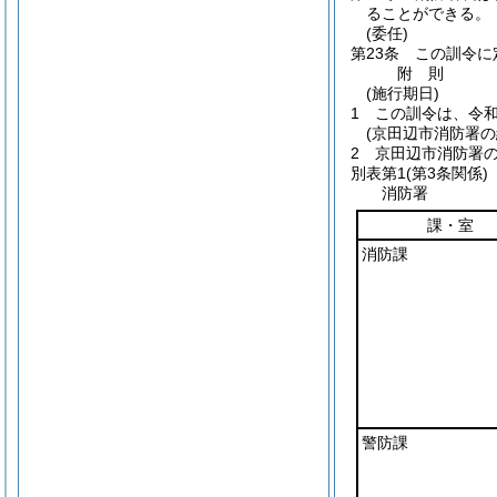
ることができる。
(委任)
第23条
この訓令に
附
則
(施行期日)
1
この訓令は、令和
(京田辺市消防署の
2
京田辺市消防署
別表第1
(第3条関係)
消防署
課・室
消防課
警防課