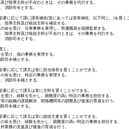
長及び指導主幹が不在のときは、その事務を代行する。
は、消防司令とする。
必要に応じて課に課長補佐
(室にあっては室長補佐。以下同じ。)
を置く
長、指導主幹及び統括主幹を補佐する。
長の命を受け、分掌事務を掌理し、所属職員を指揮監督する。
長、指導主幹及び統括主幹が不在のときは、その事務を代行する。
は、消防司令とする。
置く。
命を受け、係の事務を掌理する。
消防司令補とする。
必要に応じて課又は室に担当係長を置くことができる。
司の命を受け、特定の事務を掌理する。
は、消防司令補とする。
必要に応じて課又は室に主幹を置くことができる。
命を受け、経験を生かし、困難度の高い特定の事務を担任する。
善等の組織の課題解決、関係機関等の調整及び後進の育成を行う。
消防司令補とする。
必要に応じて課又は室に総括主査を置くことができる。
司の命を受け、経験を生かし、困難度の高い特定の事務を担任する。
当外業務の支援及び後進の育成を行う。