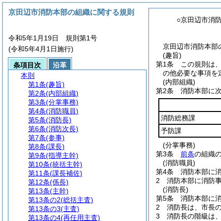
京田辺市消防本部の組織に関する規則
○京田辺市消
令和5年1月19日 規則第1号
京田辺市消防本部の
(令和5年4月1日施行)
(趣旨)
第1条
この規則は
条項目次
沿革
の他必要な事項を
本則
(内部組織)
第1条
(趣旨)
第2条
消防本部に
第2条
(内部組織)
第3条
(分掌事務)
第4条
(消防職員)
消防総務課
第5条
(消防長)
第6条
(消防次長)
予防課
第7条
(参事)
(分掌事務)
第8条
(課長)
第3条
前条
の組織
第9条
(指導主幹)
(消防職員)
第10条
(統括主幹)
第4条
消防本部に
第11条
(課長補佐)
2
消防本部に消防
第12条
(係長)
(消防長)
第13条
(主幹)
第5条
消防本部に
第13条の2
(総括主査)
2
消防長は、市長
第13条の3
(主査)
3
消防長の階級は
第13条の4
(再任用主査)