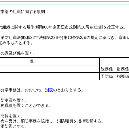
防本部の組織に関する規則
組織に関する規則(昭和60年京田辺市規則第10号)の全部を改正する。
、消防組織法
(昭和22年法律第226号)
第10条第2項の規定に基づき、京田
定めるものとする。
次の課及び係を置く。
課
総務係 財務係
予防係 指導係
の分掌事務は、おおむね、
別表
のとおりとする。
消防吏員を置く。
事務職員を置くことができる。
消防長を置く。
の命を受け、消防事務を統括し、消防職員を指揮監督する。
、消防監とする。