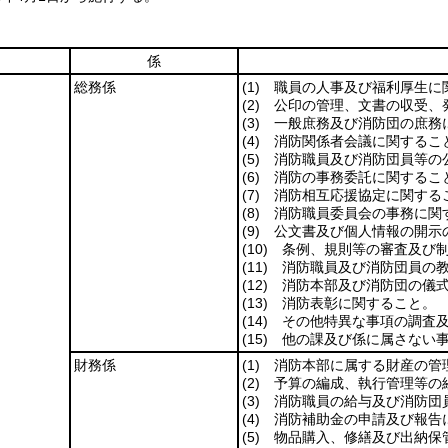
係
総務係
(1)
職員の人事及び福利厚生に
(2)
公印の管理、文書の収受、
(3)
一般庶務及び消防団の庶務
(4)
消防関係者会議に関するこ
(5)
消防職員及び消防団員等の
(6)
消防の事務委託に関するこ
(7)
消防相互応援協定に関する
(8)
消防職員委員会の事務に関
(9)
公文書及び個人情報の開示
(10)
条例、規則等の審査及び制
(11)
消防職員及び消防団員の教
(12)
消防本部及び消防団の儀式
(13)
消防表彰に関すること。
(14)
その他特異な事項の調査及
(15)
他の課及び係に属さない
財務係
(1)
消防本部に属する財産の管
(2)
予算の編成、執行管理等の
(3)
消防職員の給与及び消防団
(4)
消防補助金の申請及び報告
(5)
物品購入、修繕及び出納保