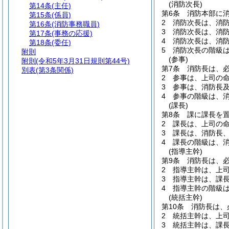
(消防次長)
第14条
(主任)
第6条
消防本部に
第15条
(係員)
2
消防次長は、消
第16条
(消防事務職員)
3
消防次長は、消
第17条
(事務の応援)
4
消防次長は、消
第18条
(委任)
5
消防次長の階級
附則
(参事)
附則
(令和5年3月31日規則第44号)
第7条
消防長は、
別表
(第3条関係)
2
参事は、上司の
3
参事は、消防長
4
参事の階級は、
(課長)
第8条
課に課長を
2
課長は、上司の
3
課長は、消防長
4
課長の階級は、
(指導主幹)
第9条
消防長は、
2
指導主幹は、上
3
指導主幹は、課
4
指導主幹の階級
(統括主幹)
第10条
消防長は、
2
統括主幹は、上
3
統括主幹は、課