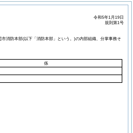
令和5年1月19日
規則第1号
辺市消防本部
(以下「消防本部」という。)
の内部組織、分掌事務そ
係