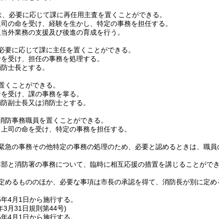
は、必要に応じて課に再任用主査を置くことができる。
上司の命を受け、経験を生かし、特定の事務を担任する。
担当外業務の支援及び後進の育成を行う。
必要に応じて課に主任を置くことができる。
命を受け、担任の事務を処理する。
消防士長とする。
置くことができる。
命を受け、課の事務を掌る。
消防副士長又は消防士とする。
消防事務職員を置くことができる。
、上司の命を受け、特定の事務を担任する。
緊急の事務その他特定の事務の処理のため、必要と認めるときは、職員
本部と消防署の事務について、臨時に相互応援の措置を講じることがで
定めるもののほか、必要な事項は市長の承認を得て、消防長が別に定め
5年4月1日から施行する。
年3月31日
規則第44号)
5年4月1日から施行する。