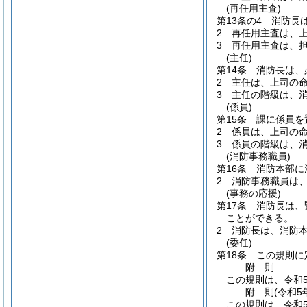
(再任用主査)
第13条の4
消防長
2
再任用主査は、
3
再任用主査は、
(主任)
第14条
消防長は、
2
主任は、上司の
3
主任の階級は、
(係員)
第15条
課に係員を
2
係員は、上司の
3
係員の階級は、
(消防事務職員)
第16条
消防本部に
2
消防事務職員は
(事務の応援)
第17条
消防長は、
ことができる。
2
消防長は、消防
(委任)
第18条
この規則に
附
則
この規則は、令和
附
則
(令和5
この規則は、令和