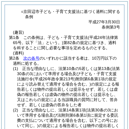
○京田辺市子ども・子育て支援法に基づく過料に関する
条例
平成27年3月30日
条例第3号
(趣旨)
第1条
この条例は、子ども・子育て支援法
(平成24年法律第
65号。以下「法」という。)
第82条の規定に基づき、過料
を科することに関し必要な事項を定めるものとする。
(過料)
第2条
次の各号
のいずれかに該当する者は、10万円以下の
過料に処する。
(1)
正当な理由なしに、法第10条の5若しくは第13条
(法第
30条の3において準用する場合及び子ども・子育て支援
法施行令
(平成26年政令第213号)
附則第6条第1項の規定
により読み替えて適用する場合を含む。)
の規定による報
告若しくは物件の提出若しくは提示をせず、若しくは虚
偽の報告若しくは虚偽の物件の提出若しくは提示をし、
又はこれらの規定による当該職員の質問に対して、答弁
せず、若しくは虚偽の答弁をした者
(2)
正当な理由なしに、法第14条第1項
(法第30条の3にお
いて準用する場合及び法附則第6条第1項に規定する委託
費の支払について適用する場合を含む。以下この号にお
いて同じ。)
の規定による報告若しくは物件の提出若しく