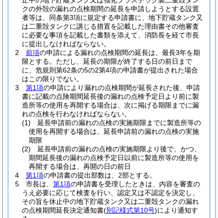
止中の地下貯蔵タンク又は強化プラスチック製二重殻タン
クの外殻の漏れの点検期間の延長を申請しようとする設置
者等は、同条第3項に規定する申請書に、地下貯蔵タンク又
は二重殻タンクに講じる措置を記載した理由書その他審査
に必要な事項を記載した書類を添えて、消防長を経て市長
に提出しなければならない。
2
前項
の申請による漏れの点検期間の延長は、最長3年を期
限とする。
ただし、延長の期限が終了する日の前日まで
に、危規則第62条の5の2第4項の申請書が提出された場合
はこの限りでない。
3
第1項
の申請により漏れの点検期間が延長された後、申請
書に記載の点険期間延長後の漏れの点検予定日より前に製
造所等の使用を再開する場合は、次に掲げる期限までに漏
れの点検を行わなければならない。
(1)
延長申請前の漏れの点検の実施期限までに製造所等の
使用を再開する場合は、延長申請前の漏れの点検の実施
期限
(2)
延長申請前の漏れの点検の実施期限より後で、かつ、
期間延長後の漏れの点検予定日以前に製造所等の使用を
再開する場合は、再開の日の前日
4
第1項
の申請書の提出部数は、2部とする。
5
市長は、
第1項
の申請書を受理したときは、内容を審査の
うえ必要に応じて検査を行い、認定又は不認定を決定し、
その旨を休止中の地下貯蔵タンク又は二重殻タンクの漏れ
の点検期間延長決定通知書
(
別記様式第10号
)
により通知す