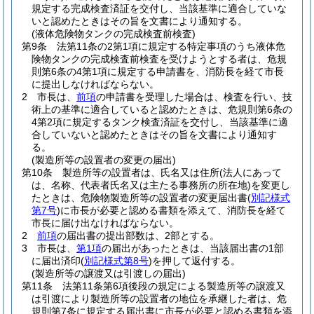
規定する完成検査済証を交付し、当該基準に適合していな
いと認めたときはその旨を文書により通知する。
(液体危険物タンクの完成検査前検査)
第9条
法第11条の2第1項に規定する特定事項のうち液体危
険物タンクの完成検査前検査を受けようとする者は、危規
則第6条の4第1項に規定する申請書を、消防長を経て市長
に提出しなければならない。
2
市長は、
前項
の申請書を受理した場合は、検査を行い、技
術上の基準に適合していると認めたときは、危規則第6条の
4第2項に規定するタンク検査済証を交付し、当該基準に適
合していないと認めたときはその旨を文書により通知す
る。
(製造所等の設置者の変更の届出)
第10条
製造所等の設置者は、氏名又は住所
(法人にあって
は、名称、代表者氏名又は主たる事務所の所在地)
を変更し
たときは、危険物製造所等の設置者の変更届出書
(
別記様式
第7号
)
に市長が必要と認める書類を添えて、消防長を経て
市長に届け出なければならない。
2
前項
の届出書の提出部数は、2部とする。
3
市長は、
第1項
の届出があったときは、当該届出書の1部
に届出済印
(
別記様式第8号
)
を押して返付する。
(製造所等の譲渡又は引渡しの届出)
第11条
法第11条第6項後段の規定による製造所等の譲渡又
は引渡により製造所等の設置者の地位を承継した者は、危
規則第7条に規定する届出書に市長が必要と認める書類を添