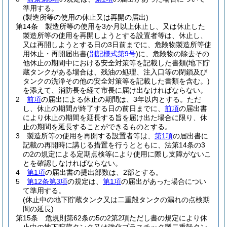
準用する。
(製造所等の使用の休止又は再開の届出)
第14条
製造所等の使用を3か月以上休止し、又は休止した
製造所等の使用を再開しようとする設置者等は、休止し、
又は再開しようとする日の3日前までに、危険物製造所等使
用休止・再開届出書
(
別記様式第9号
)
に、危険物の除去その
他休止の期間中における安全対策等を記載した書類
(地下貯
蔵タンクがある場合は、残油の処理、注入口等の閉鎖及び
タンクの洗浄その他の安全対策等を記載した書類を含む。)
を添えて、消防長を経て市長に届け出なければならない。
2
前項
の届出による休止の期間は、3年以内とする。
ただ
し、休止の期間が終了する日の前日までに、
前項
の届出書
により休止の期間を延長する旨を届け出た場合に限り、休
止の期間を延長することができるものとする。
3
製造所等の使用を再開する設置者等は、
第1項
の届出書に
記載の再開時に講じる措置を行うとともに、法第14条の3
の2の規定による定期点検等により使用に際し支障がないこ
とを確認しなければならない。
4
第1項
の届出書の提出部数は、2部とする。
5
第12条第3項
の規定は、
第1項
の届出があった場合につい
て準用する。
(休止中の地下貯蔵タンク又は二重殻タンクの漏れの点検期
間の延長)
第15条
危規則第62条の5の2第2項ただし書の規定により休