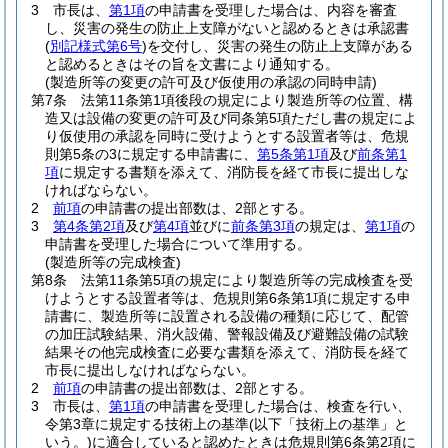
3
市長は、
第1項
の申請書を受理した場合は、内容を審査
し、災害の発生の防止上支障がないと認めるときは承認書
(
別記様式第6号
)
を交付し、災害の発生の防止上支障がある
と認めるときはその旨を文書により通知する。
(製造所等の変更の許可及び仮使用の承認の同時申請)
第7条
法第11条第1項後段の規定により製造所等の位置、構
造又は設備の変更の許可及び同条第5項ただし書の規定によ
り仮使用の承認を同時に受けようとする設置者等は、危規
則第5条の3に規定する申請書に、
第5条第1項
及び
前条第1
項
に規定する書類を添えて、消防長を経て市長に提出しな
ければならない。
2
前項
の申請書の提出部数は、2部とする。
3
第4条第2項
及び
第4項
並びに
前条第3項
の規定は、
第1項
の
申請書を受理した場合について準用する。
(製造所等の完成検査)
第8条
法第11条第5項の規定により製造所等の完成検査を受
けようとする設置者等は、危規則第6条第1項に規定する申
請書に、製造所等に設置される設備の種類に応じて、配管
の加圧試験結果、消火設備、警報設備及び避難設備の試験
結果その他完成検査に必要な書類を添えて、消防長を経て
市長に提出しなければならない。
2
前項
の申請書の提出部数は、2部とする。
3
市長は、
第1項
の申請書を受理した場合は、検査を行い、
令第3章に規定する技術上の基準
(以下「技術上の基準」と
いう。)
に適合していると認めたときは危規則第6条第2項に