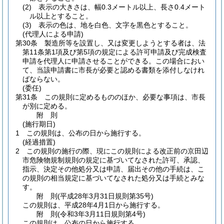
(2)
表示の大きさは、幅0.3メートル以上、長さ0.4メート
ル以上とすること。
(3)
表示の色は、地を白色、文字を黒色とすること。
(代理人による申請)
第30条
製造所等を設置し、又は変更しようとする者は、法
第11条第1項及び第5項の規定による許可申請及び完成検査
申請を代理人に申請させることができる。
この場合におい
て、当該申請書に市長が必要と認める書類を添付しなけれ
ばならない。
(委任)
第31条
この規則に定めるもののほか、必要な事項は、市長
が別に定める。
附
則
(施行期日)
1
この規則は、公布の日から施行する。
(経過措置)
2
この規則の施行の際、現にこの規則による改正前の京田辺
市危険物規制規則の規定に基づいてなされた許可、承認、
指示、決定その他処分又は申請、届出その他の手続は、こ
の規則の相当規定に基づいてなされた処分又は手続とみな
す。
附
則
(平成28年3月31日
規則第35号)
この規則は、平成28年4月1日から施行する。
附
則
(令和3年3月11日
規則第4号)
この規則は、公布の日から施行する。