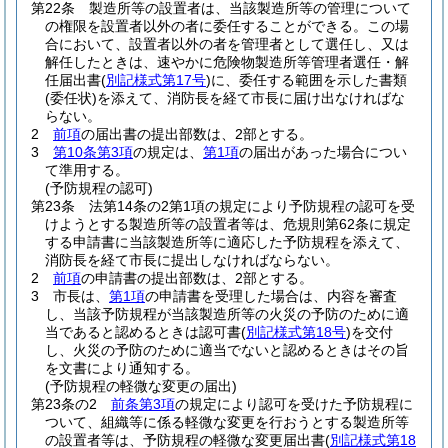
第22条
製造所等の設置者は、当該製造所等の管理について
の権限を設置者以外の者に委任することができる。
この場
合において、設置者以外の者を管理者として選任し、又は
解任したときは、速やかに危険物製造所等管理者選任・解
任届出書
(
別記様式第17号
)
に、委任する範囲を示した書類
(委任状)
を添えて、消防長を経て市長に届け出なければな
らない。
2
前項
の届出書の提出部数は、2部とする。
3
第10条第3項
の規定は、
第1項
の届出があった場合につい
て準用する。
(予防規程の認可)
第23条
法第14条の2第1項の規定により予防規程の認可を受
けようとする製造所等の設置者等は、危規則第62条に規定
する申請書に当該製造所等に適応した予防規程を添えて、
消防長を経て市長に提出しなければならない。
2
前項
の申請書の提出部数は、2部とする。
3
市長は、
第1項
の申請書を受理した場合は、内容を審査
し、当該予防規程が当該製造所等の火災の予防のために適
当であると認めるときは認可書
(
別記様式第18号
)
を交付
し、火災の予防のために適当でないと認めるときはその旨
を文書により通知する。
(予防規程の軽微な変更の届出)
第23条の2
前条第3項
の規定により認可を受けた予防規程に
ついて、組織等に係る軽微な変更を行おうとする製造所等
の設置者等は、予防規程の軽微な変更届出書
(
別記様式第18