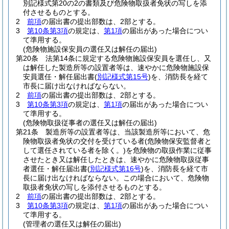
別記様式第20の2の書類及び危険物取扱者免状の写しを添
付させるものとする。
2
前項
の届出書の提出部数は、2部とする。
3
第10条第3項
の規定は、
第1項
の届出があった場合につい
て準用する。
(危険物施設保安員の選任又は解任の届出)
第20条
法第14条に規定する危険物施設保安員を選任し、又
は解任した製造所等の設置者等は、速やかに危険物施設保
安員選任・解任届出書
(
別記様式第15号
)
を、消防長を経て
市長に届け出なければならない。
2
前項
の届出書の提出部数は、2部とする。
3
第10条第3項
の規定は、
第1項
の届出があった場合につい
て準用する。
(危険物取扱従事者の選任又は解任の届出)
第21条
製造所等の設置者等は、当該製造所等において、危
険物取扱者免状の交付を受けている者
(危険物保安監督者と
して選任されている者を除く。)
を危険物の取扱作業に従事
させたとき又は解任したときは、速やかに危険物取扱従事
者選任・解任届出書
(
別記様式第16号
)
を、消防長を経て市
長に届け出なければならない。
この場合において、危険物
取扱者免状の写しを添付させるものとする。
2
前項
の届出書の提出部数は、2部とする。
3
第10条第3項
の規定は、
第1項
の届出があった場合につい
て準用する。
(管理者の選任又は解任の届出)