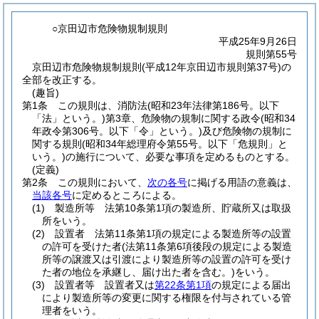
○京田辺市危険物規制規則
平成25年9月26日
規則第55号
京田辺市危険物規制規則(平成12年京田辺市規則第37号)の
全部を改正する。
(趣旨)
第1条
この規則は、消防法
(昭和23年法律第186号。以下
「法」という。)
第3章、危険物の規制に関する政令
(昭和34
年政令第306号。以下「令」という。)
及び危険物の規制に
関する規則
(昭和34年総理府令第55号。以下「危規則」と
いう。)
の施行について、必要な事項を定めるものとする。
(定義)
第2条
この規則において、
次の各号
に掲げる用語の意義は、
当該各号
に定めるところによる。
(1)
製造所等 法第10条第1項の製造所、貯蔵所又は取扱
所をいう。
(2)
設置者 法第11条第1項の規定による製造所等の設置
の許可を受けた者
(法第11条第6項後段の規定による製造
所等の譲渡又は引渡により製造所等の設置の許可を受け
た者の地位を承継し、届け出た者を含む。)
をいう。
(3)
設置者等 設置者又は
第22条第1項
の規定による届出
により製造所等の変更に関する権限を付与されている管
理者をいう。