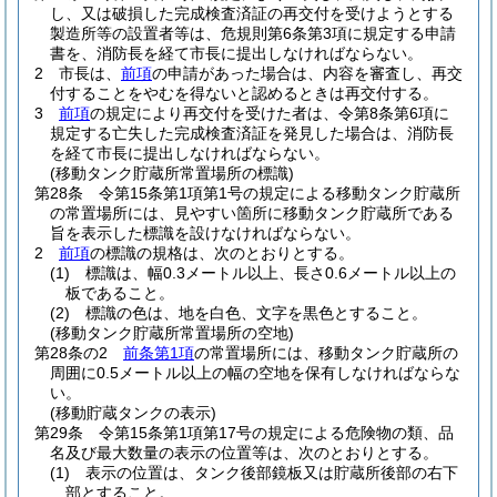
し、又は破損した完成検査済証の再交付を受けようとする
製造所等の設置者等は、危規則第6条第3項に規定する申請
書を、消防長を経て市長に提出しなければならない。
2
市長は、
前項
の申請があった場合は、内容を審査し、再交
付することをやむを得ないと認めるときは再交付する。
3
前項
の規定により再交付を受けた者は、令第8条第6項に
規定する亡失した完成検査済証を発見した場合は、消防長
を経て市長に提出しなければならない。
(移動タンク貯蔵所常置場所の標識)
第28条
令第15条第1項第1号の規定による移動タンク貯蔵所
の常置場所には、見やすい箇所に移動タンク貯蔵所である
旨を表示した標識を設けなければならない。
2
前項
の標識の規格は、次のとおりとする。
(1)
標識は、幅0.3メートル以上、長さ0.6メートル以上の
板であること。
(2)
標識の色は、地を白色、文字を黒色とすること。
(移動タンク貯蔵所常置場所の空地)
第28条の2
前条第1項
の常置場所には、移動タンク貯蔵所の
周囲に0.5メートル以上の幅の空地を保有しなければならな
い。
(移動貯蔵タンクの表示)
第29条
令第15条第1項第17号の規定による危険物の類、品
名及び最大数量の表示の位置等は、次のとおりとする。
(1)
表示の位置は、タンク後部鏡板又は貯蔵所後部の右下
部とすること。