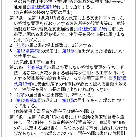
その旨を休止中の地下埋設配管の漏れの点検期間延長決定
通知書
(
別記様式第11号
)
により通知する。
(製造所等の軽微な変更の届出)
第17条
法第11条第1項後段の規定による変更許可を要しな
い軽微な変更を行おうとする製造所等の設置者等は、危険
物製造所等の軽微な変更届出書
(
別記様式第12号
)
に市長が
必要と認める書類を添えて、消防長を経て市長に届け出な
ければならない。
2
前項
の届出書の提出部数は、2部とする。
3
第12条第3項
の規定は、
第1項
の届出があった場合につい
て準用する。
(火気使用工事の届出)
第18条
前条第1項
の届出を要しない軽微な変更のうち、溶
接、溶断等の火花を発する器具等を使用する工事を行おう
とする製造所等の設置者等は、火気使用工事届出書
(
別記様
式第13号
)
に安全対策その他市長が必要と認める書類を添え
て、消防長を経て市長に届け出なければならない。
2
前項
の届出書の提出部数は、2部とする。
3
第12条第3項
の規定は、
第1項
の届出があった場合につい
て準用する。
(危険物保安監督者の選任又は解任の届出)
第19条
法第13条第2項の規定により危険物保安監督者を選
任し、又は解任した製造所等の設置者等は、危規則第48条
の3に規定する届出書を、消防長を経て市長に提出しなけれ
ばならない。
この場合において、選任の届出書には危規則