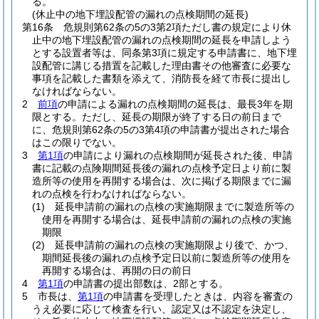
る。
(休止中の地下埋設配管の漏れの点検期間の延長)
第16条
危規則第62条の5の3第2項ただし書の規定により休
止中の地下埋設配管の漏れの点検期間の延長を申請しよう
とする設置者等は、同条第3項に規定する申請書に、地下埋
設配管に講じる措置を記載した理由書その他審査に必要な
事項を記載した書類を添えて、消防長を経て市長に提出し
なければならない。
2
前項
の申請による漏れの点検期間の延長は、最長3年を期
限とする。
ただし、延長の期限が終了する日の前日まで
に、危規則第62条の5の3第4項の申請書が提出された場合
はこの限りでない。
3
第1項
の申請により漏れの点検期間が延長された後、申請
書に記載の点険期間延長後の漏れの点検予定日より前に製
造所等の使用を再開する場合は、次に掲げる期限までに漏
れの点検を行わなければならない。
(1)
延長申請前の漏れの点検の実施期限までに製造所等の
使用を再開する場合は、延長申請前の漏れの点検の実施
期限
(2)
延長申請前の漏れの点検の実施期限より後で、かつ、
期間延長後の漏れの点検予定日以前に製造所等の使用を
再開する場合は、再開の日の前日
4
第1項
の申請書の提出部数は、2部とする。
5
市長は、
第1項
の申請書を受理したときは、内容を審査の
うえ必要に応じて検査を行い、認定又は不認定を決定し、