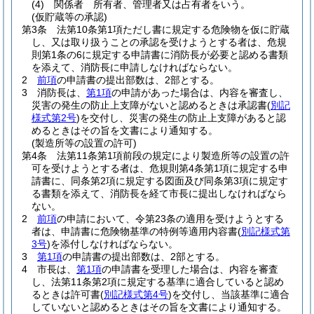
(4)
関係者 所有者、管理者又は占有者をいう。
(仮貯蔵等の承認)
第3条
法第10条第1項ただし書に規定する危険物を仮に貯蔵
し、又は取り扱うことの承認を受けようとする者は、危規
則第1条の6に規定する申請書に消防長が必要と認める書類
を添えて、消防長に申請しなければならない。
2
前項
の申請書の提出部数は、2部とする。
3
消防長は、
第1項
の申請があった場合は、内容を審査し、
災害の発生の防止上支障がないと認めるときは承認書
(
別記
様式第2号
)
を交付し、災害の発生の防止上支障があると認
めるときはその旨を文書により通知する。
(製造所等の設置の許可)
第4条
法第11条第1項前段の規定により製造所等の設置の許
可を受けようとする者は、危規則第4条第1項に規定する申
請書に、同条第2項に規定する図面及び同条第3項に規定す
る書類を添えて、消防長を経て市長に提出しなければなら
ない。
2
前項
の申請において、令第23条の適用を受けようとする
者は、申請書に危険物基準の特例等適用内容書
(
別記様式第
3号
)
を添付しなければならない。
3
第1項
の申請書の提出部数は、2部とする。
4
市長は、
第1項
の申請書を受理した場合は、内容を審査
し、法第11条第2項に規定する基準に適合していると認め
るときは許可書
(
別記様式第4号
)
を交付し、当該基準に適合
していないと認めるときはその旨を文書により通知する。