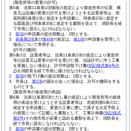
(製造所等の変更の許可)
第5条
法第11条第1項後段の規定により製造所等の位置、構
造又は設備の変更の許可を受けようとする設置者等は、危
規則第5条第1項に規定する申請書に、同条第2項に規定す
る図面及び同条第3項に規定する書類を添えて、消防長を経
て市長に提出しなければならない。
2
前項
の申請書の提出部数は、2部とする。
3
前条第2項
及び
第4項
の規定は、
第1項
の申請書を受理した
場合について準用する。
(許可の撤回)
第5条の2
設置者等は、法第11条第1項の規定により製造所
等の設置又は変更の許可を受けた後、当該許可に伴う工事
を実施しない場合は、許可申請取下げ書
(
別記様式第4号の
2
)
を消防長を経て市長に届け出なければならない。
2
前項
の取下げ書の提出部数は、1部とする。
3
市長は、
第1項
の届出があった場合は、許可の撤回をする
ものとする。
(製造所等の仮使用の承認)
第6条
法第11条第5項ただし書の規定により製造所等の仮使
用の承認を受けようとする設置者等は、危規則第5条の2に
規定する申請書に、変更の工事に際して講ずる火災予防上
の措置について記載した書類として、工事計画書
(
別記様式
第5号
)
その他市長が必要と認める書類を添えて、消防長を
経て市長に提出しなければならない。
2
前項
の申請書の提出部数は、2部とする。