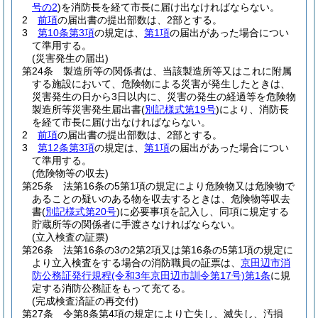
号の2
)
を消防長を経て市長に届け出なければならない。
2
前項
の届出書の提出部数は、2部とする。
3
第10条第3項
の規定は、
第1項
の届出があった場合につい
て準用する。
(災害発生の届出)
第24条
製造所等の関係者は、当該製造所等又はこれに附属
する施設において、危険物による災害が発生したときは、
災害発生の日から3日以内に、災害の発生の経過等を危険物
製造所等災害発生届出書
(
別記様式第19号
)
により、消防長
を経て市長に届け出なければならない。
2
前項
の届出書の提出部数は、2部とする。
3
第12条第3項
の規定は、
第1項
の届出があった場合につい
て準用する。
(危険物等の収去)
第25条
法第16条の5第1項の規定により危険物又は危険物で
あることの疑いのある物を収去するときは、危険物等収去
書
(
別記様式第20号
)
に必要事項を記入し、同項に規定する
貯蔵所等の関係者に手渡さなければならない。
(立入検査の証票)
第26条
法第16条の3の2第2項又は第16条の5第1項の規定に
より立入検査をする場合の消防職員の証票は、
京田辺市消
防公務証発行規程
(令和3年京田辺市訓令第17号)
第1条
に規
定する消防公務証をもって充てる。
(完成検査済証の再交付)
第27条
令第8条第4項の規定により亡失し、滅失し、汚損