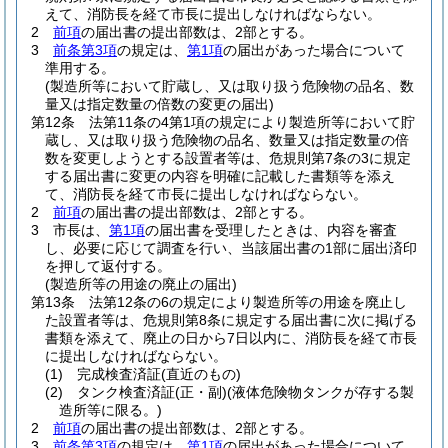
えて、消防長を経て市長に提出しなければならない。
2
前項
の届出書の提出部数は、2部とする。
3
前条第3項
の規定は、
第1項
の届出があった場合について
準用する。
(製造所等において貯蔵し、又は取り扱う危険物の品名、数
量又は指定数量の倍数の変更の届出)
第12条
法第11条の4第1項の規定により製造所等において貯
蔵し、又は取り扱う危険物の品名、数量又は指定数量の倍
数を変更しようとする設置者等は、危規則第7条の3に規定
する届出書に変更の内容を明確に記載した書類等を添え
て、消防長を経て市長に提出しなければならない。
2
前項
の届出書の提出部数は、2部とする。
3
市長は、
第1項
の届出書を受理したときは、内容を審査
し、必要に応じて調査を行い、当該届出書の1部に届出済印
を押して返付する。
(製造所等の用途の廃止の届出)
第13条
法第12条の6の規定により製造所等の用途を廃止し
た設置者等は、危規則第8条に規定する届出書に次に掲げる
書類を添えて、廃止の日から7日以内に、消防長を経て市長
に提出しなければならない。
(1)
完成検査済証
(直近のもの)
(2)
タンク検査済証
(正・副)
(液体危険物タンクが存する製
造所等に限る。)
2
前項
の届出書の提出部数は、2部とする。
3
前条第3項
の規定は、
第1項
の届出があった場合について