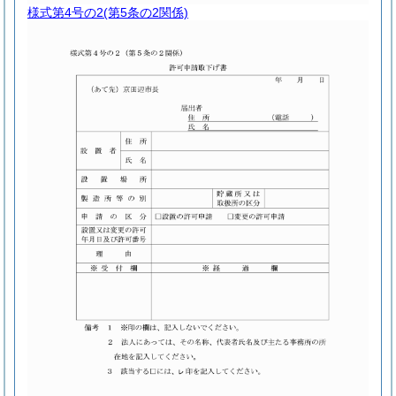
様式第4号の2
(第5条の2関係)