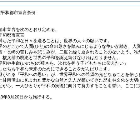
核平和都市宣言条例
都市宣言を次のとおり定める。
平和都市宣言
満ちた平和な日々を送ることは、世界の人々の願いです。
界のどこかで人間
(ひと)
の命の尊さを踏みにじるような争いが続き、人
島・長崎の苦しみや悲しみが、二度と繰り返されることのないよう、私
、核兵器の廃絶と世界の平和を訴え続けなければなりません。
平和や生命
(いのち)
の尊さを、次代を担う子どもたちに伝えたい」
したちも平和な未来のためにできることをがんばります」
継がれる『平和への思い』が、世界平和への希望の光となることを信じ
と甘南備山に包まれた豊かな自然と先人が築いてきた歴史や文化を大切
ながら、一人ひとりが平和の実現に向けて努力することを誓い、ここに
23年3月20日から施行する。