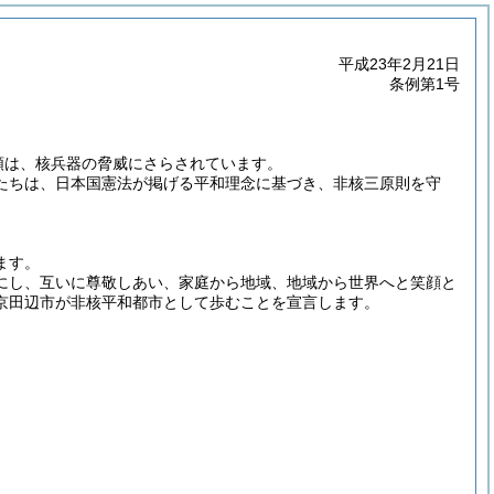
平成23年2月21日
条例第1号
類は、核兵器の脅威にさらされています。
たちは、日本国憲法が掲げる平和理念に基づき、非核三原則を守
ます。
にし、互いに尊敬しあい、家庭から地域、地域から世界へと笑顔と
京田辺市が非核平和都市として歩むことを宣言します。