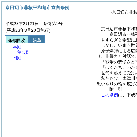
京田辺市非核平和都市宣言条例
○京田辺市非
平成23年2月21日 条例第1号
京田辺市非核平和
(平成23年3月20日施行)
京田辺市非核
やすらぎと希望に
条項目次
沿革
しかし、いまも世
本則
原子爆弾による広
第1項
り、非暴力と対話で
附則
「戦争の悲惨さと
「ぼくたち、わた
世代を越えて受け
私たちは、木津川
思いやりの輪を広げ
附
則
この条例
は、平成