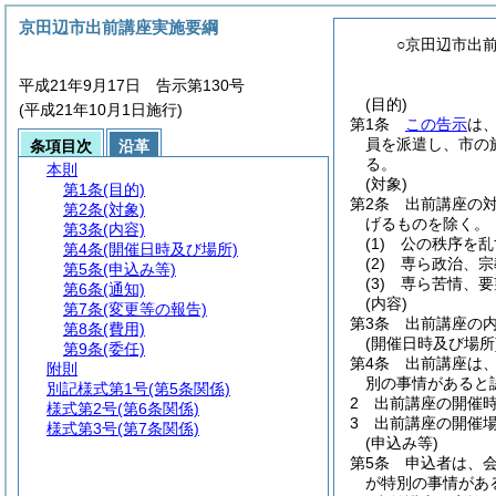
京田辺市出前講座実施要綱
○京田辺市出
平成21年9月17日 告示第130号
(目的)
(平成21年10月1日施行)
第1条
この告示
は
員を派遣し、市の
条項目次
沿革
る。
本則
(対象)
第1条
(目的)
第2条
出前講座の
第2条
(対象)
げるものを除く。
第3条
(内容)
(1)
公の秩序を乱
第4条
(開催日時及び場所)
(2)
専ら政治、宗
第5条
(申込み等)
(3)
専ら苦情、要
第6条
(通知)
(内容)
第7条
(変更等の報告)
第3条
出前講座の
第8条
(費用)
(開催日時及び場所
第9条
(委任)
第4条
出前講座は
附則
別の事情があると
別記様式第1号
(第5条関係)
2
出前講座の開催時
様式第2号
(第6条関係)
3
出前講座の開催
様式第3号
(第7条関係)
(申込み等)
第5条
申込者は、
が特別の事情があ