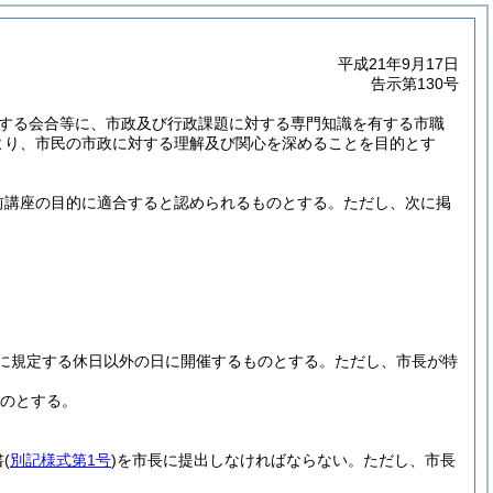
平成21年9月17日
告示第130号
する会合等に、市政及び行政課題に対する専門知識を有する市職
より、市民の市政に対する理解及び関心を深めることを目的とす
前講座の目的に適合すると認められるものとする。
ただし、次に掲
に規定する休日以外の日に開催するものとする。
ただし、市長が特
ものとする。
書
(
別記様式第1号
)
を市長に提出しなければならない。
ただし、市長