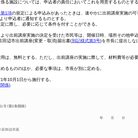
に係る施設については、申込者の責任においてこれを用意するものとす
第1項
の規定による申込みがあったときは、速やかに出前講座実施の可
より申込者に通知するものとする。
決定に際し、必要に応じて条件を付すことができる。
により出前講座実施の決定を受けた市民等は、開催日時、場所その他申
京田辺市出前講座
(変更・取消)
届出書
(
別記様式第3号
)
を市長に提出しな
費用は、無料とする。
ただし、出前講座の実施に際して、材料費等が必
定めるもののほか、必要な事項は、市長が別に定める。
21年10月1日から施行する。
条関係)