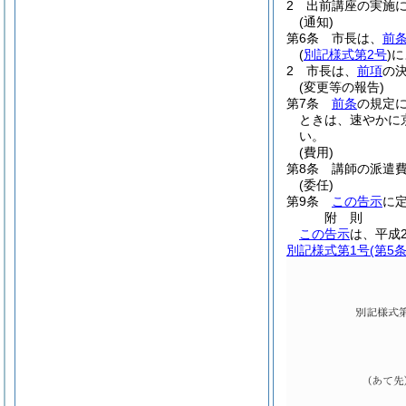
2
出前講座の実施
(通知)
第6条
市長は、
前条
(
別記様式第2号
)
に
2
市長は、
前項
の
(変更等の報告)
第7条
前条
の規定
ときは、速やかに
い。
(費用)
第8条
講師の派遣
(委任)
第9条
この告示
に
附
則
この告示
は、平成
別記様式第1号
(第5