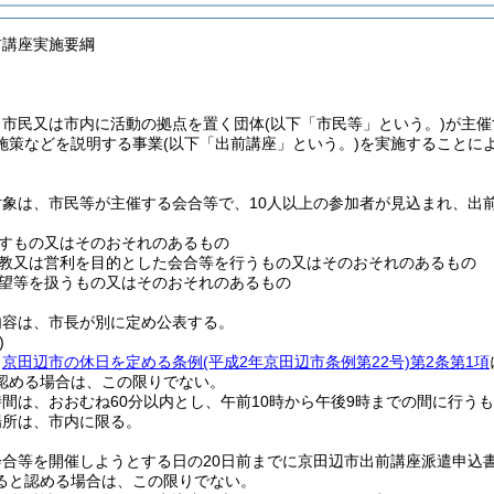
前講座実施要綱
、市民又は市内に活動の拠点を置く団体
(以下「市民等」という。)
が主催
施策などを説明する事業
(以下「出前講座」という。)
を実施することに
対象は、市民等が主催する会合等で、10人以上の参加者が見込まれ、出
すもの又はそのおそれのあるもの
教又は営利を目的とした会合等を行うもの又はそのおそれのあるもの
望等を扱うもの又はそのおそれのあるもの
内容は、市長が別に定め公表する。
)
、
京田辺市の休日を定める条例
(平成2年京田辺市条例第22号)
第2条第1項
認める場合は、この限りでない。
間は、おおむね60分以内とし、午前10時から午後9時までの間に行う
場所は、市内に限る。
会合等を開催しようとする日の20日前までに京田辺市出前講座派遣申込
ると認める場合は、この限りでない。