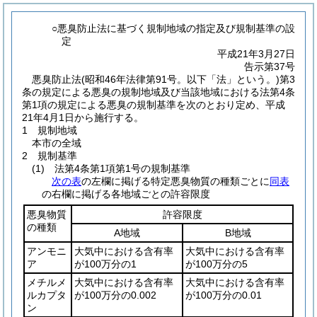
○悪臭防止法に基づく規制地域の指定及び規制基準の設
定
平成21年3月27日
告示第37号
悪臭防止法
(昭和46年法律第91号。以下「法」という。)
第3
条の規定による悪臭の規制地域及び当該地域における法第4条
第1項の規定による悪臭の規制基準を次のとおり定め、平成
21年4月1日から施行する。
1 規制地域
本市の全域
2 規制基準
(1)
法第4条第1項第1号の規制基準
次の表
の左欄に掲げる特定悪臭物質の種類ごとに
同表
の右欄に掲げる各地域ごとの許容限度
悪臭物質
許容限度
の種類
A地域
B地域
アンモニ
大気中における含有率
大気中における含有率
ア
が100万分の1
が100万分の5
メチルメ
大気中における含有率
大気中における含有率
ルカプタ
が100万分の0.002
が100万分の0.01
ン