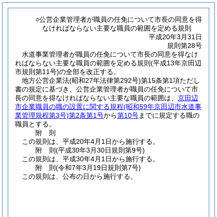
○公営企業管理者が職員の任免について市長の同意を得
なければならない主要な職員の範囲を定める規則
平成20年3月31日
規則第28号
水道事業管理者が職員の任免について市長の同意を得なけ
ればならない主要な職員の範囲を定める規則(平成13年京田辺
市規則第11号)の全部を改正する。
地方公営企業法
(昭和27年法律第292号)
第15条第1項ただし
書の規定に基づき、公営企業管理者が職員の任免について市
長の同意を得なければならない主要な職員の範囲は、
京田辺
市企業職員の職の設置に関する規程
(昭和59年京田辺市水道事
業管理規程第3号)
第2条第1号
から
第10号
までに規定する職の
職員とする。
附
則
この規則は、平成20年4月1日から施行する。
附
則
(平成30年3月30日
規則第9号)
この規則は、平成30年4月1日から施行する。
附
則
(令和7年3月19日
規則第7号)
この規則は、公布の日から施行する。