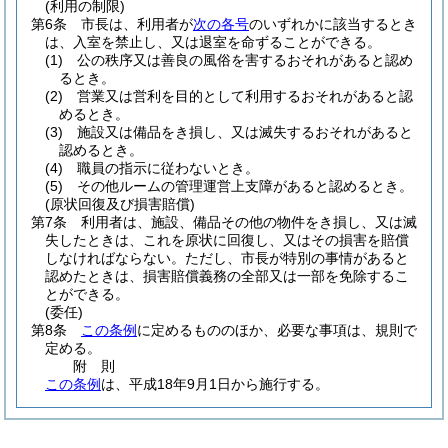
(利用の制限)
第6条
市長は、利用者が
次の各号
のいずれかに該当するとき
は、入室を禁止し、又は退室を命ずることができる。
(1)
公の秩序又は善良の風俗を害するおそれがあると認め
るとき。
(2)
営業又は営利を目的として利用するおそれがあると認
めるとき。
(3)
施設又は備品をき損し、又は滅失するおそれがあると
認めるとき。
(4)
職員の指示に従わないとき。
(5)
その他ルームの管理運営上支障があると認めるとき。
(原状回復及び損害賠償)
第7条
利用者は、施設、備品その他の物件をき損し、又は滅
失したときは、これを原状に回復し、又はその損害を賠償
しなければならない。
ただし、市長が特別の事情があると
認めたときは、損害賠償義務の全部又は一部を免除するこ
とができる。
(委任)
第8条
この条例
に定めるもののほか、必要な事項は、規則で
定める。
附
則
この条例
は、平成18年9月1日から施行する。