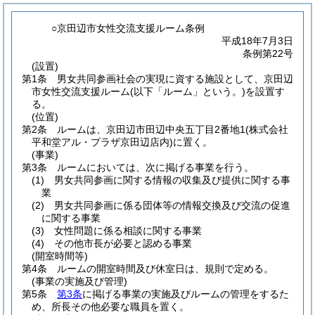
○京田辺市女性交流支援ルーム条例
平成18年7月3日
条例第22号
(設置)
第1条
男女共同参画社会の実現に資する施設として、京田辺
市女性交流支援ルーム
(以下「ルーム」という。)
を設置す
る。
(位置)
第2条
ルームは、京田辺市田辺中央五丁目2番地1
(株式会社
平和堂アル・プラザ京田辺店内)
に置く。
(事業)
第3条
ルームにおいては、次に掲げる事業を行う。
(1)
男女共同参画に関する情報の収集及び提供に関する事
業
(2)
男女共同参画に係る団体等の情報交換及び交流の促進
に関する事業
(3)
女性問題に係る相談に関する事業
(4)
その他市長が必要と認める事業
(開室時間等)
第4条
ルームの開室時間及び休室日は、規則で定める。
(事業の実施及び管理)
第5条
第3条
に掲げる事業の実施及びルームの管理をするた
め、所長その他必要な職員を置く。