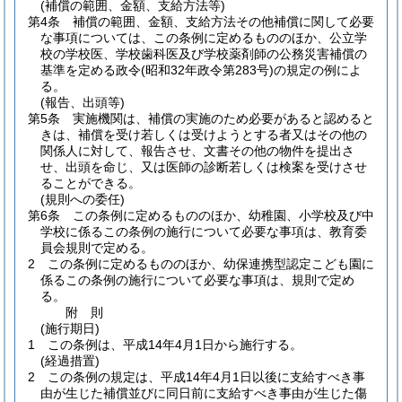
(補償の範囲、金額、支給方法等)
第4条
補償の範囲、金額、支給方法その他補償に関して必要
な事項については、この条例に定めるもののほか、公立学
校の学校医、学校歯科医及び学校薬剤師の公務災害補償の
基準を定める政令
(昭和32年政令第283号)
の規定の例によ
る。
(報告、出頭等)
第5条
実施機関は、補償の実施のため必要があると認めると
きは、補償を受け若しくは受けようとする者又はその他の
関係人に対して、報告させ、文書その他の物件を提出さ
せ、出頭を命じ、又は医師の診断若しくは検案を受けさせ
ることができる。
(規則への委任)
第6条
この条例に定めるもののほか、幼稚園、小学校及び中
学校に係るこの条例の施行について必要な事項は、教育委
員会規則で定める。
2
この条例に定めるもののほか、幼保連携型認定こども園に
係るこの条例の施行について必要な事項は、規則で定め
る。
附
則
(施行期日)
1
この条例は、平成14年4月1日から施行する。
(経過措置)
2
この条例の規定は、平成14年4月1日以後に支給すべき事
由が生じた補償並びに同日前に支給すべき事由が生じた傷