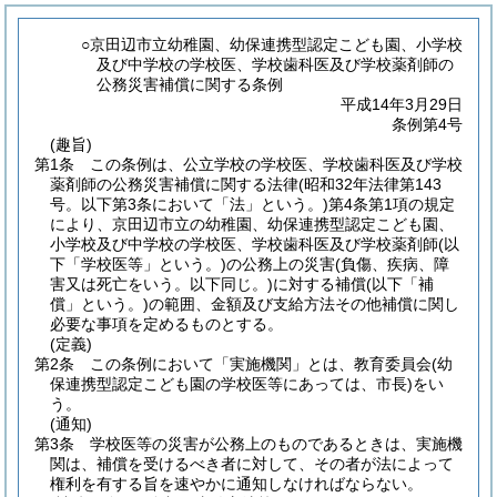
○京田辺市立幼稚園、幼保連携型認定こども園、小学校
及び中学校の学校医、学校歯科医及び学校薬剤師の
公務災害補償に関する条例
平成14年3月29日
条例第4号
(趣旨)
第1条
この条例は、公立学校の学校医、学校歯科医及び学校
薬剤師の公務災害補償に関する法律
(昭和32年法律第143
号。以下第3条において「法」という。)
第4条第1項の規定
により、京田辺市立の幼稚園、幼保連携型認定こども園、
小学校及び中学校の学校医、学校歯科医及び学校薬剤師
(以
下「学校医等」という。)
の公務上の災害
(負傷、疾病、障
害又は死亡をいう。以下同じ。)
に対する補償
(以下「補
償」という。)
の範囲、金額及び支給方法その他補償に関し
必要な事項を定めるものとする。
(定義)
第2条
この条例において「実施機関」とは、教育委員会
(幼
保連携型認定こども園の学校医等にあっては、市長)
をい
う。
(通知)
第3条
学校医等の災害が公務上のものであるときは、実施機
関は、補償を受けるべき者に対して、その者が法によって
権利を有する旨を速やかに通知しなければならない。