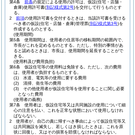
第4条
前条
の規定による使用の許可は、仮設
(住宅・店舗・
倉庫)
使用許可書
(
別記様式第2号
)
を交付して行うものとす
る。
2
前項
の使用許可書を交付するときは、当該許可書を受ける
べき者の仮設
(住宅・店舗・倉庫)
管理票
(
別記様式第3号
)
を
作成するものとする。
(使用期間)
第5条
使用期間は、使用者の住居等の移転期間の範囲内で、
市長がこれを定めるものとする。
ただし、特別の事情があ
ると認めるときは、市長は、使用期間を延長することがで
きる。
(使用料及び費用負担)
第6条
仮設住宅等の使用料は免除する。
ただし、次の費用
は、使用者が負担するものとする。
(1)
水道、電気等の使用に要する費用
(2)
清掃、衛生等の費用
(3)
その他使用者が仮設住宅等を使用することに関し必要
となった費用
(使用者の義務)
第7条
使用者は、仮設住宅等又は共同施設の使用について細
心の注意を払い、これを正常な状態において使用しなけれ
ばならない。
2
使用者が、自己の責に帰すべき事由によって仮設住宅等又
は共同施設を滅失し、若しくはき損したときは、これを原
状に回復し、又はその損害を賠償しなければならない。