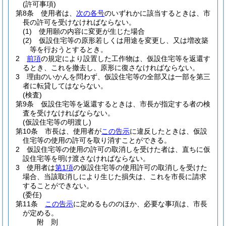
(許可事項)
第8条
使用者は、
次の各号
のいずれかに該当するときは、市
長の許可を受けなければならない。
(1)
使用願の内容に変更が生じた場合
(2)
仮設住宅等の原形若しくは用途を変更し、又は増改築
等を行おうとするとき。
2
前項
の規定により設置した工作物は、仮設住宅等を返還す
るとき、これを撤去し、原形に復さなければならない。
3
理由のいかんを問わず、仮設住宅等の全部又は一部を第三
者に転貸してはならない。
(検査)
第9条
仮設住宅等を返還するときは、市長が指定する者の検
査を受けなければならない。
(仮設住宅等の明渡し)
第10条
市長は、使用者が
この告示
に違反したときは、仮設
住宅等の使用の許可を取り消すことができる。
2
仮設住宅等の使用の許可の取消しを受けた者は、直ちに仮
設住宅等を明け渡さなければならない。
3
使用者は
第1項
の仮設住宅等の使用許可の取消しを受けた
場合、当該取消しにより生じた損失は、これを市長に請求
することができない。
(委任)
第11条
この告示
に定めるもののほか、必要な事項は、市長
が定める。
附
則