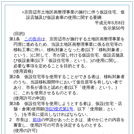
○京田辺市土地区画整理事業の施行に伴う仮設住宅、仮
設店舗及び仮設倉庫の使用に関する要綱
平成元年5月8日
告示第50号
(目的)
第1条
この告示
は、京田辺市が施行する土地区画整理事業を
円滑に進めるため、当該土地区画整理事業に係る住宅等の
移転工事に伴い、移転対象となった者
(以下「移転対象者」
という。)
に対して、市が貸し付ける仮設住宅、仮設店舗及
び仮設倉庫
(以下「仮設住宅等」という。)
の使用に関し、
必要な事項を定めることを目的とする。
(使用資格)
第2条
仮設住宅等を使用することができる者は、移転対象者
のうち、当該移転期間中において仮住居等を有しない者で
あり、市長が適当と認めた者
(以下「使用者」という。)
に、これを使用させるものとする。
(使用許可の申請)
第3条
仮設住宅等を使用しようとする者は、仮設
(住宅・店
舗・倉庫)
使用願
(
別記様式第1号
。以下「使用願」とい
う。)
を市長に提出しなければならない。
2
市長は、
前項
の申請があったときは、速やかにその内容を
審査し、使用許可の可否を決定するものとする。
(使用の許可)